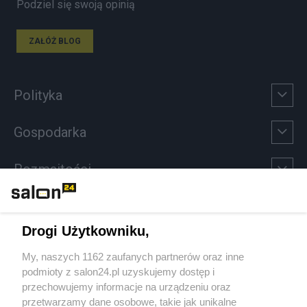
Podziel się swoją opinią
ZAŁÓŻ BLOG
Polityka
Gospodarka
Rozmaitości
Technologie
Drogi Użytkowniku,
Sport
My, naszych 1162 zaufanych partnerów oraz inne
podmioty z salon24.pl uzyskujemy dostęp i
Społeczeństwo
przechowujemy informacje na urządzeniu oraz
przetwarzamy dane osobowe, takie jak unikalne