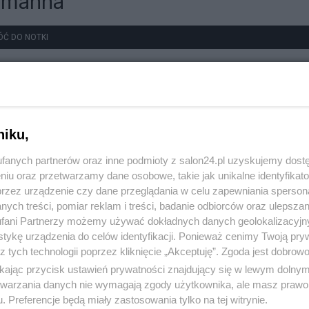
humanna
ÓĆ DO NOTKI
niku,
fanych partnerów oraz inne podmioty z salon24.pl uzyskujemy dost
niu oraz przetwarzamy dane osobowe, takie jak unikalne identyfikat
przez urządzenie czy dane przeglądania w celu zapewniania sperson
ych treści, pomiar reklam i treści, badanie odbiorców oraz ulepszan
fani Partnerzy możemy używać dokładnych danych geolokalizacyjn
tykę urządzenia do celów identyfikacji. Ponieważ cenimy Twoją pry
z tych technologii poprzez kliknięcie „Akceptuję”. Zgoda jest dobro
ikając przycisk ustawień prywatności znajdujący się w lewym dolny
etwarzania danych nie wymagają zgody użytkownika, ale masz prawo 
. Preferencje będą miały zastosowania tylko na tej witrynie.