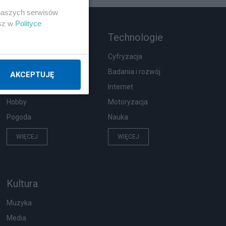
 naszych serwisów
esz w
Polityce
Rozmaitości
Technologie
Ekologia
Cyfryzacja
Wypadki
Badania i rozwój
AKCEPTUJĘ
Moda i uroda
Internet
Hobby
Motoryzacja
Pogoda
Nauka
WIĘCEJ
WIĘCEJ
Kultura
Muzyka
Media