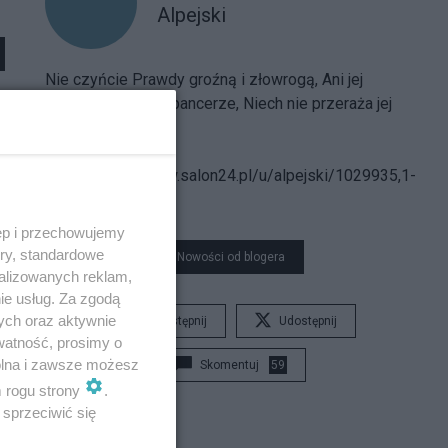
Alpejski
Nie czyńcie Prawdy groźną i złowrogą, Ani jej
strójcie w hełmy i pancerze, Niech nie przeraża jej
postać nikogo...
Spis treści
bloga:
https://www.salon24.pl/u/alpejski/1029935,1-
000-000
ęp i przechowujemy
ory, standardowe
Nowości od blogera
alizowanych reklam,
ie usług. Za zgodą
ych oraz aktywnie
Udostępnij
Udostępnij
watność, prosimy o
wolna i zawsze możesz
Skomentuj
59
m rogu strony
.
sprzeciwić się