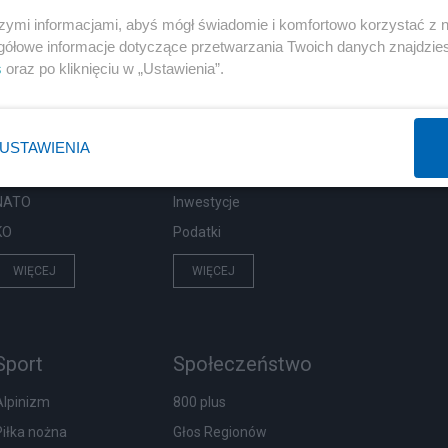
szymi informacjami, abyś mógł świadomie i komfortowo korzystać z
gółowe informacje dotyczące przetwarzania Twoich danych znajdzi
s
oraz po kliknięciu w „Ustawienia”.
Polityka
Gospodarka
PiS
Biznes
Rząd
Pieniądze
USTAWIENIA
Prezydent
Centralny Port Komunikacyjny
NATO
Inwestycje
KO
Podatki
WIĘCEJ
WIĘCEJ
Sport
Społeczeństwo
Alpinizm
800 plus
Piłka nożna
Głos Regionów