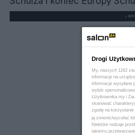
Schulza i koniec Europy Sc
« WR
Drogi Użytkow
My, naszych 1162 zau
informacje na urządze
informacje wysyłane 
wybór spersonalizowan
Użytkownika my i Zau
skanować charakterys
zgodę na korzystanie 
ją zmienić/wycofać kl
Niektóre rodzaje prz
takiemu przetwarzaniu