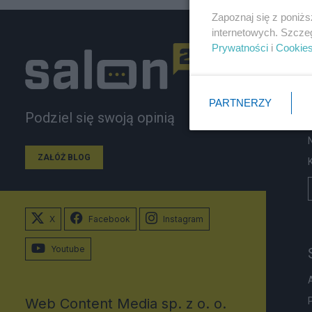
Zapoznaj się z poniż
internetowych. Szcze
Prywatności
i
Cookie
PARTNERZY
Podziel się swoją opinią
ZAŁÓŻ BLOG
X
Facebook
Instagram
Youtube
Web Content Media sp. z o. o.