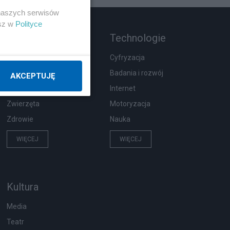
 naszych serwisów
esz w
Polityce
Rozmaitości
Technologie
Moda i uroda
Cyfryzacja
Hobby
Badania i rozwój
AKCEPTUJĘ
Pogoda
Internet
Zwierzęta
Motoryzacja
Zdrowie
Nauka
WIĘCEJ
WIĘCEJ
Kultura
Media
Teatr