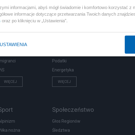
szymi informacjami, abyś mógł świadomie i komfortowo korzystać z
gółowe informacje dotyczące przetwarzania Twoich danych znajdzi
s
oraz po kliknięciu w „Ustawienia”.
Polityka
Gospodarka
NATO
Centralny Port Komunikacyjny
KO
Inwestycje
USTAWIENIA
Prezydent
Biznes
Imigranci
Podatki
PiS
Energetyka
WIĘCEJ
WIĘCEJ
Sport
Społeczeństwo
Alpinizm
Głos Regionów
Piłka nożna
Śledztwa