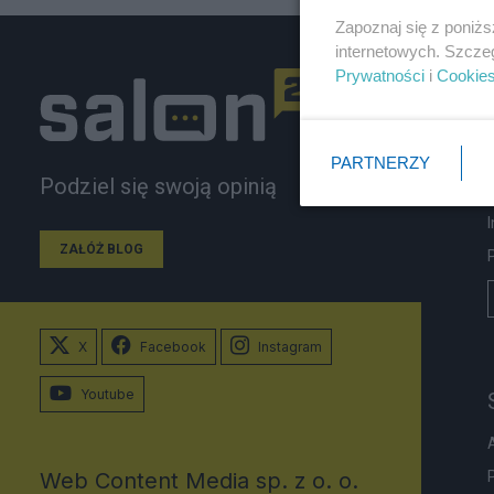
Zapoznaj się z poniż
internetowych. Szcze
Prywatności
i
Cookie
PARTNERZY
Podziel się swoją opinią
ZAŁÓŻ BLOG
X
Facebook
Instagram
Youtube
Web Content Media sp. z o. o.