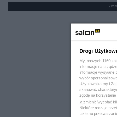
« WR
Drogi Użytkow
My, naszych 1160 zau
informacje na urządze
informacje wysyłane 
wybór spersonalizowan
Użytkownika my i Zau
skanować charakterys
zgodę na korzystanie 
ją zmienić/wycofać kl
Niektóre rodzaje prz
takiemu przetwarzaniu