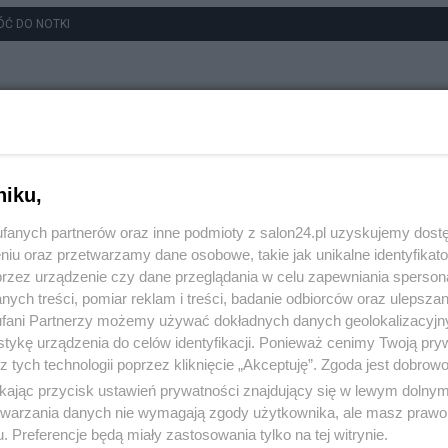
ÓĆ DO NOTKI
niku,
fanych partnerów oraz inne podmioty z salon24.pl uzyskujemy dost
niu oraz przetwarzamy dane osobowe, takie jak unikalne identyfikat
przez urządzenie czy dane przeglądania w celu zapewniania sperson
ych treści, pomiar reklam i treści, badanie odbiorców oraz ulepszan
fani Partnerzy możemy używać dokładnych danych geolokalizacyjn
tykę urządzenia do celów identyfikacji. Ponieważ cenimy Twoją pry
z tych technologii poprzez kliknięcie „Akceptuję”. Zgoda jest dobro
ikając przycisk ustawień prywatności znajdujący się w lewym dolny
etwarzania danych nie wymagają zgody użytkownika, ale masz prawo 
. Preferencje będą miały zastosowania tylko na tej witrynie.