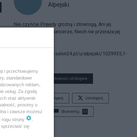
Alpejski
Nie czyńcie Prawdy groźną i złowrogą, Ani jej
strójcie w hełmy i pancerze, Niech nie przeraża jej
postać nikogo...
Spis treści
bloga:
https://www.salon24.pl/u/alpejski/1029935,1-
000-000
ęp i przechowujemy
ory, standardowe
Nowości od blogera
alizowanych reklam,
ie usług. Za zgodą
ych oraz aktywnie
Udostępnij
Udostępnij
watność, prosimy o
wolna i zawsze możesz
Skomentuj
53
m rogu strony
.
sprzeciwić się