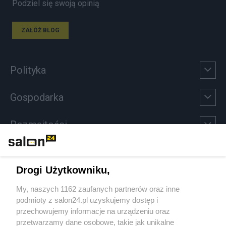
Podziel się swoją opinią
ZAŁÓŻ BLOG
Polityka
Gospodarka
Rozmaitości
Technologie
Drogi Użytkowniku,
Sport
My, naszych 1162 zaufanych partnerów oraz inne
podmioty z salon24.pl uzyskujemy dostęp i
Społeczeństwo
przechowujemy informacje na urządzeniu oraz
przetwarzamy dane osobowe, takie jak unikalne