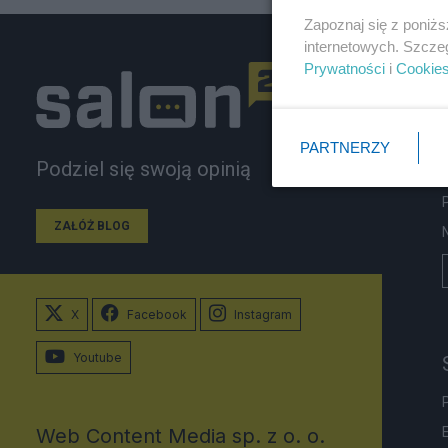
Zapoznaj się z poniż
internetowych. Szcze
Prywatności
i
Cookie
PARTNERZY
Podziel się swoją opinią
ZAŁÓŻ BLOG
X
Facebook
Instagram
Youtube
Web Content Media sp. z o. o.