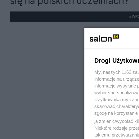
się na polskich uczelniach?
« WR
Drogi Użytkow
My, naszych 1162 zau
informacje na urządze
informacje wysyłane 
wybór spersonalizowan
Użytkownika my i Zau
skanować charakterys
zgodę na korzystanie 
ją zmienić/wycofać kl
Niektóre rodzaje prz
takiemu przetwarzaniu