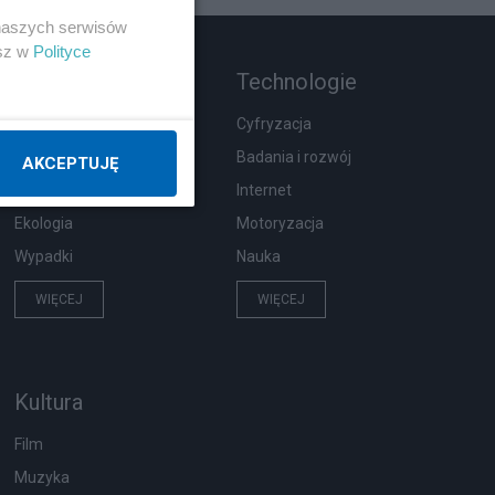
 naszych serwisów
esz w
Polityce
Rozmaitości
Technologie
Zdrowie
Cyfryzacja
Podróże
Badania i rozwój
AKCEPTUJĘ
Pogoda
Internet
Ekologia
Motoryzacja
Wypadki
Nauka
WIĘCEJ
WIĘCEJ
Kultura
Film
Muzyka