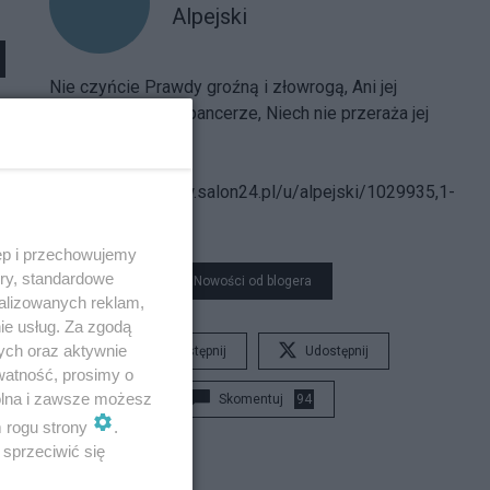
Alpejski
Nie czyńcie Prawdy groźną i złowrogą, Ani jej
strójcie w hełmy i pancerze, Niech nie przeraża jej
postać nikogo...
Spis treści
bloga:
https://www.salon24.pl/u/alpejski/1029935,1-
000-000
ęp i przechowujemy
ory, standardowe
Nowości od blogera
alizowanych reklam,
ie usług. Za zgodą
ych oraz aktywnie
Udostępnij
Udostępnij
watność, prosimy o
wolna i zawsze możesz
Skomentuj
94
m rogu strony
.
sprzeciwić się