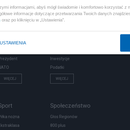
szymi informacjami, abyś mógł świadomie i komfortowo korzystać z
gółowe informacje dotyczące przetwarzania Twoich danych znajdzi
s
oraz po kliknięciu w „Ustawienia”.
Polityka
Gospodarka
Rosja
Biznes
PiS
Pieniądze
USTAWIENIA
Rząd
Centralny Port Komunikacyjny
Prezydent
Inwestycje
NATO
Podatki
WIĘCEJ
WIĘCEJ
Sport
Społeczeństwo
Piłka nożna
Głos Regionów
Ekstraklasa
800 plus