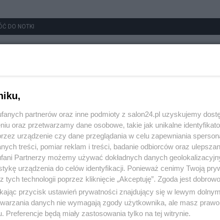
ÓĆ DO NOTKI
niku,
fanych partnerów oraz inne podmioty z salon24.pl uzyskujemy dost
niu oraz przetwarzamy dane osobowe, takie jak unikalne identyfikat
przez urządzenie czy dane przeglądania w celu zapewniania sperson
ych treści, pomiar reklam i treści, badanie odbiorców oraz ulepszan
fani Partnerzy możemy używać dokładnych danych geolokalizacyjn
tykę urządzenia do celów identyfikacji. Ponieważ cenimy Twoją pry
z tych technologii poprzez kliknięcie „Akceptuję”. Zgoda jest dobro
ikając przycisk ustawień prywatności znajdujący się w lewym dolny
etwarzania danych nie wymagają zgody użytkownika, ale masz prawo 
. Preferencje będą miały zastosowania tylko na tej witrynie.