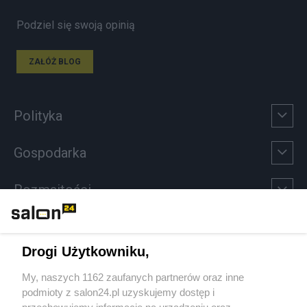
Podziel się swoją opinią
ZAŁÓŻ BLOG
Polityka
Gospodarka
Rozmaitości
Technologie
Drogi Użytkowniku,
Sport
My, naszych 1162 zaufanych partnerów oraz inne
podmioty z salon24.pl uzyskujemy dostęp i
Społeczeństwo