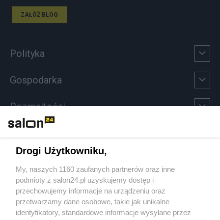
ZAŁÓŻ BLOG
Polityka
Gospodarka
Rozmaitości
Technologie
Drogi Użytkowniku,
Sport
My, naszych 1160 zaufanych partnerów oraz inne
podmioty z salon24.pl uzyskujemy dostęp i
Społeczeństwo
przechowujemy informacje na urządzeniu oraz
przetwarzamy dane osobowe, takie jak unikalne
Kultura
identyfikatory, standardowe informacje wysyłane przez