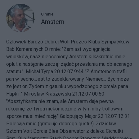
O mnie
Amstern
Czlowiek Bardzo Dobrej Woli Prezes Klubu Sympatyków
Bab Kameralnych
O mnie: "Zamiast wyciągnięcia
wniosków, nasz nieoceniony Amstern kilkakrotnie mnie
opluł, a następnie zaczął żądać przesłania mu obiecanego
statutu." Michal Tyrpa 20.12.07 9:44 "Z Amsternem trafil
pan w sedno.Jest to zadeklarowany Niemiec... Byc moze
ze jest on Zydem z gatunku wypedzonego ziomala pana
Hupki..." Miroslaw Kraszewski 21.12.07 00:50
"Absztyfikanta nie znam, ale Amsterm daje pewną
rekojmię, że Tyrpa niekoniecznie w tym niby trollowym
sporze musi mieć rację." Galopujący Major 22.12.07 12:31
Polecaja mnie (gratuluje dobrego gustu!): Zdzislaw
Sztorm Voit Dorcia Blee Obserwator z daleka Cichutki
Brat_Olin Marmotte Stach Docent Stopczyk Maddogowo -