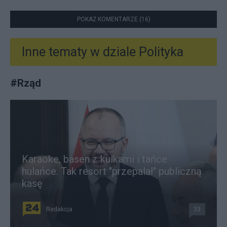
POKAŻ KOMENTARZE (16)
Inne tematy w dziale
Polityka
#
Rząd
Karaoke, basen z kulkami i tańce
hulańce. Tak resort "przepalał" publiczną
kasę
Redakcja
33