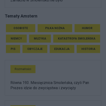
Zamachu w Smoleńsku nie było
Tematy Amstern
OSOBISTE
PIŁKA NOŻNA
HUMOR
NIEMCY
MUZYKA
KATASTROFA SMOLEŃSKA
PIS
OBYCZAJE
EDUKACJA
HISTORIA
Rozmaitości
Równa 193. Miesięcznica Smoleńska, czyli Pan
Prezes idzie do zwycięstwa i zwycięży