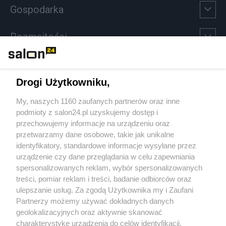
Gospodarka
Rozmaitości
Technologie
Drogi Użytkowniku,
Sport
My, naszych 1160 zaufanych partnerów oraz inne
podmioty z salon24.pl uzyskujemy dostęp i
Społeczeństwo
przechowujemy informacje na urządzeniu oraz
przetwarzamy dane osobowe, takie jak unikalne
Kultura
identyfikatory, standardowe informacje wysyłane przez
urządzenie czy dane przeglądania w celu zapewniania
spersonalizowanych reklam, wybór spersonalizowanych
treści, pomiar reklam i treści, badanie odbiorców oraz
ulepszanie usług. Za zgodą Użytkownika my i Zaufani
X
Facebook
Instagram
Youtube
Partnerzy możemy używać dokładnych danych
geolokalizacyjnych oraz aktywnie skanować
charakterystykę urządzenia do celów identyfikacji.