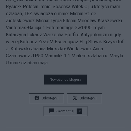
Rysiek- Polecali mnie: Sosenka Witek Ci, u ktorych mam
szlaban, TEZ swiadcza o mnie: Michal St. de
Zieleskiewicz Michal Tyrpa Ellenai Miroslaw Kraszewski
Vantomas-Galicja 1 Fotomontage Gw1990 Toyah
Katarzyna Lukasz Warzecha Spitfire Antypolonizm nigdy
więcej Koteusz ZeZeM Essencjusz Elig Slowik Krzysztof
J. Kotowski Joanna Mieszko-Wiórkiewicz Anna
Czarnowidz J.P.50 Marcinkk 1.1 Mialem szlaban u: Maryla
U mnie szlaban maja:
Nowości od blogera
Udostępnij
Udostępnij
Skomentuj
16