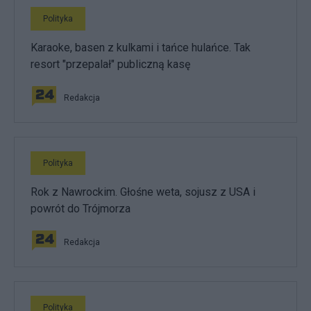
Polityka
Karaoke, basen z kulkami i tańce hulańce. Tak
resort "przepalał" publiczną kasę
Redakcja
Polityka
Rok z Nawrockim. Głośne weta, sojusz z USA i
powrót do Trójmorza
Redakcja
Polityka