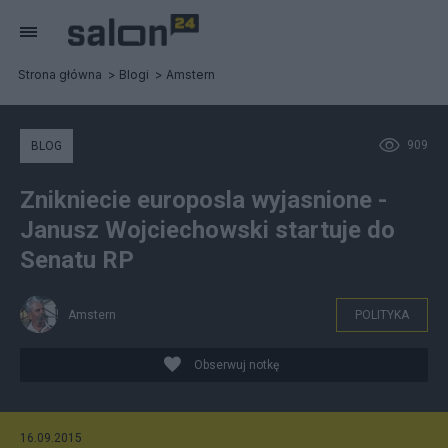
Strona główna
Blogi
Amstern
909
BLOG
Znikniecie europosla wyjasnione -
Janusz Wojciechowski startuje do
Senatu RP
Amstern
POLITYKA
Obserwuj notkę
16.09.2015