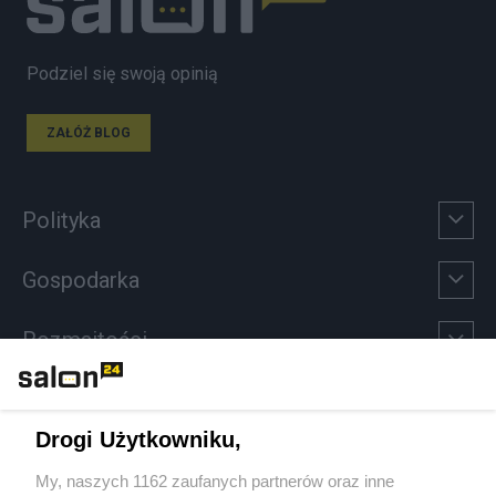
Podziel się swoją opinią
ZAŁÓŻ BLOG
Polityka
Gospodarka
Rozmaitości
Technologie
Drogi Użytkowniku,
Sport
My, naszych 1162 zaufanych partnerów oraz inne