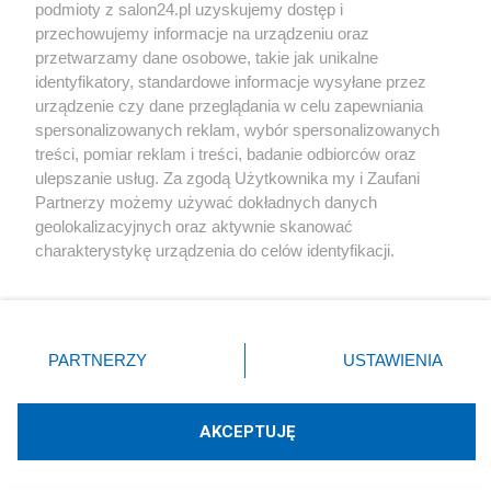
podmioty z salon24.pl uzyskujemy dostęp i
Społeczeństwo
przechowujemy informacje na urządzeniu oraz
przetwarzamy dane osobowe, takie jak unikalne
Kultura
identyfikatory, standardowe informacje wysyłane przez
urządzenie czy dane przeglądania w celu zapewniania
spersonalizowanych reklam, wybór spersonalizowanych
treści, pomiar reklam i treści, badanie odbiorców oraz
ulepszanie usług. Za zgodą Użytkownika my i Zaufani
X
Facebook
Instagram
Youtube
Partnerzy możemy używać dokładnych danych
geolokalizacyjnych oraz aktywnie skanować
charakterystykę urządzenia do celów identyfikacji.
Web Content Media sp. z o. o. © 2022
Ponieważ cenimy Twoją prywatność, prosimy o zgodę na
korzystanie z tych technologii poprzez kliknięcie
„Akceptuję”. Zgoda jest dobrowolna i zawsze możesz ją
Pomoc
O nas
Praca
Reklama
Kontakt
zmienić/wycofać klikając przycisk ustawień prywatności
PARTNERZY
USTAWIENIA
znajdujący się w lewym dolnym rogu strony
. Niektóre
rodzaje przetwarzania danych nie wymagają zgody
użytkownika, ale masz prawo sprzeciwić się takiemu
AKCEPTUJĘ
przetwarzaniu. Preferencje będą miały zastosowania tylko
Technologię dostarcza:
W3media.pl
na tej witrynie.