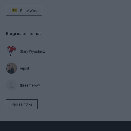
Rafał Woś
Blogi na ten temat
Stary Wyjadacz
report
threeme-ww
Napisz notkę