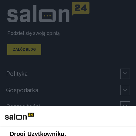
Podziel się swoją opinią
ZAŁÓŻ BLOG
Polityka
Gospodarka
Rozmaitości
Technologie
Drogi Użytkowniku,