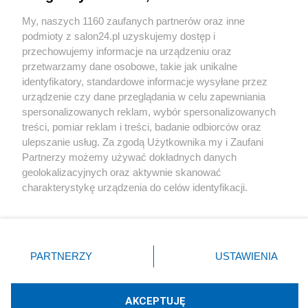
Sport
My, naszych 1160 zaufanych partnerów oraz inne
podmioty z salon24.pl uzyskujemy dostęp i
Społeczeństwo
przechowujemy informacje na urządzeniu oraz
przetwarzamy dane osobowe, takie jak unikalne
Kultura
identyfikatory, standardowe informacje wysyłane przez
urządzenie czy dane przeglądania w celu zapewniania
spersonalizowanych reklam, wybór spersonalizowanych
treści, pomiar reklam i treści, badanie odbiorców oraz
ulepszanie usług. Za zgodą Użytkownika my i Zaufani
X
Facebook
Instagram
Youtube
Partnerzy możemy używać dokładnych danych
geolokalizacyjnych oraz aktywnie skanować
charakterystykę urządzenia do celów identyfikacji.
Web Content Media sp. z o. o. © 2022
Ponieważ cenimy Twoją prywatność, prosimy o zgodę na
korzystanie z tych technologii poprzez kliknięcie
„Akceptuję”. Zgoda jest dobrowolna i zawsze możesz ją
Pomoc
O nas
Praca
Reklama
Kontakt
zmienić/wycofać klikając przycisk ustawień prywatności
PARTNERZY
USTAWIENIA
znajdujący się w lewym dolnym rogu strony
. Niektóre
rodzaje przetwarzania danych nie wymagają zgody
użytkownika, ale masz prawo sprzeciwić się takiemu
AKCEPTUJĘ