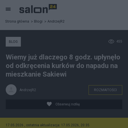
Strona główna
Blogi
AndrzejR2
455
BLOG
Wiemy już dlaczego 8 godz. upłynęło
od odkręcenia kurków do napadu na
mieszkanie Sakiewi
AndrzejR2
ROZMAITOŚCI
Obserwuj notkę
17.05.2026 , ostatnia aktualizacja: 17.05.2026, 20:35