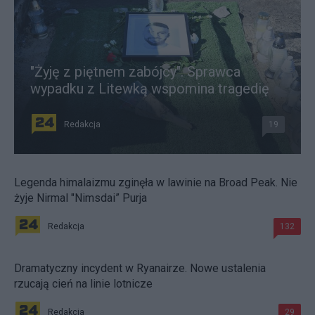
"Żyję z piętnem zabójcy". Sprawca
wypadku z Litewką wspomina tragedię
Redakcja
19
Legenda himalaizmu zginęła w lawinie na Broad Peak. Nie
żyje Nirmal "Nimsdai” Purja
Redakcja
132
Dramatyczny incydent w Ryanairze. Nowe ustalenia
rzucają cień na linie lotnicze
Redakcja
29