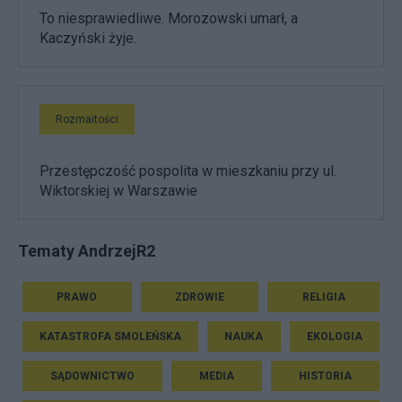
To niesprawiedliwe. Morozowski umarł, a
Kaczyński żyje.
Rozmaitości
Przestępczość pospolita w mieszkaniu przy ul.
Wiktorskiej w Warszawie
Tematy AndrzejR2
PRAWO
ZDROWIE
RELIGIA
KATASTROFA SMOLEŃSKA
NAUKA
EKOLOGIA
SĄDOWNICTWO
MEDIA
HISTORIA