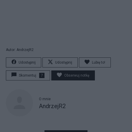
Autor: AndrzejR2
Udostępnij
Udostępnij
Lubię to!
Skomentuj
7
Obserwuj notkę
O mnie
AndrzejR2