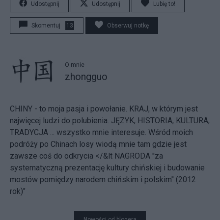
Udostępnij
Udostępnij
Lubię to!
Skomentuj
13
Obserwuj notkę
O mnie
zhongguo
CHINY - to moja pasja i powołanie. KRAJ, w którym jest
najwięcej ludzi do polubienia. JĘZYK, HISTORIA, KULTURA,
TRADYCJA ... wszystko mnie interesuje. Wśród moich
podróży po Chinach losy wiodą mnie tam gdzie jest
zawsze coś do odkrycia
</&lt NAGRODA ''za
systematyczną prezentację kultury chińskiej i budowanie
mostów pomiędzy narodem chińskim i polskim'' (2012
rok)"
Nowości od blogera