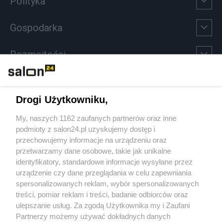
Polityka
Gospodarka
Rozmaitości
Technologie
Drogi Użytkowniku,
Sport
My, naszych 1162 zaufanych partnerów oraz inne
podmioty z salon24.pl uzyskujemy dostęp i
Społeczeństwo
przechowujemy informacje na urządzeniu oraz
przetwarzamy dane osobowe, takie jak unikalne
Kultura
identyfikatory, standardowe informacje wysyłane przez
urządzenie czy dane przeglądania w celu zapewniania
spersonalizowanych reklam, wybór spersonalizowanych
treści, pomiar reklam i treści, badanie odbiorców oraz
ulepszanie usług. Za zgodą Użytkownika my i Zaufani
X
Facebook
Instagram
Youtube
Partnerzy możemy używać dokładnych danych