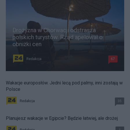
Drożyzna w Chorwacji odstrasza
polskich turystów. Rząd apelował o
obniżki cen
Redakcja
67
Wakacje europosłów. Jedni lecą pod palmy, inni zostają w
Polsce
Redakcja
35
Planujesz wakacje w Egipcie? Będzie łatwiej, ale drożej