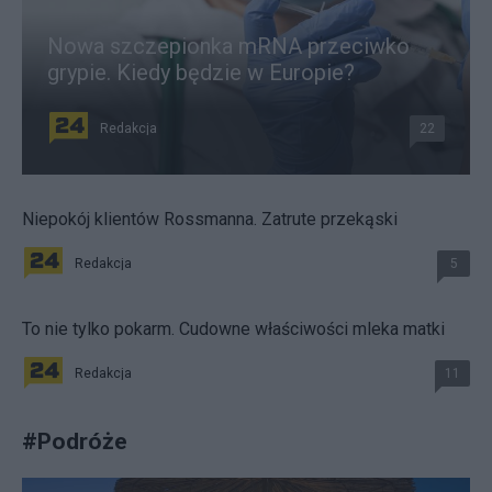
Nowa szczepionka mRNA przeciwko
grypie. Kiedy będzie w Europie?
Redakcja
22
Niepokój klientów Rossmanna. Zatrute przekąski
Redakcja
5
To nie tylko pokarm. Cudowne właściwości mleka matki
Redakcja
11
#
Podróże