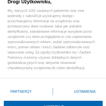
Drogi Użytkowniku,
Sport
My, naszych 1162 zaufanych partnerów oraz inne
podmioty z salon24.pl uzyskujemy dostęp i
Społeczeństwo
przechowujemy informacje na urządzeniu oraz
przetwarzamy dane osobowe, takie jak unikalne
Kultura
identyfikatory, standardowe informacje wysyłane przez
urządzenie czy dane przeglądania w celu zapewniania
spersonalizowanych reklam, wybór spersonalizowanych
treści, pomiar reklam i treści, badanie odbiorców oraz
ulepszanie usług. Za zgodą Użytkownika my i Zaufani
X
Facebook
Instagram
Youtube
Partnerzy możemy używać dokładnych danych
geolokalizacyjnych oraz aktywnie skanować
charakterystykę urządzenia do celów identyfikacji.
Web Content Media sp. z o. o. © 2022
Ponieważ cenimy Twoją prywatność, prosimy o zgodę na
korzystanie z tych technologii poprzez kliknięcie
„Akceptuję”. Zgoda jest dobrowolna i zawsze możesz ją
Pomoc
O nas
Praca
Reklama
Kontakt
zmienić/wycofać klikając przycisk ustawień prywatności
PARTNERZY
USTAWIENIA
znajdujący się w lewym dolnym rogu strony
. Niektóre
rodzaje przetwarzania danych nie wymagają zgody
użytkownika, ale masz prawo sprzeciwić się takiemu