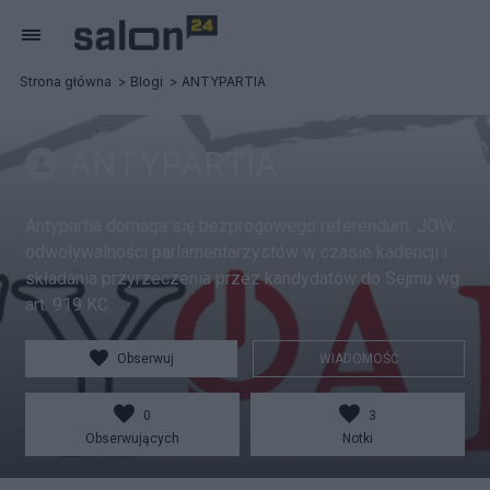
Strona główna
Blogi
ANTYPARTIA
ANTYPARTIA
Antypartia domaga się bezprogowego referendum, JOW,
odwoływalności parlamentarzystów w czasie kadencji i
składania przyrzeczenia przez kandydatów do Sejmu wg
art. 919 KC
Obserwuj
WIADOMOŚĆ
0
3
Obserwujących
Notki