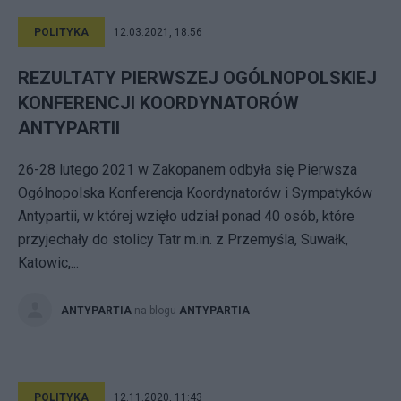
POLITYKA
12.03.2021, 18:56
REZULTATY PIERWSZEJ OGÓLNOPOLSKIEJ
KONFERENCJI KOORDYNATORÓW
ANTYPARTII
26-28 lutego 2021 w Zakopanem odbyła się Pierwsza
Ogólnopolska Konferencja Koordynatorów i Sympatyków
Antypartii, w której wzięło udział ponad 40 osób, które
przyjechały do stolicy Tatr m.in. z Przemyśla, Suwałk,
Katowic,...
ANTYPARTIA
na blogu
ANTYPARTIA
POLITYKA
12.11.2020, 11:43