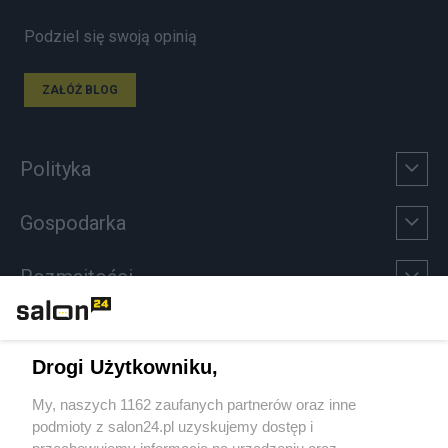
Podziel się swoją opinią
ZAŁÓŻ BLOG
Polityka
Gospodarka
Rozmaitości
Technologie
Drogi Użytkowniku,
Sport
My, naszych 1162 zaufanych partnerów oraz inne
podmioty z salon24.pl uzyskujemy dostęp i
Społeczeństwo