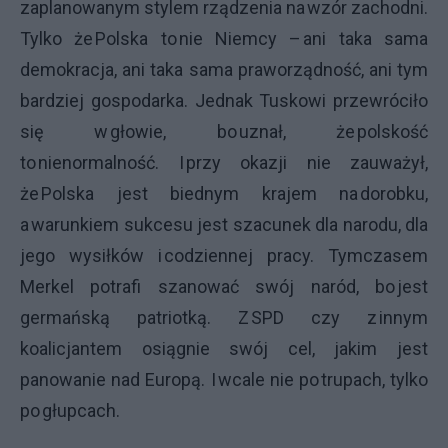
zaplanowanym stylem rządzenia na wzór zachodni.
Tylko że Polska to nie Niemcy – ani taka sama
demokracja, ani taka sama praworządność, ani tym
bardziej gospodarka. Jednak Tuskowi przewróciło
się w głowie, bo uznał, że polskość
to nienormalność. I przy okazji nie zauważył,
że Polska jest biednym krajem na dorobku,
a warunkiem sukcesu jest szacunek dla narodu, dla
jego wysiłków i codziennej pracy. Tymczasem
Merkel potrafi szanować swój naród, bo jest
germańską patriotką. Z SPD czy z innym
koalicjantem osiągnie swój cel, jakim jest
panowanie nad Europą. I wcale nie po trupach, tylko
po głupcach.