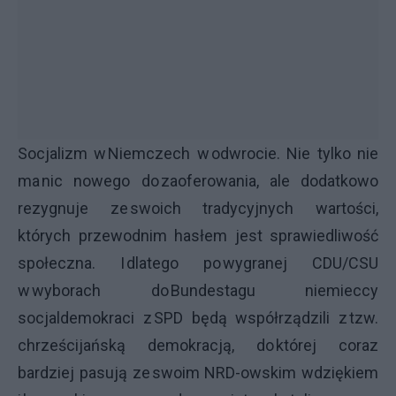
Socjalizm w Niemczech w odwrocie. Nie tylko nie
ma nic nowego do zaoferowania, ale dodatkowo
rezygnuje ze swoich tradycyjnych wartości,
których przewodnim hasłem jest sprawiedliwość
społeczna. I dlatego po wygranej CDU/CSU
w wyborach do Bundestagu niemieccy
socjaldemokraci z SPD będą współrządzili z tzw.
chrześcijańską demokracją, do której coraz
bardziej pasują ze swoim NRD-owskim wdziękiem