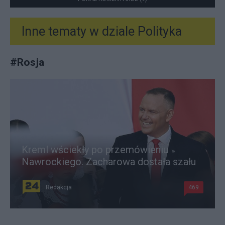
Inne tematy w dziale
Polityka
#
Rosja
Kreml wściekły po przemówieniu
Nawrockiego. Zacharowa dostała szału
Redakcja
469