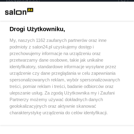
Rozmaitości
Technologie
Drogi Użytkowniku,
Sport
My, naszych 1162 zaufanych partnerów oraz inne
podmioty z salon24.pl uzyskujemy dostęp i
Społeczeństwo
przechowujemy informacje na urządzeniu oraz
przetwarzamy dane osobowe, takie jak unikalne
Kultura
identyfikatory, standardowe informacje wysyłane przez
urządzenie czy dane przeglądania w celu zapewniania
spersonalizowanych reklam, wybór spersonalizowanych
treści, pomiar reklam i treści, badanie odbiorców oraz
ulepszanie usług. Za zgodą Użytkownika my i Zaufani
X
Facebook
Instagram
Youtube
Partnerzy możemy używać dokładnych danych
geolokalizacyjnych oraz aktywnie skanować
charakterystykę urządzenia do celów identyfikacji.
Web Content Media sp. z o. o. © 2022
Ponieważ cenimy Twoją prywatność, prosimy o zgodę na
korzystanie z tych technologii poprzez kliknięcie
„Akceptuję”. Zgoda jest dobrowolna i zawsze możesz ją
Pomoc
O nas
Praca
Reklama
Kontakt