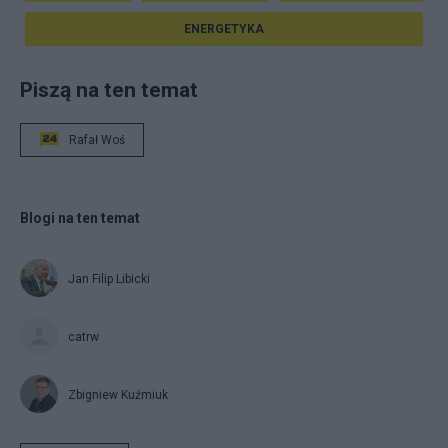
ENERGETYKA
Piszą na ten temat
Rafał Woś
Blogi na ten temat
Jan Filip Libicki
catrw
Zbigniew Kuźmiuk