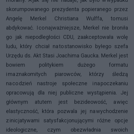
skorumpowanego prezydenta popieranego przez
Angelę Merkel Christiana Wulffa, to musi
abdykować. I co najważniejsze, Merkel nie broniła
go jak niepodległości CDU, zaakceptowała wolę
ludu, który chciał na to stanowisko byłego szefa
Urzędu ds. Akt Stasi Joachima Gaucka. Merkel jest
bowiem politykiem dużego formatu
i ma znakomitych piarowców, którzy śledzą
na co dzień nastroje społeczne i na poczekaniu
opracowują dla niej publiczne wystąpienia. Jej
głównym atutem jest bezideowość, a więc
elastyczność, która pozwala jej na wychodzenie
z inicjatywami satysfakcjonującymi różne opcje
ideologiczne, czym obezwładnia swoich