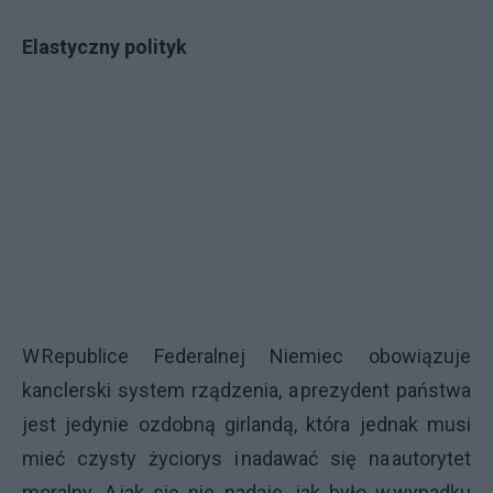
Elastyczny polityk
W Republice Federalnej Niemiec obowiązuje
kanclerski system rządzenia, a prezydent państwa
jest jedynie ozdobną girlandą, która jednak musi
mieć czysty życiorys i nadawać się na autorytet
moralny. A jak się nie nadaje, jak było w wypadku