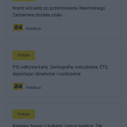
Kreml wściekły po przemówieniu Nawrockiego.
Zacharowa dostała szału
Redakcja
Polityka
PiS odkrywa karty. Demografia, mieszkania, ETS,
deportacje Ukraińców i rozliczenia
Redakcja
Polityka
Karaoke, basen z kulkami i tańce hulańce. Tak