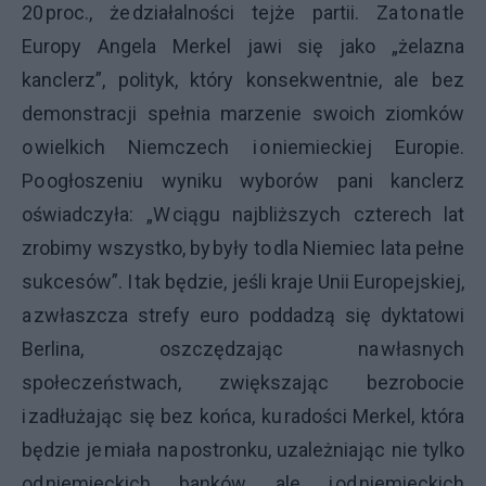
20 proc., że działalności tejże partii. Za to na tle
Europy Angela Merkel jawi się jako „żelazna
kanclerz”, polityk, który konsekwentnie, ale bez
demonstracji spełnia marzenie swoich ziomków
o wielkich Niemczech i o niemieckiej Europie.
Po ogłoszeniu wyniku wyborów pani kanclerz
oświadczyła: „W ciągu najbliższych czterech lat
zrobimy wszystko, by były to dla Niemiec lata pełne
sukcesów”. I tak będzie, jeśli kraje Unii Europejskiej,
a zwłaszcza strefy euro poddadzą się dyktatowi
Berlina, oszczędzając na własnych
społeczeństwach, zwiększając bezrobocie
i zadłużając się bez końca, ku radości Merkel, która
będzie je miała na postronku, uzależniając nie tylko
od niemieckich banków, ale i od niemieckich