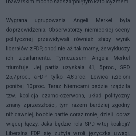
i bawarskim mocno nadszarpniętym katolicyzmem.
Wygrana ugrupowania Angeli Merkel była
do przewidzenia. Obserwatorzy niemieckiej sceny
politycznej przewidywali również słaby wynik
liberałów z FDP, choć nie aż tak marny, że wykluczy
ich z parlamentu. Tymczasem Angela Merkel
triumfuje. Jej partia uzyskała 41, 5 proc., SPD
25,7 proc., a FDP tylko 4,8 proc. Lewica i Zieloni
poniżej 10 proc. Teraz Niemcami będzie rządziła
tzw. koalicja czarno-czerwona, układ polityczny
znany z przeszłości, tym razem bardziej zgodny
niż dawniej, bo obie partie coraz mniej dzieli i coraz
więcej łączy. Jaka będzie rola SPD w tej koalicji?
Liberalna FDP się zużyła w roli języczka u wagi.