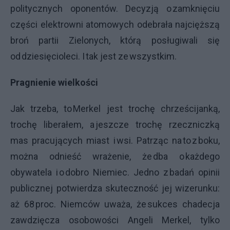
politycznych oponentów. Decyzją o zamknięciu
części elektrowni atomowych odebrała najcięższą
broń partii Zielonych, którą posługiwali się
od dziesięcioleci. I tak jest ze wszystkim.
Pragnienie wielkości
Jak trzeba, to Merkel jest trochę chrześcijanką,
trochę liberałem, a jeszcze trochę rzeczniczką
mas pracujących miast i wsi. Patrząc na to z boku,
można odnieść wrażenie, że dba o każdego
obywatela i o dobro Niemiec. Jedno z badań opinii
publicznej potwierdza skuteczność jej wizerunku:
aż 68 proc. Niemców uważa, że sukces chadecja
zawdzięcza osobowości Angeli Merkel, tylko