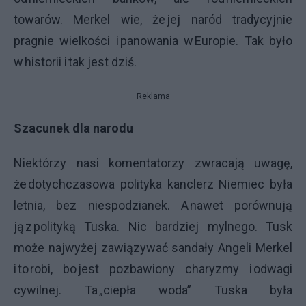
towarów. Merkel wie, że jej naród tradycyjnie
pragnie wielkości i panowania w Europie. Tak było
w historii i tak jest dziś.
Reklama
Szacunek dla narodu
Niektórzy nasi komentatorzy zwracają uwagę,
że dotychczasowa polityka kanclerz Niemiec była
letnia, bez niespodzianek. A nawet porównują
ją z polityką Tuska. Nic bardziej mylnego. Tusk
może najwyżej zawiązywać sandały Angeli Merkel
i to robi, bo jest pozbawiony charyzmy i odwagi
cywilnej. Ta „ciepła woda” Tuska była