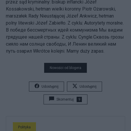
przez sąd kryminalny: biskup inflancki Józef
Kossakowski, hetman wielki koronny Piotr Ożarowski,
marszałek Rady Nieustającej Józef Ankwicz, hetman
polny litewski Józef Zabiełło. Z cyklu: Autorytety moralne.
В победе бессмертных идей коммунизма Мы видим
грядущее нашей страны. Z cyklu: Cyngle.Сквозь грозы
сияло нам солнце свободы, И Ленин великий нам
путь озарил Wkrótce kolejni. Mamy duży zapas.
Nowości od blogera
Udostępnij
Udostępnij
Skomentuj
9
Polityka