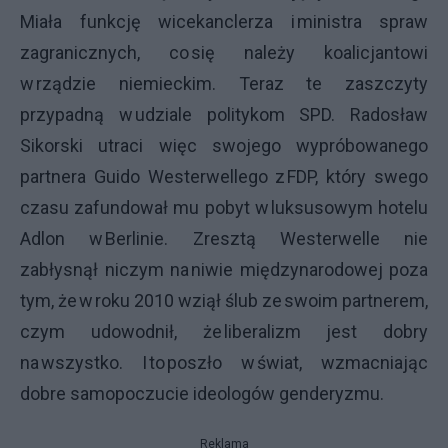
Miała funkcję wicekanclerza i ministra spraw
zagranicznych, co się należy koalicjantowi
w rządzie niemieckim. Teraz te zaszczyty
przypadną w udziale politykom SPD. Radosław
Sikorski utraci więc swojego wypróbowanego
partnera Guido Westerwellego z FDP, który swego
czasu zafundował mu pobyt w luksusowym hotelu
Adlon w Berlinie. Zresztą Westerwelle nie
zabłysnął niczym na niwie międzynarodowej poza
tym, że w roku 2010 wziął ślub ze swoim partnerem,
czym udowodnił, że liberalizm jest dobry
na wszystko. I to poszło w świat, wzmacniając
dobre samopoczucie ideologów genderyzmu.
Reklama