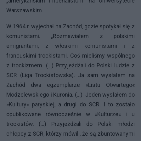
„amerykańskim imperialistom” na Uniwersytecie
Warszawskim.
W 1964 r. wyjechał na Zachód, gdzie spotykał się z
komunistami. „Rozmawiałem z polskimi
emigrantami, z włoskimi komunistami i z
francuskimi trockistami. Coś mieliśmy wspólnego
z trockizmem. (…) Przyjeżdżali do Polski ludzie z
SCR (Liga Trockistowska). Ja sam wysłałem na
Zachód dwa egzemplarze »Listu Otwartego«
Modzelewskiego i Kuronia. (…) Jeden wysłałem do
»Kultury« paryskiej, a drugi do SCR. I to zostało
opublikowane równocześnie w »Kulturze« i u
trockistów. (…) Przyjeżdżali do Polski młodzi
chłopcy z SCR, którzy mówili, że są zbuntowanymi