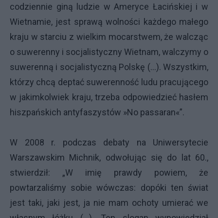
codziennie giną ludzie w Ameryce Łacińskiej i w
Wietnamie, jest sprawą wolności każdego małego
kraju w starciu z wielkim mocarstwem, że walcząc
o suwerenny i socjalistyczny Wietnam, walczymy o
suwerenną i socjalistyczną Polskę (…). Wszystkim,
którzy chcą deptać suwerenność ludu pracującego
w jakimkolwiek kraju, trzeba odpowiedzieć hasłem
hiszpańskich antyfaszystów »No passaran«”.
W 2008 r. podczas debaty na Uniwersytecie
Warszawskim Michnik, odwołując się do lat 60.,
stwierdził: „W imię prawdy powiem, że
powtarzaliśmy sobie wówczas: dopóki ten świat
jest taki, jaki jest, ja nie mam ochoty umierać we
własnym łóżku (…). Ten slogan wypowiedział