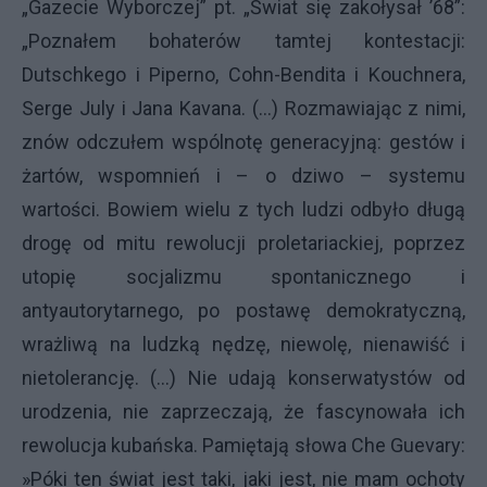
„Gazecie Wyborczej” pt. „Świat się zakołysał ’68”:
„Poznałem bohaterów tamtej kontestacji:
Dutschkego i Piperno, Cohn-Bendita i Kouchnera,
Serge July i Jana Kavana. (…) Rozmawiając z nimi,
znów odczułem wspólnotę generacyjną: gestów i
żartów, wspomnień i – o dziwo – systemu
wartości. Bowiem wielu z tych ludzi odbyło długą
drogę od mitu rewolucji proletariackiej, poprzez
utopię socjalizmu spontanicznego i
antyautorytarnego, po postawę demokratyczną,
wrażliwą na ludzką nędzę, niewolę, nienawiść i
nietolerancję. (…) Nie udają konserwatystów od
urodzenia, nie zaprzeczają, że fascynowała ich
rewolucja kubańska. Pamiętają słowa Che Guevary:
»Póki ten świat jest taki, jaki jest, nie mam ochoty