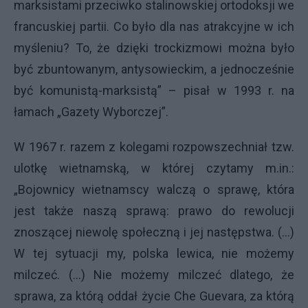
marksistami przeciwko stalinowskiej ortodoksji we
francuskiej partii. Co było dla nas atrakcyjne w ich
myśleniu? To, że dzięki trockizmowi można było
być zbuntowanym, antysowieckim, a jednocześnie
być komunistą-marksistą” – pisał w 1993 r. na
łamach „Gazety Wyborczej”.
W 1967 r. razem z kolegami rozpowszechniał tzw.
ulotkę wietnamską, w której czytamy m.in.:
„Bojownicy wietnamscy walczą o sprawę, która
jest także naszą sprawą: prawo do rewolucji
znoszącej niewolę społeczną i jej następstwa. (…)
W tej sytuacji my, polska lewica, nie możemy
milczeć. (…) Nie możemy milczeć dlatego, że
sprawa, za którą oddał życie Che Guevara, za którą