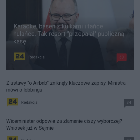
Karaoke, basen z kulkami i tańce
hulańce. Tak resort "przepalał" publiczną
kasę
Redakcja
60
Z ustawy "o Airbnb" zniknęły kluczowe zapisy. Ministra
mówi o lobbingu
Redakcja
34
Wiceminister odpowie za złamanie ciszy wyborczej?
Wniosek już w Sejmie