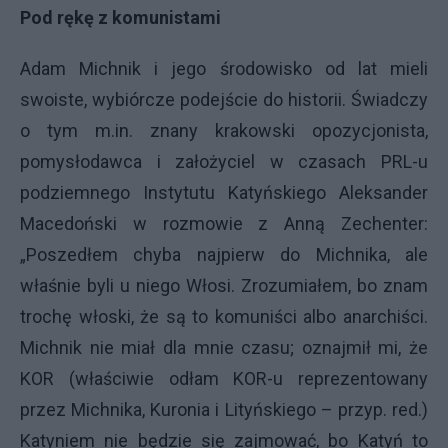
Pod rękę z komunistami
Adam Michnik i jego środowisko od lat mieli
swoiste, wybiórcze podejście do historii. Świadczy
o tym m.in. znany krakowski opozycjonista,
pomysłodawca i założyciel w czasach PRL-u
podziemnego Instytutu Katyńskiego Aleksander
Macedoński w rozmowie z Anną Zechenter:
„Poszedłem chyba najpierw do Michnika, ale
właśnie byli u niego Włosi. Zrozumiałem, bo znam
trochę włoski, że są to komuniści albo anarchiści.
Michnik nie miał dla mnie czasu; oznajmił mi, że
KOR (właściwie odłam KOR-u reprezentowany
przez Michnika, Kuronia i Lityńskiego – przyp. red.)
Katyniem nie będzie się zajmować, bo Katyń to