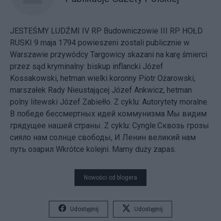
JESTEŚMY LUDŹMI IV RP Budowniczowie III RP HOŁD
RUSKI 9 maja 1794 powieszeni zostali publicznie w
Warszawie przywódcy Targowicy skazani na karę śmierci
przez sąd kryminalny: biskup inflancki Józef
Kossakowski, hetman wielki koronny Piotr Ożarowski,
marszałek Rady Nieustającej Józef Ankwicz, hetman
polny litewski Józef Zabiełło. Z cyklu: Autorytety moralne.
В победе бессмертных идей коммунизма Мы видим
грядущее нашей страны. Z cyklu: Cyngle.Сквозь грозы
сияло нам солнце свободы, И Ленин великий нам
путь озарил Wkrótce kolejni. Mamy duży zapas.
Nowości od blogera
Udostępnij
Udostępnij