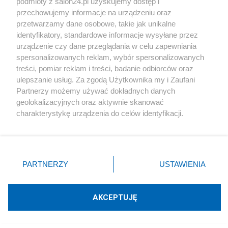
podmioty z salon24.pl uzyskujemy dostęp i
Polityka
przechowujemy informacje na urządzeniu oraz
przetwarzamy dane osobowe, takie jak unikalne
identyfikatory, standardowe informacje wysyłane przez
Gospodarka
urządzenie czy dane przeglądania w celu zapewniania
spersonalizowanych reklam, wybór spersonalizowanych
Rozmaitości
treści, pomiar reklam i treści, badanie odbiorców oraz
ulepszanie usług. Za zgodą Użytkownika my i Zaufani
Partnerzy możemy używać dokładnych danych
Technologie
geolokalizacyjnych oraz aktywnie skanować
charakterystykę urządzenia do celów identyfikacji.
Sport
Ponieważ cenimy Twoją prywatność, prosimy o zgodę na
korzystanie z tych technologii poprzez kliknięcie
„Akceptuję”. Zgoda jest dobrowolna i zawsze możesz ją
Społeczeństwo
zmienić/wycofać klikając przycisk ustawień prywatności
PARTNERZY
USTAWIENIA
znajdujący się w lewym dolnym rogu strony
. Niektóre
Kultura
rodzaje przetwarzania danych nie wymagają zgody
użytkownika, ale masz prawo sprzeciwić się takiemu
AKCEPTUJĘ
przetwarzaniu. Preferencje będą miały zastosowania tylko
na tej witrynie.
X
Facebook
Instagram
Youtube