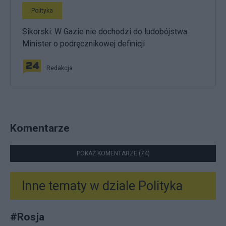
Polityka
Sikorski: W Gazie nie dochodzi do ludobójstwa.
Minister o podręcznikowej definicji
Redakcja
Komentarze
POKAŻ KOMENTARZE (74)
Inne tematy w dziale
Polityka
#
Rosja