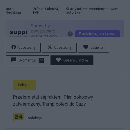
Autor:
Źródło: Salon24,
© Artykuł jest chroniony prawem
Redakcja
PAP
autorskim
Udostępnij
Udostępnij
Lubię to!
Skomentuj
74
Obserwuj notkę
Polityka
Przełom stał się faktem. Plan pokojowy
zatwierdzony, Trump poleci do Gazy
Redakcja