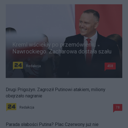
Kreml wściekły po przemówieniu
Nawrockiego. Zacharowa dostała szału
Redakcja
458
Drugi Prigożyn. Zagroził Putinowi atakiem, miliony
obejrzało nagranie
Redakcja
78
Parada słabości Putina? Plac Czerwony już nie