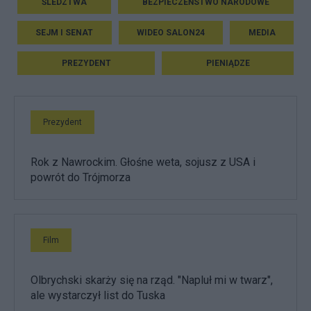
ŚLEDZTWA
BEZPIECZEŃSTWO NARODOWE
SEJM I SENAT
WIDEO SALON24
MEDIA
PREZYDENT
PIENIĄDZE
Prezydent
Rok z Nawrockim. Głośne weta, sojusz z USA i
powrót do Trójmorza
Film
Olbrychski skarży się na rząd. "Napluł mi w twarz",
ale wystarczył list do Tuska