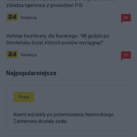
zdradza tajemnice z posiedzeń PiS
Redakcja
89
Hofman bezlitosny dla Kurskiego. "48 godzin po
Smoleńsku liczył, których posłów wyciągnąć"
Redakcja
85
Najpopularniejsze
Rosja
Kreml wściekły po przemówieniu Nawrockiego.
Zacharowa dostała szału