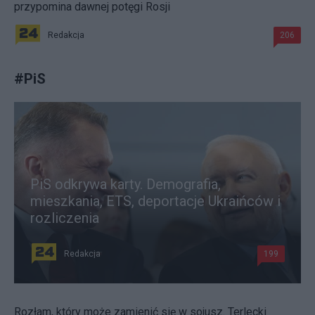
przypomina dawnej potęgi Rosji
Redakcja
206
#
PiS
PiS odkrywa karty. Demografia,
mieszkania, ETS, deportacje Ukraińców i
rozliczenia
Redakcja
199
Rozłam, który może zamienić się w sojusz. Terlecki