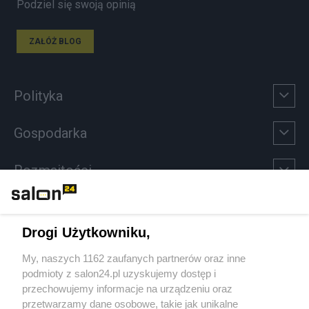
Podziel się swoją opinią
ZAŁÓŻ BLOG
Polityka
Gospodarka
Rozmaitości
Technologie
Drogi Użytkowniku,
Sport
My, naszych 1162 zaufanych partnerów oraz inne
podmioty z salon24.pl uzyskujemy dostęp i
Społeczeństwo
przechowujemy informacje na urządzeniu oraz
przetwarzamy dane osobowe, takie jak unikalne