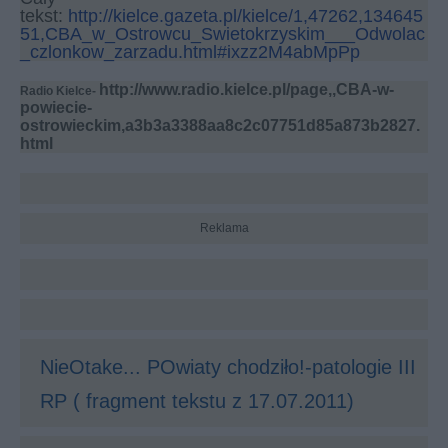
tekst:
http://kielce.gazeta.pl/kielce/1,47262,134645
51,CBA_w_Ostrowcu_Swietokrzyskim___Odwolac
_czlonkow_zarzadu.html#ixzz2M4abMpPp
http://www.radio.kielce.pl/page,,CBA-w-
Radio Kielce-
powiecie-
ostrowieckim,a3b3a3388aa8c2c07751d85a873b2827.
html
Reklama
NieOtake... POwiaty chodziło!-patologie III
RP ( fragment tekstu z 17.07.2011)