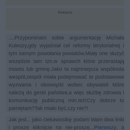
Reklama
....Przypominam sobie argumentację Michała
Kuleszy,gdy wyjaśniał cel reformy terytorialnej i
tym samym powołania powiatów.Miały one służyć
wszędzie tam tzn.w sprawch które przerastają
miasto lub gminę.Jako ta najmniejsza wspólnota
wespół,zespół miała podejmować te podstawowe
wyzwania i obowiązki wobec obywateli które
należą do gestii państwa,a więc służbę zdrowia i
komunikację publiczną min.też!Czy dobrze to
pamiętam?Tak miało być,czy nie?!
Jak jest... jako ciekawostkę podam Wam dwa linki
i proszę kliknijcie na nie-proszę...
Pierwszy
, a