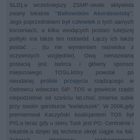
SLD)
,a wcześniejszy ZSMP-owski aktywista
zwany lokalnie
"Bałtowskim Akordeonistą"
.
Jego poprzednikiem
był człowiek
o tych samych
korzeniach, a kilka wiodących postaci tutejszej
polityki ma także ten rodowód. Łączy ich także
postać ... (tu nie wymieniam nazwiska z
oczywistych względów). Ową nienazwaną
postacią jest twórca i główny sponsor
miejscowego TOSu,który powstał po
nieudanej
próbie przejęcia
rządzącego w
Ostrowcu wówczas SiP. TOS w powiecie rządzi
niepodzielnie od sześciu lat,choć zmienia sobie
przy swoim garniturze "kwiatuszek". W 2006,gdy
premierował Kaczyński koalicjantem TOS był
PIS,a teraz gdy u steru Tusk jest PO. Centralnie i
lokalnie.a dzięki tej technice okręt ciągle na fali.