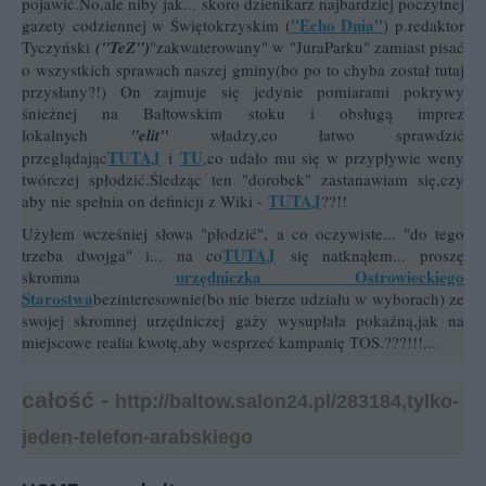
pojawić.No,ale niby jak... skoro dzienikarz najbardziej poczytnej
"Echo Dnia"
gazety codziennej w Świętokrzyskim (
) p.redaktor
Tyczyński
("TeZ")
"zakwaterowany" w "JuraParku" zamiast pisać
o wszystkich sprawach naszej gminy(bo po to chyba został tutaj
przysłany?!) On zajmuje się jedynie pomiarami pokrywy
śnieżnej na Bałtowskim stoku i obsługą imprez
lokalnych
"elit"
władzy,co łatwo sprawdzić
TUTAJ
TU
przeglądając
i
,co udało mu się w przypływie weny
twórczej spłodzić.Śledząc ten "dorobek" zastanawiam się,czy
TUTAJ
aby nie spełnia on definicji z Wiki -
??!!
Użyłem wcześniej słowa "płodzić", a co oczywiste... "do tego
TUTAJ
trzeba dwojga" i... na co
się natknąłem... proszę
urzędniczka Ostrowieckiego
skromna
Starostwa
bezinteresownie(bo nie bierze udziału w wyborach) ze
swojej skromnej urzędniczej gaży wysupłała pokaźną,jak na
miejscowe realia kwotę,aby wesprzeć kampanię TOS.???!!!...
całość -
http://baltow.salon24.pl/283184,tylko-
jeden-telefon-arabskiego