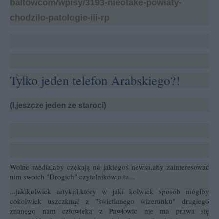
baltowcom/wpisy/3193-nieotake-powiaty-
chodzilo-patologie-iii-rp
Tylko jeden telefon Arabskiego?!
(I,jeszcze jeden ze staroci)
Wolne media,aby czekają na jakiegoś newsa,aby zainteresować
nim swoich "Drogich" czytelników,a tu...
...jakikolwiek artykuł,który w jaki kolwiek sposób mógłby
cokolwiek uszczknąć z "świetlanego wizerunku" drugiego
znanego nam człowieka z Pawłowic nie ma prawa się