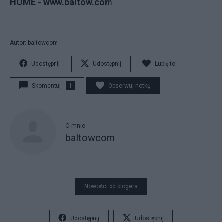
HOME - www.baltow.com
Autor: baltowcom
Udostępnij
Udostępnij
Lubię to!
Skomentuj
1
Obserwuj notkę
O mnie
baltowcom
Nowości od blogera
Udostępnij
Udostępnij