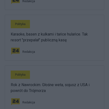
Redakcja
Polityka
Karaoke, basen z kulkami i tańce hulańce. Tak
resort "przepalał" publiczną kasę
Redakcja
Polityka
Rok z Nawrockim. Głośne weta, sojusz z USA i
powrót do Trójmorza
Redakcja