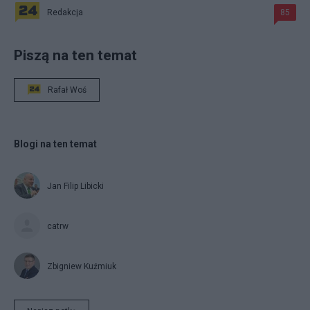
Redakcja
85
Piszą na ten temat
Rafał Woś
Blogi na ten temat
Jan Filip Libicki
catrw
Zbigniew Kuźmiuk