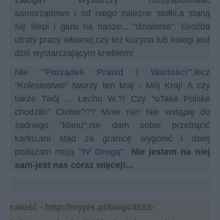
Załoga? Wystarczy rozdysponować
samorządowe i od niego zależne stołki,a staną
się ślepi i głusi na nasze... "działania". Groźba
utraty pracy własnej,czy też kuzyna lub kolegi jest
dziś wystarczającym kneblem!
Nie
"Porządek Prawd i Wartości"
,lecz
"Kolesiostwo" tworzy ten kraj - Mój Kraj! A czy
także Twój ... Lechu W.?! Czy "oTake Polske
chodziło" Ciebie??? Mnie nie! Nie wstąpię do
żadnego "klanu",nie dam sobie przetrącić
karku,ani stąd za granicę wygonić i dalej
podążam moją
"IV Drogą"
.
Nie jestem na niej
sam-jest nas coraz więcej!...
całość -
http://mypis.pl/blogi/4583-