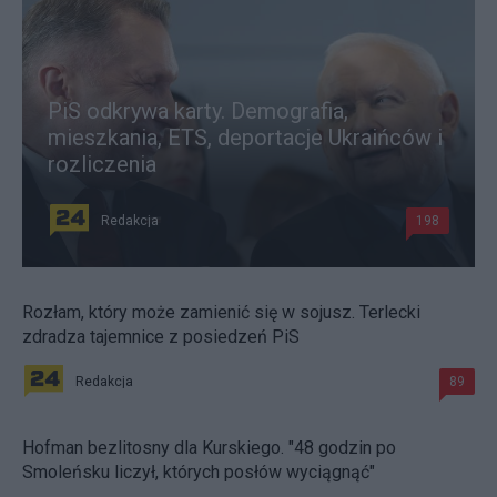
PiS odkrywa karty. Demografia,
mieszkania, ETS, deportacje Ukraińców i
rozliczenia
Redakcja
198
Rozłam, który może zamienić się w sojusz. Terlecki
zdradza tajemnice z posiedzeń PiS
Redakcja
89
Hofman bezlitosny dla Kurskiego. "48 godzin po
Smoleńsku liczył, których posłów wyciągnąć"