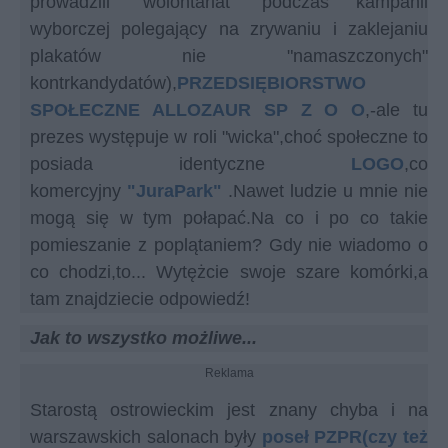
prowadzili "wolontariat" podczas kampanii
wyborczej polegający na zrywaniu i zaklejaniu
plakatów nie "namaszczonych"
kontrkandydatów),
PRZEDSIĘBIORSTWO
SPOŁECZNE ALLOZAUR SP Z O O
,-ale tu
prezes występuje w roli "wicka",choć społeczne to
posiada identyczne
LOGO
,co
komercyjny
"JuraPark"
.Nawet ludzie u mnie nie
mogą się w tym połapać.Na co i po co takie
pomieszanie z poplątaniem? Gdy nie wiadomo o
co chodzi,to... Wytężcie swoje szare komórki,a
tam znajdziecie odpowiedź!
Jak to wszystko możliwe...
Reklama
Starostą ostrowieckim jest znany chyba i na
warszawskich salonach były
poseł PZPR(czy też