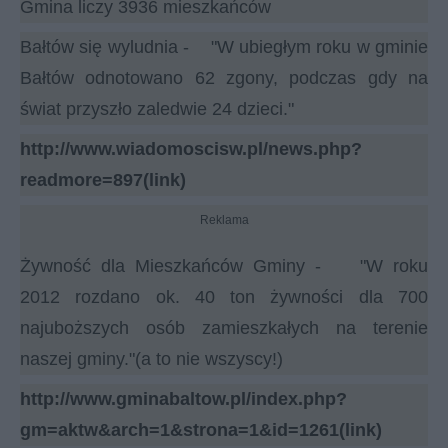
Gmina liczy 3936 mieszkańców
Bałtów się wyludnia - "W ubiegłym roku w gminie
Bałtów odnotowano 62 zgony, podczas gdy na
świat przyszło zaledwie 24 dzieci."
http://www.wiadomoscisw.pl/news.php?
readmore=897(link)
Reklama
Żywność dla Mieszkańców Gminy - "W roku
2012 rozdano ok. 40 ton żywności dla 700
najuboższych osób zamieszkałych na terenie
naszej gminy."(a to nie wszyscy!)
http://www.gminabaltow.pl/index.php?
gm=aktw&arch=1&strona=1&id=1261(link)