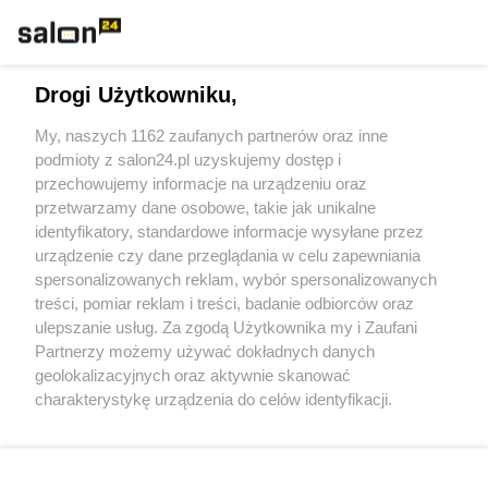
Technologie
Drogi Użytkowniku,
Sport
My, naszych 1162 zaufanych partnerów oraz inne
podmioty z salon24.pl uzyskujemy dostęp i
Społeczeństwo
przechowujemy informacje na urządzeniu oraz
przetwarzamy dane osobowe, takie jak unikalne
Kultura
identyfikatory, standardowe informacje wysyłane przez
urządzenie czy dane przeglądania w celu zapewniania
spersonalizowanych reklam, wybór spersonalizowanych
treści, pomiar reklam i treści, badanie odbiorców oraz
ulepszanie usług. Za zgodą Użytkownika my i Zaufani
X
Facebook
Instagram
Youtube
Partnerzy możemy używać dokładnych danych
geolokalizacyjnych oraz aktywnie skanować
charakterystykę urządzenia do celów identyfikacji.
Web Content Media sp. z o. o. © 2022
Ponieważ cenimy Twoją prywatność, prosimy o zgodę na
korzystanie z tych technologii poprzez kliknięcie
„Akceptuję”. Zgoda jest dobrowolna i zawsze możesz ją
Pomoc
O nas
Praca
Reklama
Kontakt