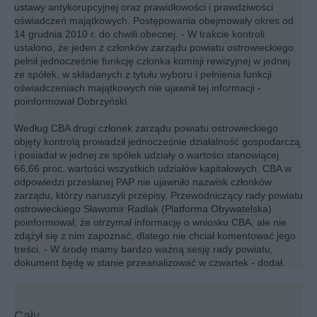
ustawy antykorupcyjnej oraz prawidłowości i prawdziwości
oświadczeń majątkowych. Postępowania obejmowały okres od
14 grudnia 2010 r. do chwili obecnej. - W trakcie kontroli
ustalono, że jeden z członków zarządu powiatu ostrowieckiego
pełnił jednocześnie funkcję członka komisji rewizyjnej w jednej
ze spółek, w składanych z tytułu wyboru i pełnienia funkcji
oświadczeniach majątkowych nie ujawnił tej informacji -
poinformował Dobrzyński.
Według CBA drugi członek zarządu powiatu ostrowieckiego
objęty kontrolą prowadził jednocześnie działalność gospodarczą
i posiadał w jednej ze spółek udziały o wartości stanowiącej
66,66 proc. wartości wszystkich udziałów kapitałowych. CBA w
odpowiedzi przesłanej PAP nie ujawniło nazwisk członków
zarządu, którzy naruszyli przepisy. Przewodniczący rady powiatu
ostrowieckiego Sławomir Radlak (
Platforma Obywatelska
)
poinformował, że otrzymał informację o wniosku CBA, ale nie
zdążył się z nim zapoznać, dlatego nie chciał komentować jego
treści. - W środę mamy bardzo ważną sesję rady powiatu,
dokument będę w stanie przeanalizować w czwartek - dodał.
Cały