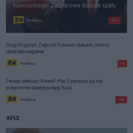
Nawrockiego. Zacharowa dostała szału
Redakcja
447
Drugi Prigożyn. Zagroził Putinowi atakiem, miliony
obejrzało nagranie
Redakcja
78
Parada słabości Putina? Plac Czerwony już nie
przypomina dawnej potęgi Rosji
Redakcja
206
#
PiS