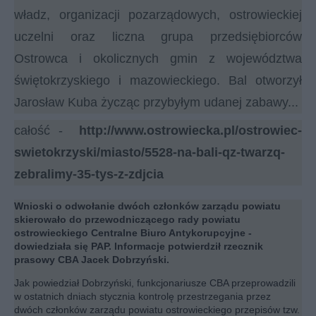
władz, organizacji pozarządowych, ostrowieckiej
uczelni oraz liczna grupa przedsiębiorców
Ostrowca i okolicznych gmin z województwa
świętokrzyskiego i mazowieckiego. Bal otworzył
Jarosław Kuba życząc przybyłym udanej zabawy...
całość -
http://www.ostrowiecka.pl/ostrowiec-
swietokrzyski/miasto/5528-na-bali-qz-twarzq-
zebralimy-35-tys-z-zdjcia
Wnioski o odwołanie dwóch członków zarządu powiatu
skierowało do przewodniczącego rady powiatu
ostrowieckiego Centralne Biuro Antykorupcyjne -
dowiedziała się PAP. Informacje potwierdził rzecznik
prasowy CBA Jacek Dobrzyński.
Jak powiedział Dobrzyński, funkcjonariusze CBA przeprowadzili
w ostatnich dniach stycznia kontrolę przestrzegania przez
dwóch członków zarządu powiatu ostrowieckiego przepisów tzw.