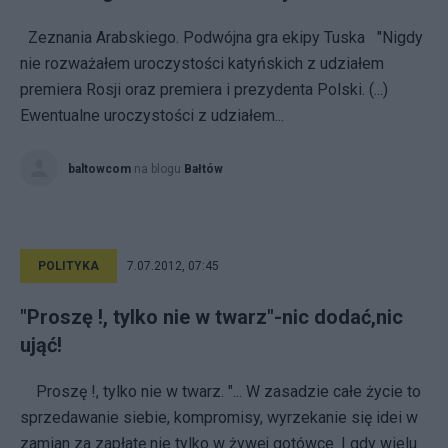
Zeznania Arabskiego. Podwójna gra ekipy Tuska "Nigdy
nie rozważałem uroczystości katyńskich z udziałem
premiera Rosji oraz premiera i prezydenta Polski. (...)
Ewentualne uroczystości z udziałem...
baltowcom
na blogu
Bałtów
POLITYKA
7.07.2012, 07:45
"Proszę !, tylko nie w twarz"-nic dodać,nic
ująć!
Proszę !, tylko nie w twarz. "... W zasadzie całe życie to
sprzedawanie siebie, kompromisy, wyrzekanie się idei w
zamian za zapłatę nie tylko w żywej gotówce. I gdy wielu