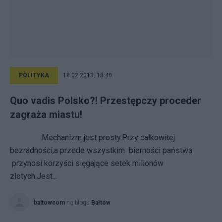
POLITYKA
18.02.2013, 18:40
Quo vadis Polsko?! Przestępczy proceder
zagraża miastu!
Mechanizm jest prosty.Przy całkowitej
bezradności,a przede wszystkim bierności państwa
przynosi korzyści sięgające setek milionów
złotych.Jest...
baltowcom
na blogu
Bałtów