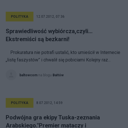
POLITYKA
12.07.2012, 07:36
Sprawiedliwość wybiórcza,czyli...
Ekstremiści są bezkarni!
Pro­ku­ra­tu­ra nie po­tra­fi­ usta­lić, kto umie­ścił w Internecie
„li­stę fa­szy­stów” i chwa­lił się po­bi­cia­mi Kolejny raz...
baltowcom
na blogu
Bałtów
POLITYKA
8.07.2012, 14:59
Podwójna gra ekipy Tuska-zeznania
Arabskiego."Premier mataczy i