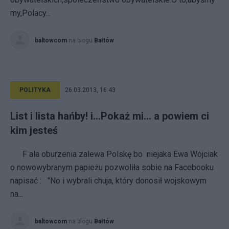
my,Polacy...
baltowcom
na blogu
Bałtów
POLITYKA
26.03.2013, 16:43
List i lista hańby! i...Pokaż mi... a powiem ci
kim jesteś
F ala oburzenia zalewa Polskę bo niejaka Ewa Wójciak
o nowowybranym papieżu pozwoliła sobie na Facebooku
napisać : "No i wybrali chuja, który donosił wojskowym
na...
baltowcom
na blogu
Bałtów