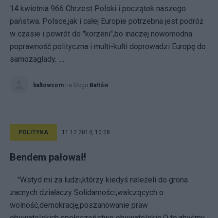
14 kwietnia 966 Chrzest Polski i początek naszego
państwa. Polsce,jak i całej Europie potrzebna jest podróż
w czasie i powrót do "korzeni",bo inaczej nowomodna
poprawność polityczna i multi-kulti doprowadzi Europę do
samozagłady. ....
baltowcom
na blogu
Bałtów
POLITYKA
11.12.2014, 10:28
Bendem pałował!
"Wstyd mi za ludzi,którzy kiedyś należeli do grona
zacnych działaczy Solidarności,walczących o
wolność,demokrację,poszanowanie praw
obywatelskich,społeczeństwo obywatelskie.O to,abyśmy