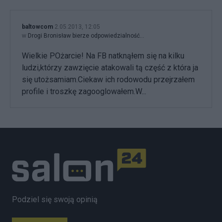
baltowcom
2.05.2013, 12:05
w
Drogi Bronisław bierze odpowiedzialność...
Wielkie POżarcie! Na FB natknąłem się na kilku
ludzi,którzy zawzięcie atakowali tą część z która ja
się utożsamiam.Ciekaw ich rodowodu przejrzałem
profile i troszkę zagooglowałem.W...
Podziel się swoją opinią