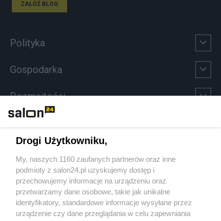
ZAŁÓŻ BLOG
Polityka
Gospodarka
Rozmaitości
Technologie
Drogi Użytkowniku,
Sport
My, naszych 1160 zaufanych partnerów oraz inne
podmioty z salon24.pl uzyskujemy dostęp i
Społeczeństwo
przechowujemy informacje na urządzeniu oraz
przetwarzamy dane osobowe, takie jak unikalne
Kultura
identyfikatory, standardowe informacje wysyłane przez
urządzenie czy dane przeglądania w celu zapewniania