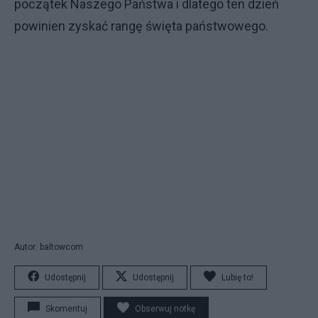
początek Naszego Państwa i dlatego ten dzień
powinien zyskać rangę święta państwowego.
Autor: baltowcom
Udostępnij
Udostępnij
Lubię to!
Skomentuj
Obserwuj notkę