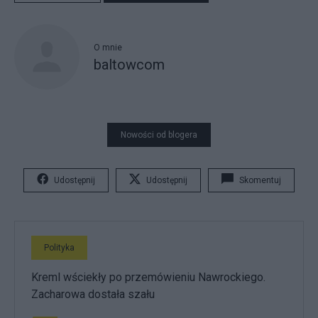
O mnie
baltowcom
Nowości od blogera
Udostępnij
Udostępnij
Skomentuj
Polityka
Kreml wściekły po przemówieniu Nawrockiego.
Zacharowa dostała szału