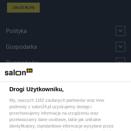
ZAŁÓŻ BLOG
Polityka
Gospodarka
Rozmaitości
Technologie
Drogi Użytkowniku,
Sport
My, naszych 1162 zaufanych partnerów oraz inne
podmioty z salon24.pl uzyskujemy dostęp i
Społeczeństwo
przechowujemy informacje na urządzeniu oraz
przetwarzamy dane osobowe, takie jak unikalne
Kultura
identyfikatory, standardowe informacje wysyłane przez