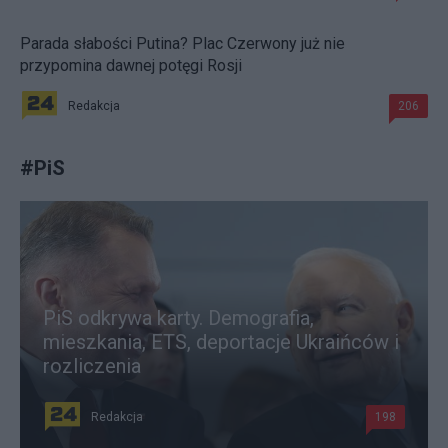
Parada słabości Putina? Plac Czerwony już nie
przypomina dawnej potęgi Rosji
Redakcja
206
#
PiS
PiS odkrywa karty. Demografia,
mieszkania, ETS, deportacje Ukraińców i
rozliczenia
Redakcja
198