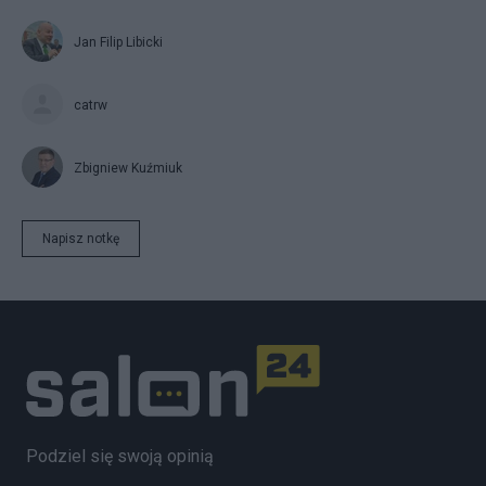
Jan Filip Libicki
catrw
Zbigniew Kuźmiuk
Napisz notkę
Podziel się swoją opinią