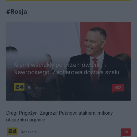
#
Rosja
Kreml wściekły po przemówieniu
Nawrockiego. Zacharowa dostała szału
Redakcja
452
Drugi Prigożyn. Zagroził Putinowi atakiem, miliony
obejrzało nagranie
Redakcja
78