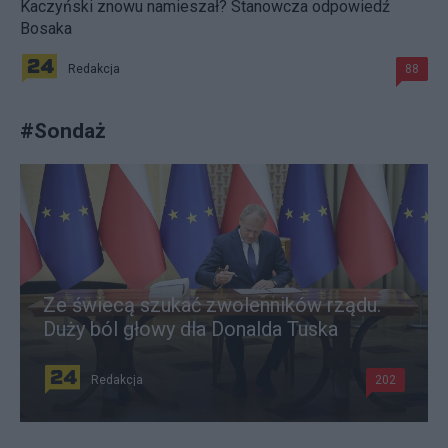
Kaczyński znowu namieszał? Stanowcza odpowiedź
Bosaka
Redakcja
88
#
Sondaż
Ze świecą szukać zwolenników rządu.
Duży ból głowy dla Donalda Tuska
Redakcja
202