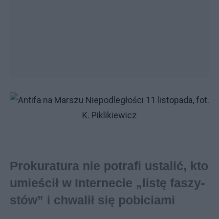
Pro­ku­ra­tu­ra nie po­tra­fi­ usta­lić, kto
umie­ścił w Internecie „li­stę fa­szy­
stów” i chwa­lił się po­bi­cia­mi