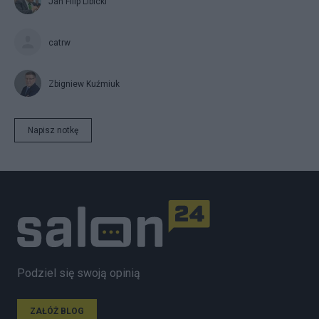
Jan Filip Libicki
catrw
Zbigniew Kuźmiuk
Napisz notkę
Podziel się swoją opinią
ZAŁÓŻ BLOG