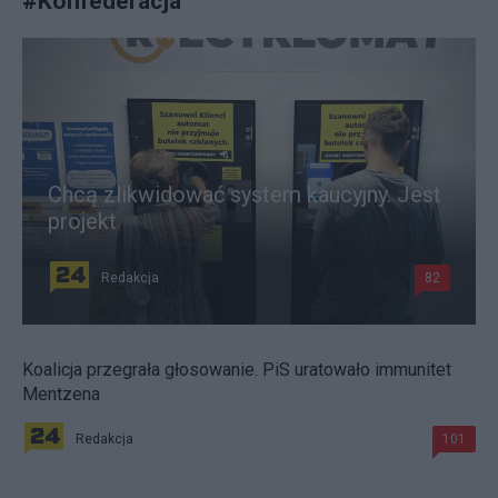
#
Konfederacja
Chcą zlikwidować system kaucyjny. Jest
projekt
Redakcja
82
Koalicja przegrała głosowanie. PiS uratowało immunitet
Mentzena
Redakcja
101