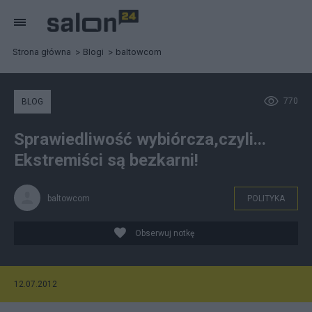
Strona główna
Blogi
baltowcom
770
BLOG
Sprawiedliwość wybiórcza,czyli...
Ekstremiści są bezkarni!
baltowcom
POLITYKA
Obserwuj notkę
12.07.2012