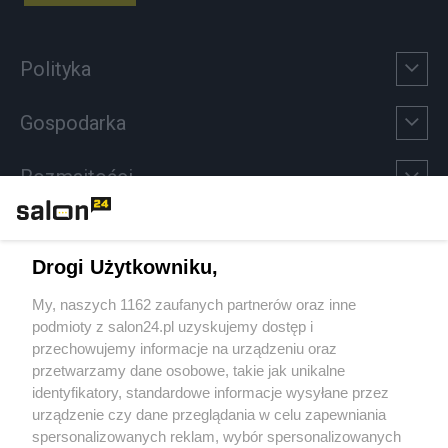
Polityka
Gospodarka
Rozmaitości
Technologie
Drogi Użytkowniku,
Sport
My, naszych 1162 zaufanych partnerów oraz inne
podmioty z salon24.pl uzyskujemy dostęp i
Społeczeństwo
przechowujemy informacje na urządzeniu oraz
przetwarzamy dane osobowe, takie jak unikalne
Kultura
identyfikatory, standardowe informacje wysyłane przez
urządzenie czy dane przeglądania w celu zapewniania
spersonalizowanych reklam, wybór spersonalizowanych