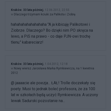
Kraków. 33 lata później.
12.06.2012, 22:55
w
Dlaczego trzymam kciuki za Palikota i Ziobrę
hahahahahahahahaha "A ja kibicuję Palikotowi i
Ziobrze. Dlaczego? Bo dzięki nim PO skręca na
lewo, a PiS na prawo - co daje PJN-owi trochę
tlenu." kabareciarz!
Kraków. 33 lata później.
1.04.2012, 12:18
w
Nowy wiersz Jarosława Marka Rymkiewicza, na 1 kwietnia
2012
@ jaaaacie ale poezja... ŁAŁ! Trolle doczekały się
poety. Musi to jednak boleć profesora, że za 100
lat w szkołach będą uczyć Rymkiewicza. A uczony
lewak Sadurski pozostanie na...