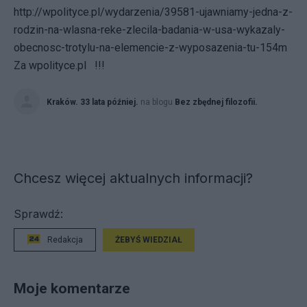
http://wpolityce.pl/wydarzenia/39581-ujawniamy-jedna-z-
rodzin-na-wlasna-reke-zlecila-badania-w-usa-wykazaly-
obecnosc-trotylu-na-elemencie-z-wyposazenia-tu-154m
Za wpolityce.pl !!!
Kraków. 33 lata później.
na blogu
Bez zbędnej filozofii.
Chcesz więcej aktualnych informacji?
Sprawdź:
Redakcja
ŻEBYŚ WIEDZIAŁ
Moje komentarze