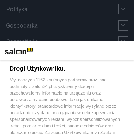
Polityka
Gospodarka
Rozmaitości
Technologie
Drogi Użytkowniku,
Sport
My, naszych 1162 zaufanych partnerów oraz inne
podmioty z salon24.pl uzyskujemy dostęp i
Społeczeństwo
przechowujemy informacje na urządzeniu oraz
przetwarzamy dane osobowe, takie jak unikalne
Kultura
identyfikatory, standardowe informacje wysyłane przez
urządzenie czy dane przeglądania w celu zapewniania
spersonalizowanych reklam, wybór spersonalizowanych
treści, pomiar reklam i treści, badanie odbiorców oraz
ulepszanie usług. Za zgodą Użytkownika my i Zaufani