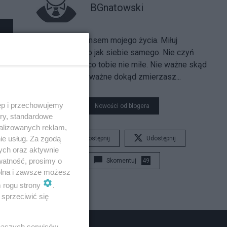
BGnatowski
Rodzina jest sensem mojego życia. Miłuj
bliźniego swego jak siebie samego. Nie czyń
bliźniemu tego co tobie nie miłe. Nie ważne skąd
przychodzisz - ważne dokąd zmierzasz...
ęp i przechowujemy
Nowości od blogera
ory, standardowe
alizowanych reklam,
ie usług. Za zgodą
Udostępnij
Udostępnij
ych oraz aktywnie
watność, prosimy o
Skomentuj
49
wolna i zawsze możesz
m rogu strony
.
sprzeciwić się
 naszych serwisów