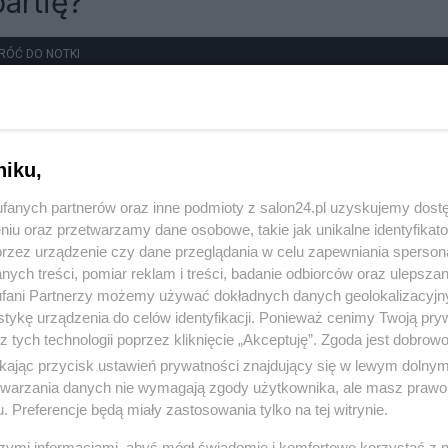
artię?
RÓĆ DO NOTKI
niku,
fanych partnerów oraz inne podmioty z salon24.pl uzyskujemy dost
niu oraz przetwarzamy dane osobowe, takie jak unikalne identyfikat
przez urządzenie czy dane przeglądania w celu zapewniania sperson
ych treści, pomiar reklam i treści, badanie odbiorców oraz ulepszan
fani Partnerzy możemy używać dokładnych danych geolokalizacyjn
tykę urządzenia do celów identyfikacji. Ponieważ cenimy Twoją pry
z tych technologii poprzez kliknięcie „Akceptuję”. Zgoda jest dobro
ikając przycisk ustawień prywatności znajdujący się w lewym dolny
etwarzania danych nie wymagają zgody użytkownika, ale masz prawo 
. Preferencje będą miały zastosowania tylko na tej witrynie.
szymi informacjami, abyś mógł świadomie i komfortowo korzystać z