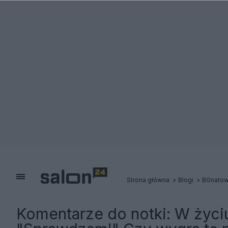
Strona główna
Blogi
BGnatow
Komentarze do notki:
W życi