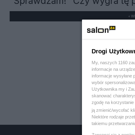
"Sprawdzam!" Czy wygra tę p
« W
Drogi Użytkow
My, naszych 1160 zau
informacje na urządze
informacje wysyłane 
wybór spersonalizowan
Użytkownika my i Zau
skanować charakterys
zgodę na korzystanie 
ją zmienić/wycofać kl
Niektóre rodzaje prz
takiemu przetwarzaniu
Zapoznaj się z poniż