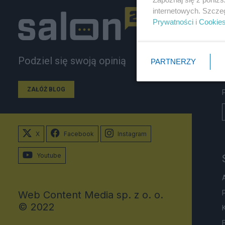
internetowych. Szcze
Prywatności
i
Cookie
Podziel się swoją opinią
PARTNERZY
ZAŁÓŻ BLOG
X
Facebook
Instagram
Youtube
Web Content Media sp. z o. o.
© 2022