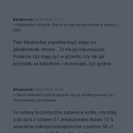
BGnatowski
29.09.2020, 13:52
w
Mosbacher o Polsce: Stoicie po złej stronie historii w sporze z
LGBT
Pani Mosbacher popełnia błąd stając po
jakiejkolwiek stronie... To nie jej rola pouczać
Polaków czy mają żyć w grzechu czy tak jak
przystało na katolików i chrześcijan, żyć godnie...
BGnatowski
14.05.2020, 15:49
w
Senat wykreślił część przepisów tarczy antykryzysowej 3.0 i
chce zawiesić janosikowe
Te ustawy to polityczna zabawa w kotka i myszkę....
a do dziś z ustawy 0.1 zrealizowano ledwo 10 %
wniosków mikroprzedsiębiorców o pomoc 5K zł