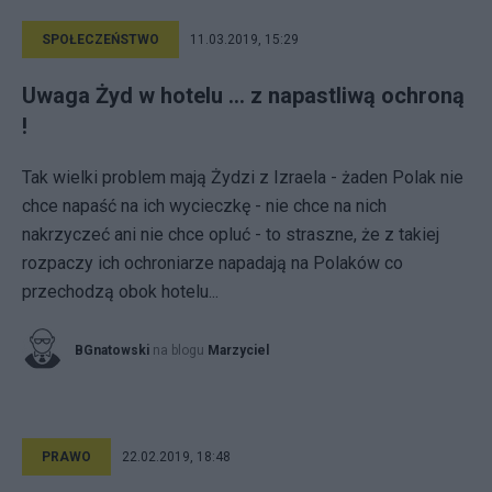
SPOŁECZEŃSTWO
11.03.2019, 15:29
Uwaga Żyd w hotelu ... z napastliwą ochroną
!
Tak wielki problem mają Żydzi z Izraela - żaden Polak nie
chce napaść na ich wycieczkę - nie chce na nich
nakrzyczeć ani nie chce opluć - to straszne, że z takiej
rozpaczy ich ochroniarze napadają na Polaków co
przechodzą obok hotelu...
BGnatowski
na blogu
Marzyciel
PRAWO
22.02.2019, 18:48