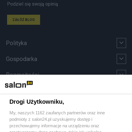
Podziel się swoją opinią
ZAŁÓŻ BLOG
Polityka
Gospodarka
Rozmaitości
Technologie
Drogi Użytkowniku,
Sport
My, naszych 1162 zaufanych partnerów oraz inne
podmioty z salon24.pl uzyskujemy dostęp i
Społeczeństwo
przechowujemy informacje na urządzeniu oraz
przetwarzamy dane osobowe, takie jak unikalne