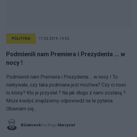
POLITYKA
17.02.2019, 19:53
Podmienili nam Premiera i Prezydenta ... w
nocy !
Podmienili nam Premiera i Prezydenta ... w nocy ! To
niebywałe, czy taka podmiana jest możliwa? Czy ci nowi
to klony? Kto je przysłał ? Na jak długo z nami zostaną ?
Może kiedyś znajdziemy odpowiedź na te pytania.
Obawiam się...
BGnatowski
na blogu
Marzyciel