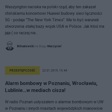
Waszyngton naciska na polski rząd, aby ten zakazał
chińskiemu koncernowi Huawei budowy sieci łączności
5G - podaje "The New York Times". Ma to być warunek
utworzenia stałej bazy wojsk USA w Polsce. Jak ktoś ma
jaja ( co raczej nie...
BGnatowski
na blogu
Marzyciel
PRZESTĘPCZOŚĆ
22.01.2019, 15:44
Alarm bombowy w Poznaniu, Wrocławiu,
Lublinie...w mediach cisza!
W radio Poznań usłyszałem o alarmie bombowym w UW
w Poznaniu i innych miastach wojewódzkich mianowicie