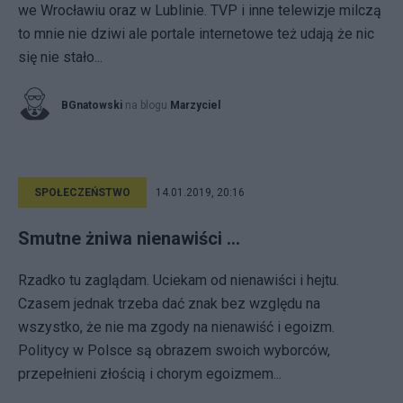
we Wrocławiu oraz w Lublinie. TVP i inne telewizje milczą
to mnie nie dziwi ale portale internetowe też udają że nic
się nie stało...
BGnatowski
na blogu
Marzyciel
SPOŁECZEŃSTWO
14.01.2019, 20:16
Smutne żniwa nienawiści ...
Rzadko tu zaglądam. Uciekam od nienawiści i hejtu.
Czasem jednak trzeba dać znak bez względu na
wszystko, że nie ma zgody na nienawiść i egoizm.
Politycy w Polsce są obrazem swoich wyborców,
przepełnieni złością i chorym egoizmem...