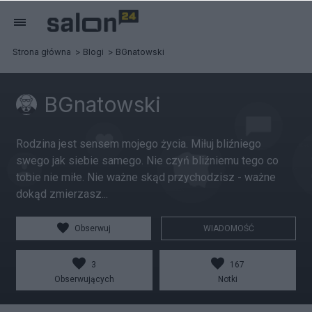
Strona główna
Blogi
BGnatowski
BGnatowski
Rodzina jest sensem mojego życia. Miłuj bliźniego
swego jak siebie samego. Nie czyń bliźniemu tego co
tobie nie miłe. Nie ważne skąd przychodzisz - ważne
dokąd zmierzasz...
Obserwuj
WIADOMOŚĆ
3
167
Obserwujących
Notki