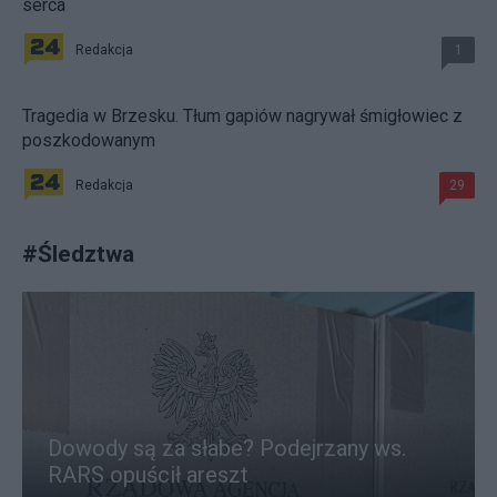
serca
Redakcja
1
Tragedia w Brzesku. Tłum gapiów nagrywał śmigłowiec z
poszkodowanym
Redakcja
29
#
Śledztwa
Dowody są za słabe? Podejrzany ws.
RARS opuścił areszt