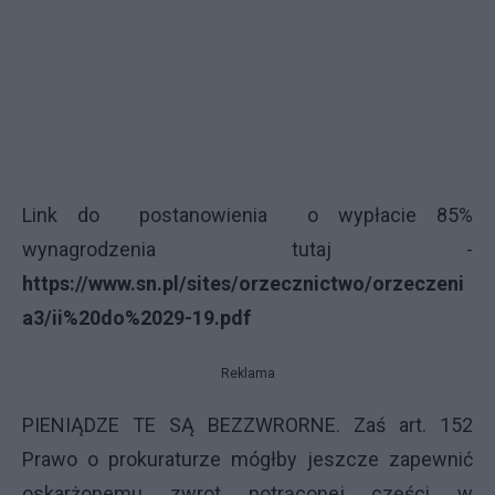
Link do postanowienia o wypłacie 85%
wynagrodzenia tutaj -
https://www.sn.pl/sites/orzecznictwo/orzeczeni
a3/ii%20do%2029-19.pdf
Reklama
PIENIĄDZE TE SĄ BEZZWRORNE. Zaś art. 152
Prawo o prokuraturze mógłby jeszcze zapewnić
oskarżonemu zwrot potrąconej części w