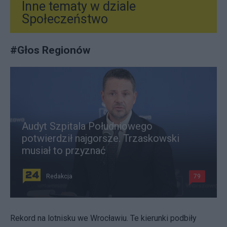
Inne tematy w dziale
Społeczeństwo
#
Głos Regionów
Audyt Szpitala Południowego
potwierdził najgorsze. Trzaskowski
musiał to przyznać
Redakcja
79
Rekord na lotnisku we Wrocławiu. Te kierunki podbiły