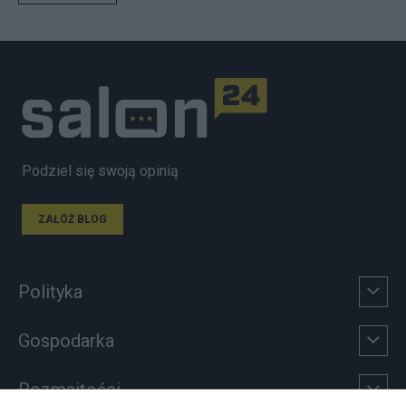
Podziel się swoją opinią
ZAŁÓŻ BLOG
Polityka
Gospodarka
Rozmaitości