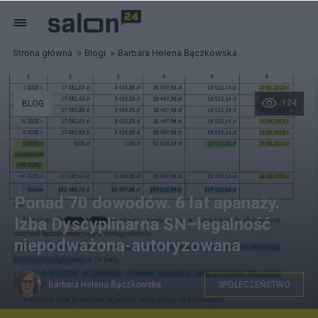
Strona główna
Blogi
Barbara Helena Bączkowska
124
BLOG
Ponad 70 dowodów. 6 lat apanaży.
Izba Dyscyplinarna SN–legalność
niepodważona-autoryzowana
Barbara Helena Bączkowska
SPOŁECZEŃSTWO