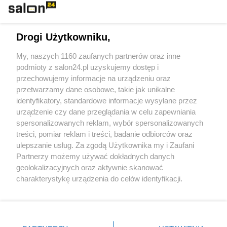
Technologie
Drogi Użytkowniku,
Sport
My, naszych 1160 zaufanych partnerów oraz inne
podmioty z salon24.pl uzyskujemy dostęp i
Społeczeństwo
przechowujemy informacje na urządzeniu oraz
przetwarzamy dane osobowe, takie jak unikalne
Kultura
identyfikatory, standardowe informacje wysyłane przez
urządzenie czy dane przeglądania w celu zapewniania
spersonalizowanych reklam, wybór spersonalizowanych
treści, pomiar reklam i treści, badanie odbiorców oraz
ulepszanie usług. Za zgodą Użytkownika my i Zaufani
X
Facebook
Instagram
Youtube
Partnerzy możemy używać dokładnych danych
geolokalizacyjnych oraz aktywnie skanować
charakterystykę urządzenia do celów identyfikacji.
Web Content Media sp. z o. o. © 2022
Ponieważ cenimy Twoją prywatność, prosimy o zgodę na
korzystanie z tych technologii poprzez kliknięcie
„Akceptuję”. Zgoda jest dobrowolna i zawsze możesz ją
Pomoc
O nas
Praca
Reklama
Kontakt
zmienić/wycofać klikając przycisk ustawień prywatności