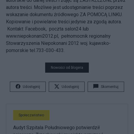
autorskie do danej treści i zdjęć są ZASTRZEŻONE przez
autora treści. Możliwe jest udostępnianie treści poprzez
wskazanie dokumentu źródłowego ZA POMOCĄ LINKU.
Kopiowanie i powielanie treści jedynie za zgodą autora.
Kontakt: Facebook, poczta salon24 lub
www.niepokonani2012.pl,
pełnomocnik regionalny
Stowarzyszenia Niepokonani 2012 woj. kujawsko-
pomorskie tel.733-030-433.
Nowości od blogera
Udostępnij
Udostępnij
Skomentuj
Społeczeństwo
Audyt Szpitala Południowego potwierdził