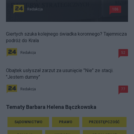
Redakcja
106
Giertych szuka kolejnego świadka koronnego? Tajemnicza
podróż do Krala
Redakcja
52
Obajtek usłyszał zarzut za usunięcie "Nie" ze stacji.
"Jestem dumny"
Redakcja
77
Tematy Barbara Helena Bączkowska
SĄDOWNICTWO
PRAWO
PRZESTĘPCZOŚĆ