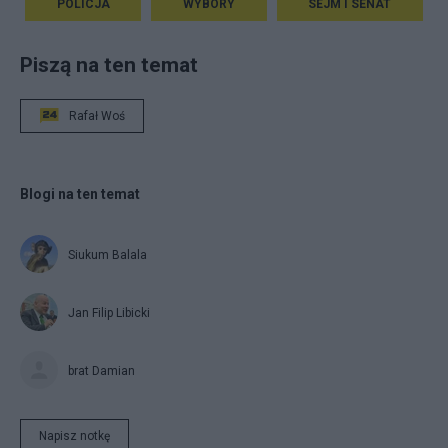
POLICJA
WYBORY
SEJM I SENAT
Piszą na ten temat
Rafał Woś
Blogi na ten temat
Siukum Balala
Jan Filip Libicki
brat Damian
Napisz notkę