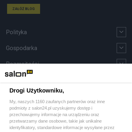
ZAŁÓŻ BLOG
Polityka
Gospodarka
Rozmaitości
Technologie
Drogi Użytkowniku,
Sport
My, naszych 1160 zaufanych partnerów oraz inne
podmioty z salon24.pl uzyskujemy dostęp i
Społeczeństwo
przechowujemy informacje na urządzeniu oraz
przetwarzamy dane osobowe, takie jak unikalne
Kultura
identyfikatory, standardowe informacje wysyłane przez