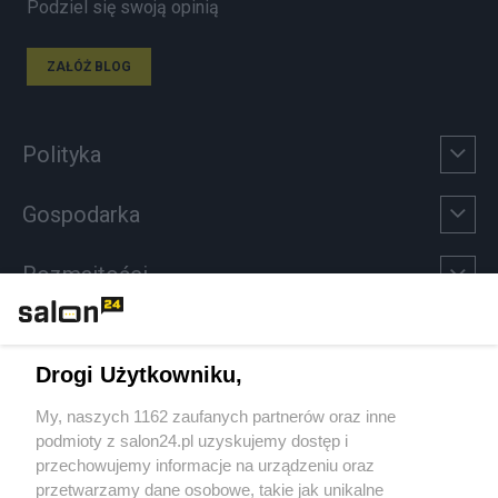
Podziel się swoją opinią
ZAŁÓŻ BLOG
Polityka
Gospodarka
Rozmaitości
Technologie
Drogi Użytkowniku,
Sport
My, naszych 1162 zaufanych partnerów oraz inne
podmioty z salon24.pl uzyskujemy dostęp i
Społeczeństwo
przechowujemy informacje na urządzeniu oraz
przetwarzamy dane osobowe, takie jak unikalne