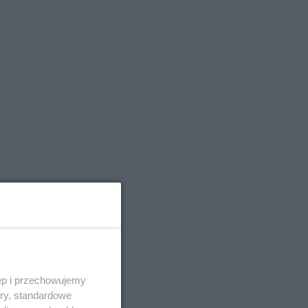
wie
y.
ęp i przechowujemy
ory, standardowe