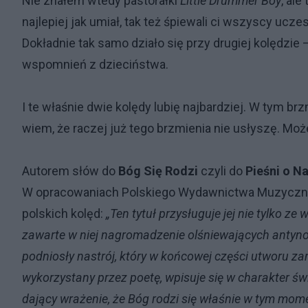
Nie znałem wtedy pastorałki
Little Drummer Boy
, ale
najlepiej jak umiał, tak też śpiewali ci wszyscy ucze
Dokładnie tak samo działo się przy drugiej kolędzie 
wspomnień z dzieciństwa.
I te właśnie dwie kolędy lubię najbardziej. W tym 
wiem, że raczej już tego brzmienia nie usłyszę. Moż
Autorem słów do
Bóg Się Rodzi
czyli do
Pieśni o N
W opracowaniach Polskiego Wydawnictwa Muzycz
polskich kolęd:
„Ten tytuł przysługuje jej nie tylko
zawarte w niej nagromadzenie olśniewających antynom
podniosły nastrój, który w końcowej części utworu za
wykorzystany przez poetę, wpisuje się w charakter św
dający wrażenie, że Bóg rodzi się właśnie w tym momenc