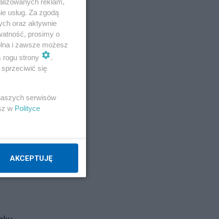
alizowanych reklam,
ie usług. Za zgodą
ych oraz aktywnie
watność, prosimy o
e.
wolna i zawsze możesz
m rogu strony
.
sprzeciwić się
 naszych serwisów
esz w
Polityce
AKCEPTUJĘ