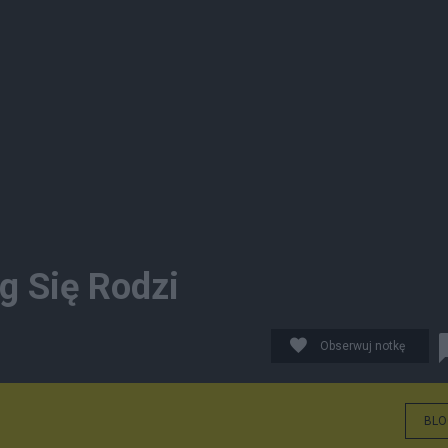
g Się Rodzi
Obserwuj notkę
BLO