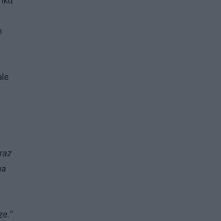
enku
h
ale
raz
na
ze.”