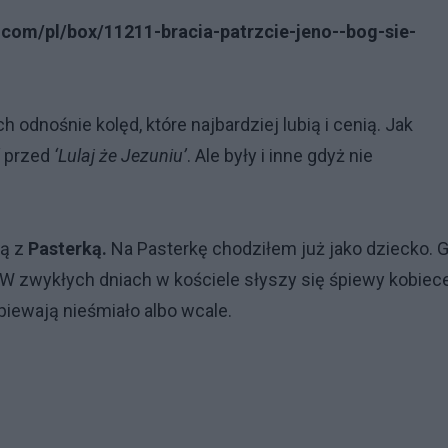
.com/pl/box/11211-bracia-patrzcie-jeno--bog-sie-
odnośnie kolęd, które najbardziej lubią i cenią. Jak
przed
‘Lulaj że Jezuniu’
. Ale były i inne gdyż nie
są z
Pasterką.
Na Pasterkę chodziłem już jako dziecko. 
. W zwykłych dniach w kościele słyszy się śpiewy kobiec
iewają nieśmiało albo wcale.