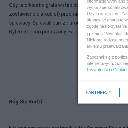
informacje wysyłane 
Gdy ta orkiestra grała wstęp do
Bóg Się Rodzi Moc 
wybór spersonalizowan
zostawiano dla kobiet) przemieniali się. Z moich sąs
Użytkownika my i Zau
skanować charakterys
śpiewacy. Śpiewali bardzo uroczyście i najpiękniej ja
zgodę na korzystanie 
Byłem mocno poruszony. Fale uczuć i wzruszeń lata
ją zmienić/wycofać kl
Niektóre rodzaje prz
takiemu przetwarzaniu
Zapoznaj się z poniż
internetowych. Szcze
Prywatności
i
Cookie
PARTNERZY
Bóg Się Rodzi