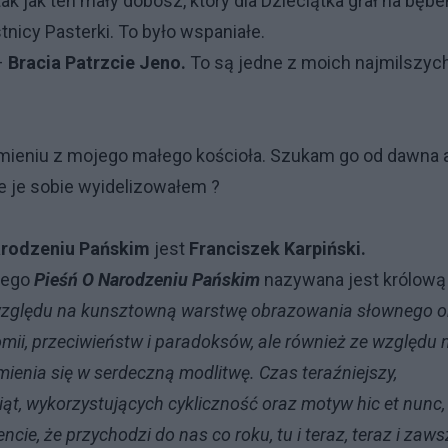
 tak jak ten mały dobosz, który dla Dzieciątka grał na bęb
stnicy Pasterki. To było wspaniałe.
–
Bracia Patrzcie Jeno.
To są jedne z moich najmilszyc
brzmieniu z mojego małego kościoła. Szukam go od dawna 
e je sobie wyidelizowałem ?
arodzeniu Pańskim
jest
Franciszek Karpiński.
nego
Pieśń O Narodzeniu Pańskim
nazywana jest królową
 ze względu na kunsztowną warstwę obrazowania słownego o
ii, przeciwieństw i paradoksów, ale również ze względu 
mienia się w serdeczną modlitwę. Czas teraźniejszy,
iąt, wykorzystujących cykliczność oraz motyw hic et nunc,
ie, że przychodzi do nas co roku, tu i teraz, teraz i zaws