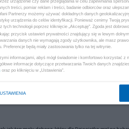
przez urządzenie czy dane przeglądania w celu zapewniania sperson
Truchleje
mężczyźni stojący z tyłu (miejsca siedzące
ych treści, pomiar reklam i treści, badanie odbiorców oraz ulepszan
iadów i innych bardziej lub mniej znajomych robili się
fani Partnerzy możemy używać dokładnych danych geolokalizacyjn
tykę urządzenia do celów identyfikacji. Ponieważ cenimy Twoją pry
k tylko potrafili. Widziałem to i słyszałem bardzo wyraźni
z tych technologii poprzez kliknięcie „Akceptuję”. Zgoda jest dobro
ły po mnie tam i z powrotem.
ikając przycisk ustawień prywatności znajdujący się w lewym dolny
etwarzania danych nie wymagają zgody użytkownika, ale masz prawo 
. Preferencje będą miały zastosowania tylko na tej witrynie.
szymi informacjami, abyś mógł świadomie i komfortowo korzystać z
gółowe informacje dotyczące przetwarzania Twoich danych znajdzi
s
oraz po kliknięciu w „Ustawienia”.
USTAWIENIA