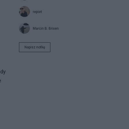
report
Marcin B. Brixen
Napisz notkę
Gdy
e