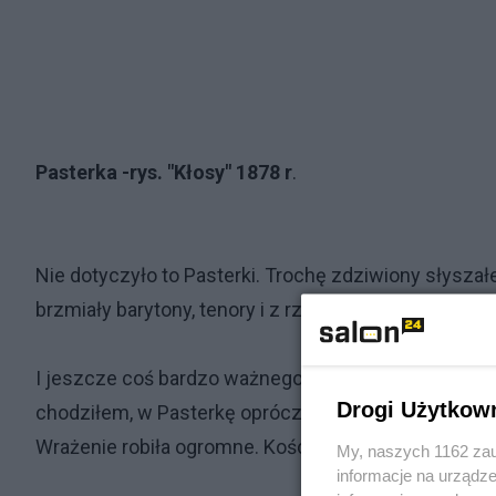
Pasterka -
rys. "Kłosy" 1878 r
.
Nie dotyczyło to Pasterki. Trochę zdziwiony słysz
brzmiały barytony, tenory i z rzadka basy. Nigdy nie
I jeszcze coś bardzo ważnego: byłem zachwycony
Drogi Użytkow
chodziłem, w Pasterkę oprócz organów, zawsze na chór
Wrażenie robiła ogromne. Kościół cały promieniał.
My, naszych 1162 zau
informacje na urządze