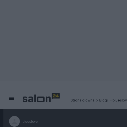
Strona główna
Blogi
blueslov
blueslover