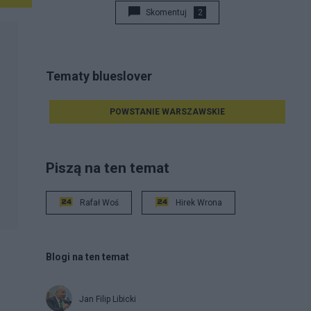
Skomentuj
2
Tematy blueslover
POWSTANIE WARSZAWSKIE
Piszą na ten temat
Rafał Woś
Hirek Wrona
Blogi na ten temat
Jan Filip Libicki