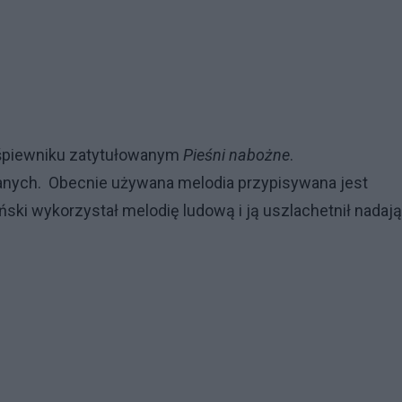
 śpiewniku zatytułowanym
Pieśni nabożne
.
ieznanych. Obecnie używana melodia przypisywana jest
ński wykorzystał melodię ludową i ją uszlachetnił nadaj