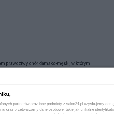
ałem prawdziwy chór damsko-męski, w którym
 było w kościele tak pięknych śpiewów jak w Pasterkę.
 tym
jak oni śpiewali.
W kościele, do którego w dziecińst
niku,
ze grała orkiestra dęta. Niewielka ale i kościół był mał
fanych partnerów oraz inne podmioty z salon24.pl uzyskujemy dost
niu oraz przetwarzamy dane osobowe, takie jak unikalne identyfikat