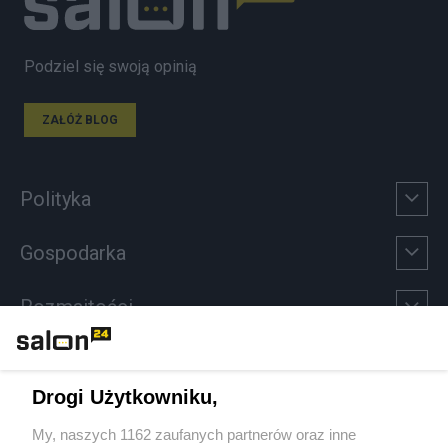
Podziel się swoją opinią
ZAŁÓŻ BLOG
Polityka
Gospodarka
Rozmaitości
Technologie
Drogi Użytkowniku,
Sport
My, naszych 1162 zaufanych partnerów oraz inne