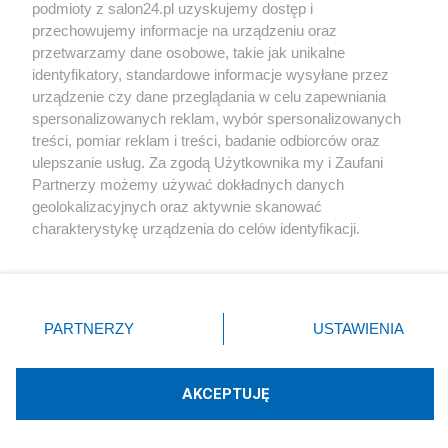
podmioty z salon24.pl uzyskujemy dostęp i
Społeczeństwo
przechowujemy informacje na urządzeniu oraz
przetwarzamy dane osobowe, takie jak unikalne
Kultura
identyfikatory, standardowe informacje wysyłane przez
urządzenie czy dane przeglądania w celu zapewniania
spersonalizowanych reklam, wybór spersonalizowanych
treści, pomiar reklam i treści, badanie odbiorców oraz
ulepszanie usług. Za zgodą Użytkownika my i Zaufani
X
Facebook
Instagram
Youtube
Partnerzy możemy używać dokładnych danych
geolokalizacyjnych oraz aktywnie skanować
charakterystykę urządzenia do celów identyfikacji.
Web Content Media sp. z o. o. © 2022
Ponieważ cenimy Twoją prywatność, prosimy o zgodę na
korzystanie z tych technologii poprzez kliknięcie
„Akceptuję”. Zgoda jest dobrowolna i zawsze możesz ją
Pomoc
O nas
Praca
Reklama
Kontakt
zmienić/wycofać klikając przycisk ustawień prywatności
PARTNERZY
USTAWIENIA
znajdujący się w lewym dolnym rogu strony
. Niektóre
rodzaje przetwarzania danych nie wymagają zgody
użytkownika, ale masz prawo sprzeciwić się takiemu
AKCEPTUJĘ
przetwarzaniu. Preferencje będą miały zastosowania tylko
Technologię dostarcza:
W3media.pl
na tej witrynie.