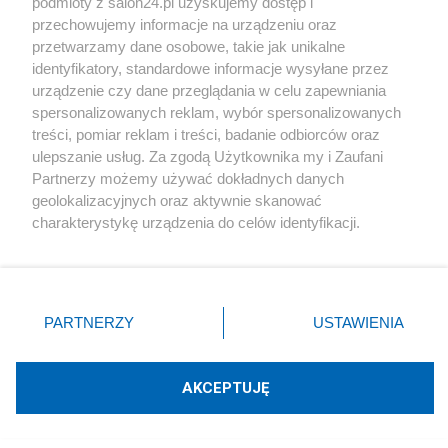
podmioty z salon24.pl uzyskujemy dostęp i
otrzymanych przez Grupę Azoty w Tarnowie
przechowujemy informacje na urządzeniu oraz
przetwarzamy dane osobowe, takie jak unikalne
wyniosła 2.134.041 tysięcy zł.
identyfikatory, standardowe informacje wysyłane przez
urządzenie czy dane przeglądania w celu zapewniania
spersonalizowanych reklam, wybór spersonalizowanych
Tymczasem dywidendy wypłacone przez ZA
treści, pomiar reklam i treści, badanie odbiorców oraz
Puławy SA do Grupy Azoty w Tarnowie w okresie
ulepszanie usług. Za zgodą Użytkownika my i Zaufani
Partnerzy możemy używać dokładnych danych
2011-2022 wyniosły łącznie 1.315.494 tys. Zł czyli
geolokalizacyjnych oraz aktywnie skanować
61,6% ogólnej kwoty dywidendy pobranej od spółek
charakterystykę urządzenia do celów identyfikacji.
zależnych.
Ponieważ cenimy Twoją prywatność, prosimy o zgodę na
korzystanie z tych technologii poprzez kliknięcie
„Akceptuję”. Zgoda jest dobrowolna i zawsze możesz ją
W samym roku 2022 dywidendy pobrane przez
zmienić/wycofać klikając przycisk ustawień prywatności
PARTNERZY
USTAWIENIA
Grupę Azoty wyniosła 340.542 tys. zł.
znajdujący się w lewym dolnym rogu strony
. Niektóre
rodzaje przetwarzania danych nie wymagają zgody
użytkownika, ale masz prawo sprzeciwić się takiemu
AKCEPTUJĘ
przetwarzaniu. Preferencje będą miały zastosowania tylko
na tej witrynie.