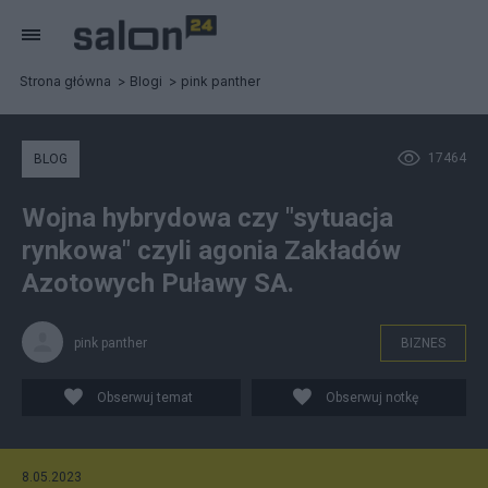
Strona główna
Blogi
pink panther
17464
BLOG
Wojna hybrydowa czy "sytuacja
rynkowa" czyli agonia Zakładów
Azotowych Puławy SA.
pink panther
BIZNES
Obserwuj temat
Obserwuj notkę
8.05.2023