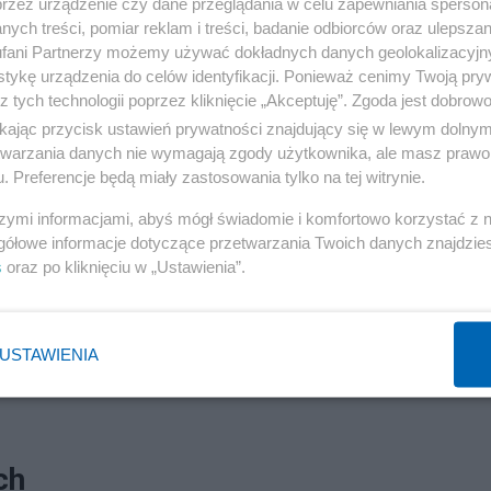
przez urządzenie czy dane przeglądania w celu zapewniania sperson
ych treści, pomiar reklam i treści, badanie odbiorców oraz ulepszan
fani Partnerzy możemy używać dokładnych danych geolokalizacyjn
tykę urządzenia do celów identyfikacji. Ponieważ cenimy Twoją pry
z tych technologii poprzez kliknięcie „Akceptuję”. Zgoda jest dobro
ikając przycisk ustawień prywatności znajdujący się w lewym dolny
etwarzania danych nie wymagają zgody użytkownika, ale masz prawo 
. Preferencje będą miały zastosowania tylko na tej witrynie.
szymi informacjami, abyś mógł świadomie i komfortowo korzystać z
gółowe informacje dotyczące przetwarzania Twoich danych znajdzi
s
oraz po kliknięciu w „Ustawienia”.
USTAWIENIA
ch