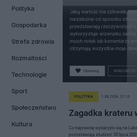
Polityka
Jaką wartość ma człowiek, któr
niezależnie od sposobu ich pows
Gospodarka
przedstawiają rzeczywistych o
wykorzystuje wizerunku żadnej 
Strefa zdrowia
moich notek lub komentarzy pr
otrzymają wszystkie moje dan
Rozmaitości
Obserwuj
WIADOMOŚĆ
Technologie
Sport
POLITYKA
1.08.2026, 21:10
Społeczeństwo
Zagadka krateru 
Kultura
Co naprawdę wydarzyło się na Lubel
pozostawiają złudzeń: 30 lipca 202