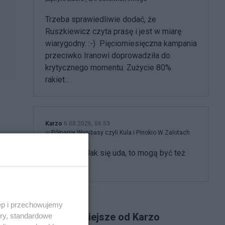
Trzeba sprawiedliwie dodać, że
Ruszkiewicz czyta prasę i jest w miarę
wiarygodny. :-) Pięciomiesięczna kampania
przeciwko Iranowi doprowadziła do
krytycznego momentu. Zużycie 80%
rakiet...
Karzo
6.08.2026, 06:53
w
Półnagie Wygibasy czyli Kula i Pinokio W Zalotach
@ŻYWIOŁ Jak się uda, to mogą być też
uda. :-))))
ęp i przechowujemy
Najpopularniejsze od Karzo
ory, standardowe