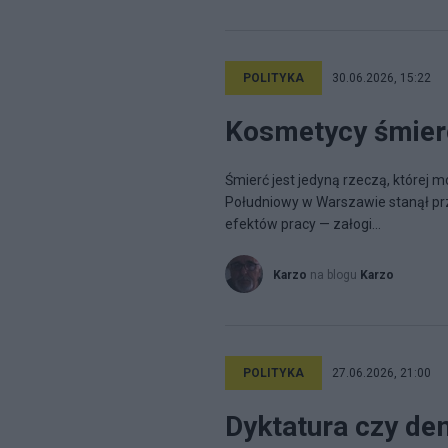
POLITYKA
30.06.2026, 15:22
Kosmetycy śmier
Śmierć jest jedyną rzeczą, której 
Południowy w Warszawie stanął pr
efektów pracy — załogi...
Karzo
na blogu
Karzo
POLITYKA
27.06.2026, 21:00
Dyktatura czy de