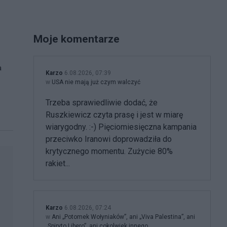
Moje komentarze
a
Karzo
6.08.2026, 07:39
w
USA nie mają już czym walczyć
Trzeba sprawiedliwie dodać, że
Ruszkiewicz czyta prasę i jest w miarę
wiarygodny. :-) Pięciomiesięczna kampania
przeciwko Iranowi doprowadziła do
krytycznego momentu. Zużycie 80%
rakiet...
Karzo
6.08.2026, 07:24
w
Ani „Potomek Wołyniaków”, ani „Viva Palestina”, ani
„Spiryto Libero”, ani cokolwiek innego