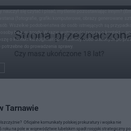
y nauczył się czytać i pisać, myślenie pozostawiając innym? (Er
tania (fotografie, grafiki komputerowe, obrazy generowane sztuc
sób. Wszelkie podobieństwa do osób istniejących są przypadko
osoby bez jej zgody. W razie wątpliwości proszę o kontakt – sp
oszę o kontakt karzo@mail.de Prawnicy osób urażonych po prze
e potrzebne do prowadzenia sprawy.
w Tarnawie
szczyźnie? Oficjalne komunikaty polskiej prokuratury i wojska nie
6 roku na pole w województwie lubelskim spadł rosyjski strategiczny po