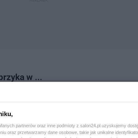
rzyka w ...
any, ponieważ pracował jako koordynator i miał prawo zajmować to
 akceptować wysokość swojego wynagrodzenia. Teoretycznie
 ok....
niku,
fanych partnerów oraz inne podmioty z salon24.pl uzyskujemy dost
niu oraz przetwarzamy dane osobowe, takie jak unikalne identyfikat