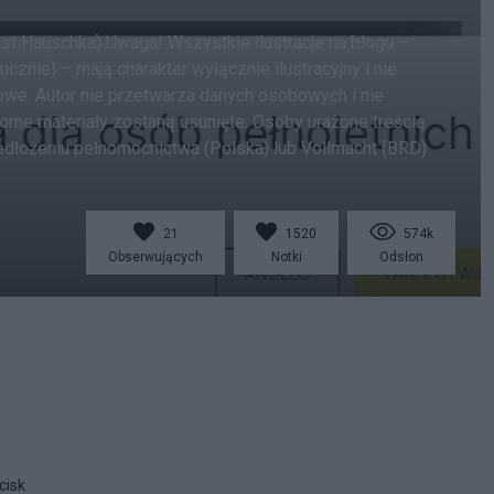
nst Hauschka) Uwaga! Wszystkie ilustracje na blogu –
znie) – mają charakter wyłącznie ilustracyjny i nie
we. Autor nie przetwarza danych osobowych i nie
orne materiały zostaną usunięte. Osoby urażone treścią
dłożeniu pełnomocnictwa (Polska) lub Vollmacht (BRD)
21
1520
574k
Obserwujących
Notki
Odsłon
cisk