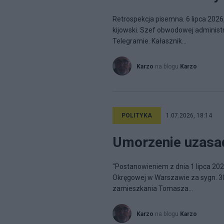
Retrospekcja pisemna. 6 lipca 2026
kijowski. Szef obwodowej administ
Telegramie. Kałasznik...
Karzo
na blogu
Karzo
POLITYKA
1.07.2026, 18:14
Umorzenie uzasa
"Postanowieniem z dnia 1 lipca 20
Okręgowej w Warszawie za sygn. 30
zamieszkania Tomasza...
Karzo
na blogu
Karzo