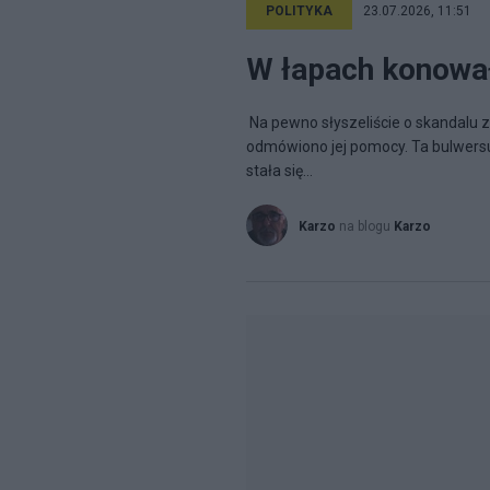
POLITYKA
23.07.2026, 11:51
W łapach konowa
Na pewno słyszeliście o skandalu zw
odmówiono jej pomocy. Ta bulwersu
stała się...
Karzo
na blogu
Karzo