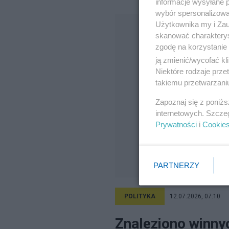
informacje wysyłane 
wybór spersonalizowan
Użytkownika my i Zau
skanować charakterys
zgodę na korzystanie 
ją zmienić/wycofać kl
Niektóre rodzaje prz
takiemu przetwarzaniu
Zapoznaj się z poniż
internetowych. Szcze
Prywatności
i
Cookie
PARTNERZY
POLITYKA
12.07.2026, 07:10
Znaleziono winny