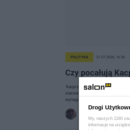
POLITYKA
21.07.2026, 16:56
Czy pocałują Kacp
Kacprzyk nie musi być przesłuchiw
stanowisko, a nawet samodzielnie
wynagrodzenie koordynatora wynosi
Drogi Użytkow
Karzo
na blogu
Karzo
My, naszych 1160 zau
informacje na urządze