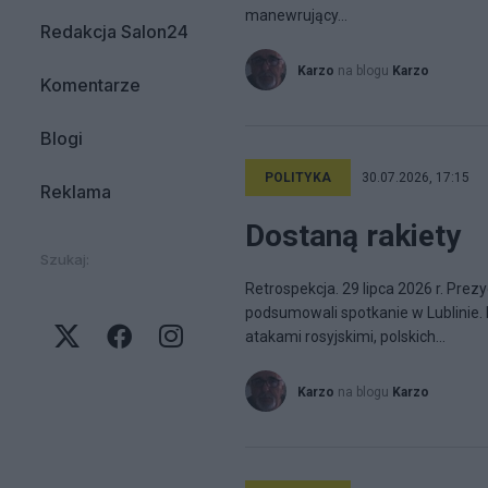
manewrujący...
Redakcja Salon24
Karzo
na blogu
Karzo
Komentarze
Blogi
POLITYKA
30.07.2026, 17:15
Reklama
Dostaną rakiety
Szukaj:
Retrospekcja. 29 lipca 2026 r. Pre
podsumowali spotkanie w Lublinie. 
atakami rosyjskimi, polskich...
Karzo
na blogu
Karzo