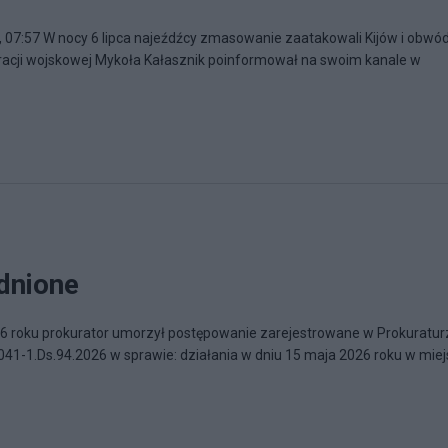
, 07:57 W nocy 6 lipca najeźdźcy zmasowanie zaatakowali Kijów i obwó
racji wojskowej Mykoła Kałasznik poinformował na swoim kanale w
dnione
26 roku prokurator umorzył postępowanie zarejestrowane w Prokuratur
41-1.Ds.94.2026 w sprawie: działania w dniu 15 maja 2026 roku w mie