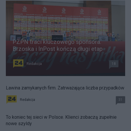
PZPN traci kluczowego sponsora.
Brzoska i InPost kończą długi etap
Redakcja
18
Lawina zamykanych firm. Zatrważająca liczba przypadków
Redakcja
31
To koniec tej sieci w Polsce. Klienci zobaczą zupełnie
nowe szyldy