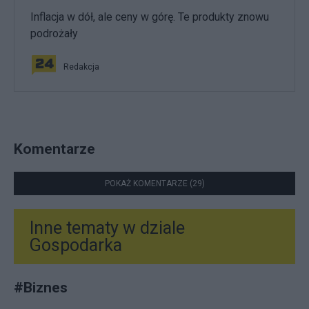
Inflacja w dół, ale ceny w górę. Te produkty znowu
podrożały
Redakcja
Komentarze
POKAŻ KOMENTARZE (29)
Inne tematy w dziale
Gospodarka
#
Biznes