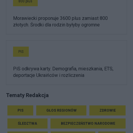
800 plus
Morawiecki proponuje 3600 plus zamiast 800
złotych. Środki dla rodzin byłyby ogromne
PiS
PiS odkrywa karty. Demografia, mieszkania, ETS,
deportacje Ukraińców i rozliczenia
Tematy Redakcja
PIS
GŁOS REGIONÓW
ZDROWIE
ŚLEDZTWA
BEZPIECZEŃSTWO NARODOWE