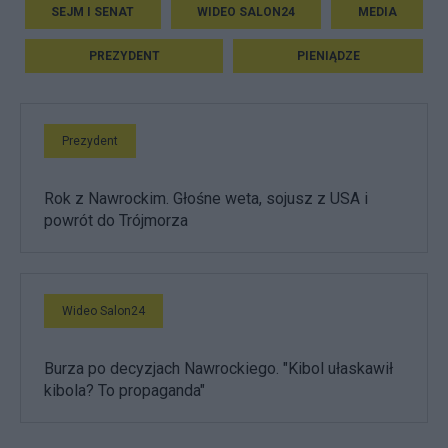
SEJM I SENAT
WIDEO SALON24
MEDIA
PREZYDENT
PIENIĄDZE
Prezydent
Rok z Nawrockim. Głośne weta, sojusz z USA i
powrót do Trójmorza
Wideo Salon24
Burza po decyzjach Nawrockiego. "Kibol ułaskawił
kibola? To propaganda"