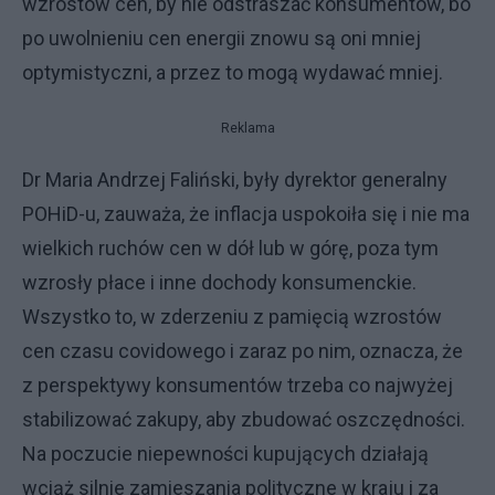
wzrostów cen, by nie odstraszać konsumentów, bo
po uwolnieniu cen energii znowu są oni mniej
optymistyczni, a przez to mogą wydawać mniej.
Reklama
Dr Maria Andrzej Faliński, były dyrektor generalny
POHiD-u, zauważa, że inflacja uspokoiła się i nie ma
wielkich ruchów cen w dół lub w górę, poza tym
wzrosły płace i inne dochody konsumenckie.
Wszystko to, w zderzeniu z pamięcią wzrostów
cen czasu covidowego i zaraz po nim, oznacza, że
z perspektywy konsumentów trzeba co najwyżej
stabilizować zakupy, aby zbudować oszczędności.
Na poczucie niepewności kupujących działają
wciąż silnie zamieszania polityczne w kraju i za