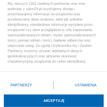
My, naszych 1162 zaufanych partnerów oraz inne
podmioty z salon24.pl uzyskujemy dostęp i
Społeczeństwo
przechowujemy informacje na urządzeniu oraz
przetwarzamy dane osobowe, takie jak unikalne
Kultura
identyfikatory, standardowe informacje wysyłane przez
urządzenie czy dane przeglądania w celu zapewniania
spersonalizowanych reklam, wybór spersonalizowanych
treści, pomiar reklam i treści, badanie odbiorców oraz
ulepszanie usług. Za zgodą Użytkownika my i Zaufani
X
Facebook
Instagram
Youtube
Partnerzy możemy używać dokładnych danych
geolokalizacyjnych oraz aktywnie skanować
charakterystykę urządzenia do celów identyfikacji.
Web Content Media sp. z o. o. © 2022
Ponieważ cenimy Twoją prywatność, prosimy o zgodę na
korzystanie z tych technologii poprzez kliknięcie
„Akceptuję”. Zgoda jest dobrowolna i zawsze możesz ją
Pomoc
O nas
Praca
Reklama
Kontakt
zmienić/wycofać klikając przycisk ustawień prywatności
PARTNERZY
USTAWIENIA
znajdujący się w lewym dolnym rogu strony
. Niektóre
rodzaje przetwarzania danych nie wymagają zgody
użytkownika, ale masz prawo sprzeciwić się takiemu
AKCEPTUJĘ
przetwarzaniu. Preferencje będą miały zastosowania tylko