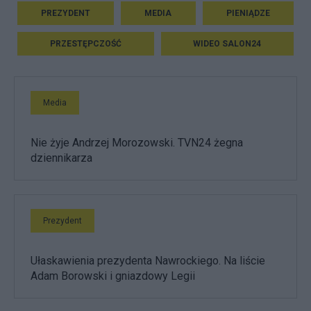
PREZYDENT
MEDIA
PIENIĄDZE
PRZESTĘPCZOŚĆ
WIDEO SALON24
Media
Nie żyje Andrzej Morozowski. TVN24 żegna
dziennikarza
Prezydent
Ułaskawienia prezydenta Nawrockiego. Na liście
Adam Borowski i gniazdowy Legii