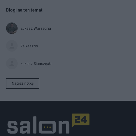
Blogi na ten temat
Łukasz Warzecha
kelkeszos
Łukasz Sianożęcki
Napisz notkę