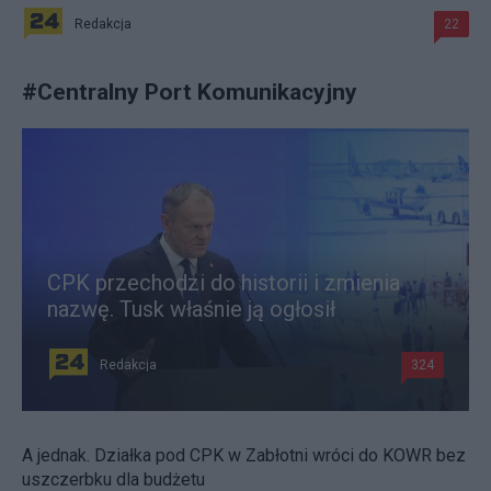
Redakcja
22
#
Centralny Port Komunikacyjny
CPK przechodzi do historii i zmienia
nazwę. Tusk właśnie ją ogłosił
Redakcja
324
A jednak. Działka pod CPK w Zabłotni wróci do KOWR bez
uszczerbku dla budżetu