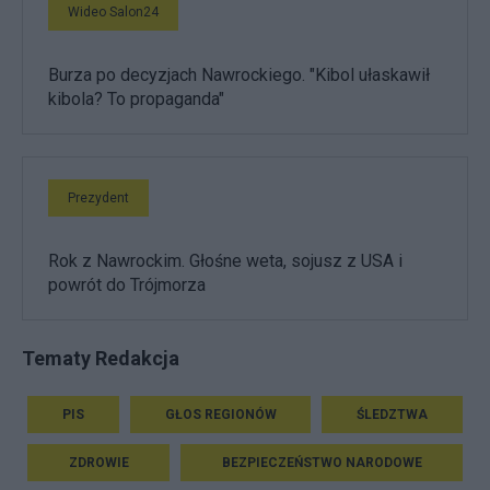
Wideo Salon24
Burza po decyzjach Nawrockiego. "Kibol ułaskawił
kibola? To propaganda"
Prezydent
Rok z Nawrockim. Głośne weta, sojusz z USA i
powrót do Trójmorza
Tematy Redakcja
PIS
GŁOS REGIONÓW
ŚLEDZTWA
ZDROWIE
BEZPIECZEŃSTWO NARODOWE