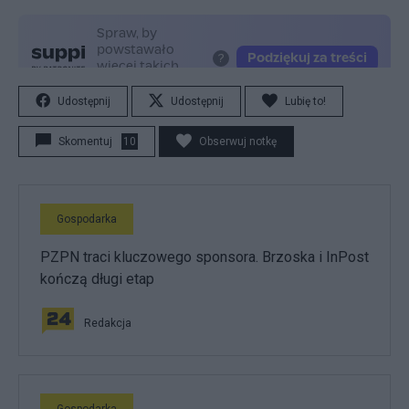
Udostępnij
Udostępnij
Lubię to!
Skomentuj
10
Obserwuj notkę
Gospodarka
PZPN traci kluczowego sponsora. Brzoska i InPost
kończą długi etap
Redakcja