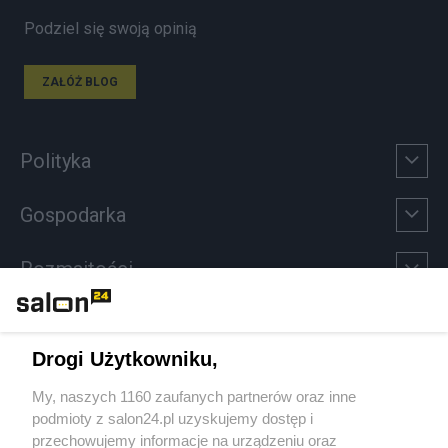
Podziel się swoją opinią
ZAŁÓŻ BLOG
Polityka
Gospodarka
Rozmaitości
Technologie
Drogi Użytkowniku,
Sport
My, naszych 1160 zaufanych partnerów oraz inne
podmioty z salon24.pl uzyskujemy dostęp i
Społeczeństwo
przechowujemy informacje na urządzeniu oraz