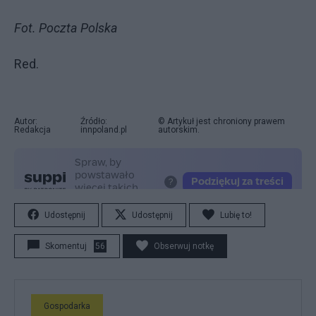
Fot. Poczta Polska
Red.
Autor:
Źródło:
© Artykuł jest chroniony prawem
Redakcja
innpoland.pl
autorskim.
Udostępnij
Udostępnij
Lubię to!
Skomentuj
56
Obserwuj notkę
Gospodarka