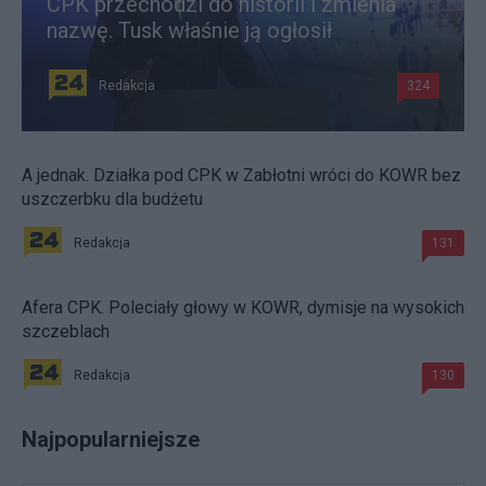
CPK przechodzi do historii i zmienia
nazwę. Tusk właśnie ją ogłosił
Redakcja
324
A jednak. Działka pod CPK w Zabłotni wróci do KOWR bez
uszczerbku dla budżetu
Redakcja
131
Afera CPK. Poleciały głowy w KOWR, dymisje na wysokich
szczeblach
Redakcja
130
Najpopularniejsze