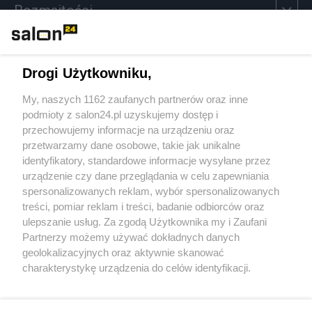
Rozmaitości
Technologie
Drogi Użytkowniku,
Sport
My, naszych 1162 zaufanych partnerów oraz inne
podmioty z salon24.pl uzyskujemy dostęp i
Społeczeństwo
przechowujemy informacje na urządzeniu oraz
przetwarzamy dane osobowe, takie jak unikalne
Kultura
identyfikatory, standardowe informacje wysyłane przez
urządzenie czy dane przeglądania w celu zapewniania
spersonalizowanych reklam, wybór spersonalizowanych
treści, pomiar reklam i treści, badanie odbiorców oraz
ulepszanie usług. Za zgodą Użytkownika my i Zaufani
X
Facebook
Instagram
Youtube
Partnerzy możemy używać dokładnych danych
geolokalizacyjnych oraz aktywnie skanować
charakterystykę urządzenia do celów identyfikacji.
Web Content Media sp. z o. o. © 2022
Ponieważ cenimy Twoją prywatność, prosimy o zgodę na
korzystanie z tych technologii poprzez kliknięcie