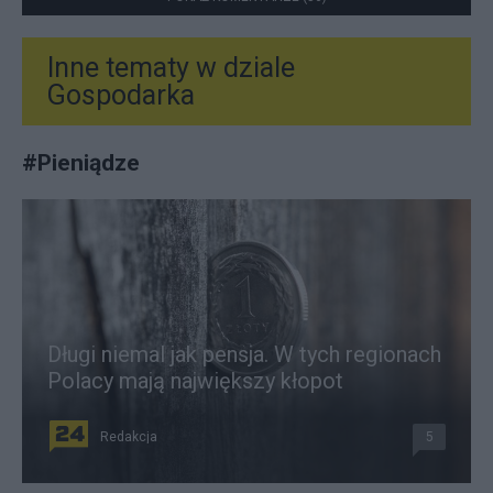
Inne tematy w dziale
Gospodarka
#
Pieniądze
Długi niemal jak pensja. W tych regionach
Polacy mają największy kłopot
Redakcja
5