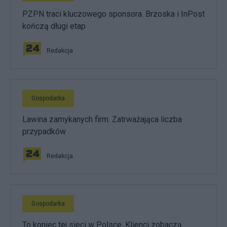
PZPN traci kluczowego sponsora. Brzoska i InPost
kończą długi etap
Redakcja
Gospodarka
Lawina zamykanych firm. Zatrważająca liczba
przypadków
Redakcja
Gospodarka
To koniec tej sieci w Polsce. Klienci zobaczą