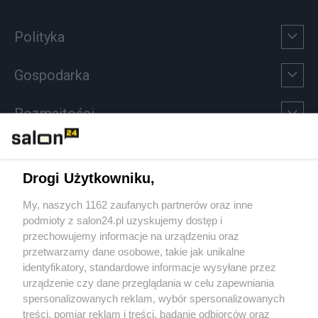
Polityka
Gospodarka
Rozmaitości
Technologie
Drogi Użytkowniku,
Sport
My, naszych 1162 zaufanych partnerów oraz inne
podmioty z salon24.pl uzyskujemy dostęp i
Społeczeństwo
przechowujemy informacje na urządzeniu oraz
przetwarzamy dane osobowe, takie jak unikalne
Kultura
identyfikatory, standardowe informacje wysyłane przez
urządzenie czy dane przeglądania w celu zapewniania
spersonalizowanych reklam, wybór spersonalizowanych
treści, pomiar reklam i treści, badanie odbiorców oraz