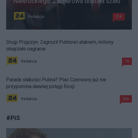
Nawrockiego. Zacharowa dostała szału
Redakcja
218
Drugi Prigożyn. Zagroził Putinowi atakiem, miliony
obejrzało nagranie
Redakcja
78
Parada słabości Putina? Plac Czerwony już nie
przypomina dawnej potęgi Rosji
Redakcja
206
#
PiS