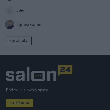
catrw
Zbigniew Kuźmiuk
Napisz notkę
Podziel się swoją opinią
ZAŁÓŻ BLOG