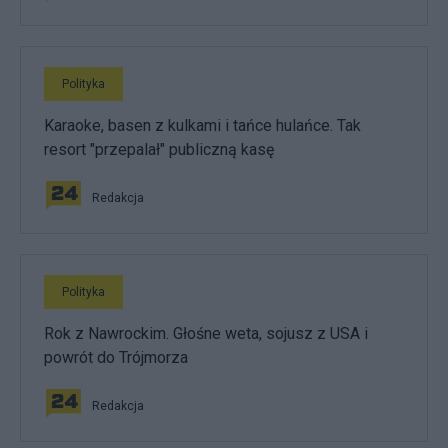
Polityka
Karaoke, basen z kulkami i tańce hulańce. Tak
resort "przepalał" publiczną kasę
Redakcja
Polityka
Rok z Nawrockim. Głośne weta, sojusz z USA i
powrót do Trójmorza
Redakcja