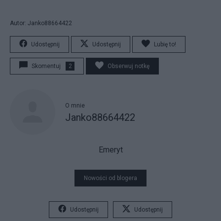
Autor: Janko88664422
Udostępnij
Udostępnij
Lubię to!
Skomentuj
2
Obserwuj notkę
O mnie
Janko88664422
Emeryt
Nowości od blogera
Udostępnij
Udostępnij