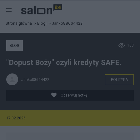
Strona główna
Blogi
Janko88664422
163
BLOG
"Dopust Boży" czyli kredyty SAFE.
Janko88664422
POLITYKA
Obserwuj notkę
17.02.2026