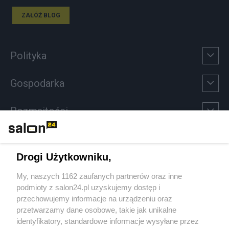
ZAŁÓŻ BLOG
Polityka
Gospodarka
Rozmaitości
Technologie
Drogi Użytkowniku,
Sport
My, naszych 1162 zaufanych partnerów oraz inne
podmioty z salon24.pl uzyskujemy dostęp i
Społeczeństwo
przechowujemy informacje na urządzeniu oraz
przetwarzamy dane osobowe, takie jak unikalne
Kultura
identyfikatory, standardowe informacje wysyłane przez