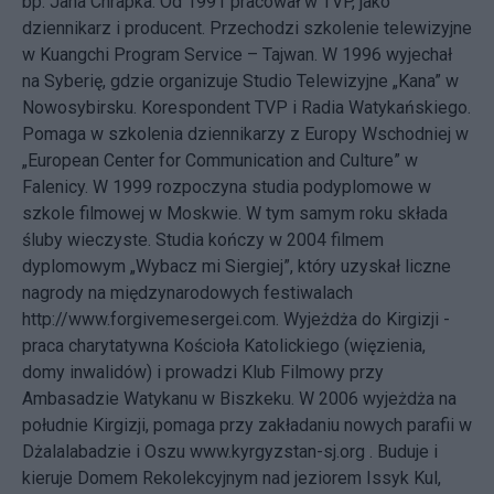
bp. Jana Chrapka. Od 1991 pracował w TVP, jako
dziennikarz i producent. Przechodzi szkolenie telewizyjne
w Kuangchi Program Service – Tajwan. W 1996 wyjechał
na Syberię, gdzie organizuje Studio Telewizyjne „Kana” w
Nowosybirsku. Korespondent TVP i Radia Watykańskiego.
Pomaga w szkolenia dziennikarzy z Europy Wschodniej w
„European Center for Communication and Culture” w
Falenicy. W 1999 rozpoczyna studia podyplomowe w
szkole filmowej w Moskwie. W tym samym roku składa
śluby wieczyste. Studia kończy w 2004 filmem
dyplomowym „Wybacz mi Siergiej”, który uzyskał liczne
nagrody na międzynarodowych festiwalach
http://www.forgivemesergei.com. Wyjeżdża do Kirgizji -
praca charytatywna Kościoła Katolickiego (więzienia,
domy inwalidów) i prowadzi Klub Filmowy przy
Ambasadzie Watykanu w Biszkeku. W 2006 wyjeżdża na
południe Kirgizji, pomaga przy zakładaniu nowych parafii w
Dżalalabadzie i Oszu www.kyrgyzstan-sj.org . Buduje i
kieruje Domem Rekolekcyjnym nad jeziorem Issyk Kul,