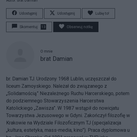
Autor: brat Damian
Udostępnij
Udostępnij
Lubię to!
Skomentuj
13
Obserwuj notkę
O mnie
brat Damian
br. Damian TJ. Urodzony 1968 Lublin, uczęszczał do
liceum Zamoyskiego. Należał do związanego z
„Solidarnością” Niezależnego Ruchu Harcerskiego, potem
do podziemnego Stowarzyszenia Harcerstwa
Katolickiego „Zawisza”. W 1987 wstąpił do nowicjatu
Towarzystwa Jezusowego w Gdyni. Zakończył filozofię w
Krakowie na Wydziale Filozoficznym TJ (specjalizacja
„kultura, estetyka, mass-media, kino”). Praca dyplomowa u