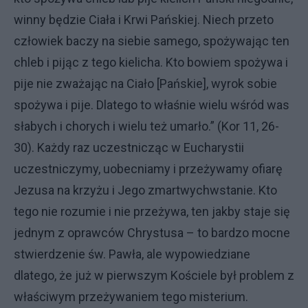
winny będzie Ciała i Krwi Pańskiej. Niech przeto
człowiek baczy na siebie samego, spożywając ten
chleb i pijąc z tego kielicha. Kto bowiem spożywa i
pije nie zważając na Ciało [Pańskie], wyrok sobie
spożywa i pije. Dlatego to właśnie wielu wśród was
słabych i chorych i wielu też umarło.” (Kor 11, 26-
30). Każdy raz uczestnicząc w Eucharystii
uczestniczymy, uobecniamy i przeżywamy ofiarę
Jezusa na krzyżu i Jego zmartwychwstanie. Kto
tego nie rozumie i nie przeżywa, ten jakby staje się
jednym z oprawców Chrystusa – to bardzo mocne
stwierdzenie św. Pawła, ale wypowiedziane
dlatego, że już w pierwszym Kościele był problem z
właściwym przeżywaniem tego misterium.