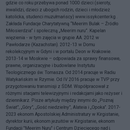
gdzie co roku przebywa ponad 1000 dzieci (sieroty,
inwalidzi, dzieci z ubogich rodzin, dzieci i młodzież
katolicka, studenci muzułmańscy) www.issykcenter.kg .
Zakłada Fundacje Charytatywną “Meerim Bulak – Źródło
Miłosierdzia” i społeczną „Meerim nuru”. Kapelan
więzienia - w tym zajęcia w grupie AA. 2012 w
Pawłodarze (Kazachstan). 2012-13 w Domu
rekolekcyjnym w Gdyni i w portalu Deon w Krakowie.
2013-14 w Moskwie – odpowiada za sprawy finansowe,
prawne, organizacyjne i budowlane Instytutu
Teologicznego św. Tomasza. Od 2014 pracuje w Radiu
Watykańskim w Rzymie. Od IV 2016 pracuje w TVP przy
przygotowaniu transmisji z ŚDM. Współpracował z
różnymi stacjami telewizyjnymi i redakcjami jako reżyser i
dziennikarz. Pisze artykuły między innymi do „Poznaj
Świat”, „Góry”, „Gość niedzielny”, Alateia i „Opoka”. 2017-
2023 ekonom Apostolskiej Administratury w Kirgistanie,
dyrektor kurii, ekonom jezuitów w Kirgistanie, ekonom
Fundacji "Meerim Nuru" i Centrum Dziecięcego nad j.