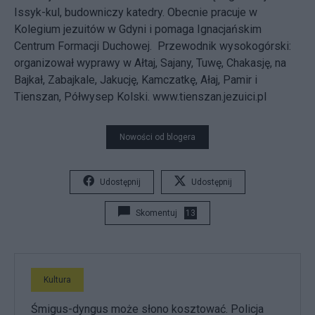
Issyk-kul, budowniczy katedry. Obecnie pracuje w
Kolegium jezuitów w Gdyni i pomaga Ignacjańskim
Centrum Formacji Duchowej. Przewodnik wysokogórski:
organizował wyprawy w Ałtaj, Sajany, Tuwę, Chakasję, na
Bajkał, Zabajkale, Jakucję, Kamczatkę, Ałaj, Pamir i
Tienszan, Półwysep Kolski. www.tienszan.jezuici.pl
Nowości od blogera
Udostępnij
Udostępnij
Skomentuj
13
Kultura
Śmigus-dyngus może słono kosztować. Policja