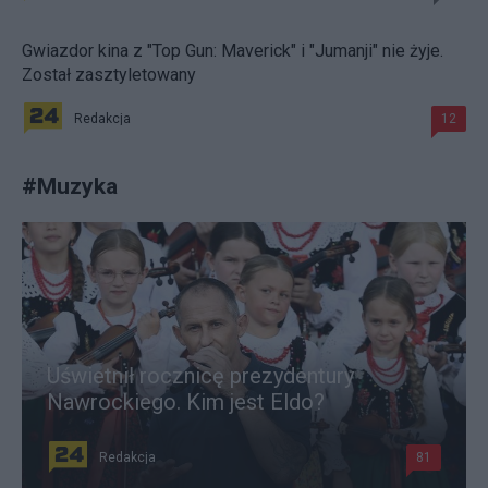
Gwiazdor kina z "Top Gun: Maverick" i "Jumanji" nie żyje.
Został zasztyletowany
Redakcja
12
#
Muzyka
Uświetnił rocznicę prezydentury
Nawrockiego. Kim jest Eldo?
Redakcja
81