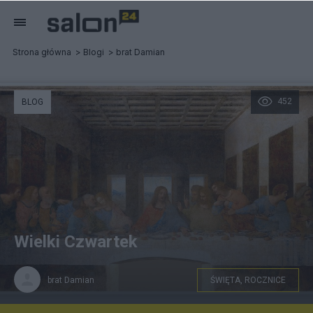
Strona główna
Blogi
brat Damian
452
BLOG
Wielki Czwartek
brat Damian
ŚWIĘTA, ROCZNICE