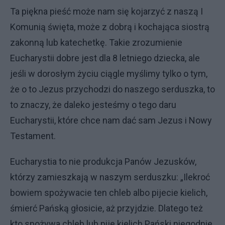
Ta piękna pieść może nam się kojarzyć z naszą I
Komunią święta, może z dobrą i kochająca siostrą
zakonną lub katechetkę. Takie zrozumienie
Eucharystii dobre jest dla 8 letniego dziecka, ale
jeśli w dorosłym życiu ciągle myślimy tylko o tym,
że o to Jezus przychodzi do naszego serduszka, to
to znaczy, że daleko jesteśmy o tego daru
Eucharystii, które chce nam dać sam Jezus i Nowy
Testament.
Eucharystia to nie produkcja Panów Jezusków,
którzy zamieszkają w naszym serduszku: „Ilekroć
bowiem spożywacie ten chleb albo pijecie kielich,
śmierć Pańską głosicie, aż przyjdzie. Dlatego też
kto spożywa chleb lub pije kielich Pański niegodnie,