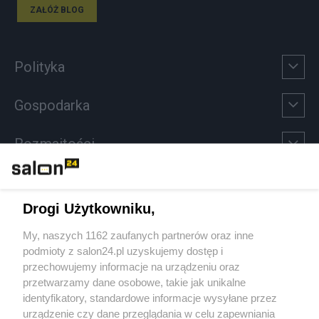
ZAŁÓŻ BLOG
Polityka
Gospodarka
Rozmaitości
Technologie
Drogi Użytkowniku,
Sport
My, naszych 1162 zaufanych partnerów oraz inne
podmioty z salon24.pl uzyskujemy dostęp i
Społeczeństwo
przechowujemy informacje na urządzeniu oraz
przetwarzamy dane osobowe, takie jak unikalne
Kultura
identyfikatory, standardowe informacje wysyłane przez
urządzenie czy dane przeglądania w celu zapewniania