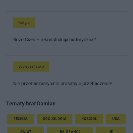
Religia
Boże Ciało – rekonstrukcja historyczna?
Społeczeństwo
Nie przebaczamy i nie prosimy o przebaczenie!
Tematy brat Damian
RELIGIA
SOCJOLOGIA
KOŚCIÓŁ
USA
ŚWIAT
IMIGRANCI
UE