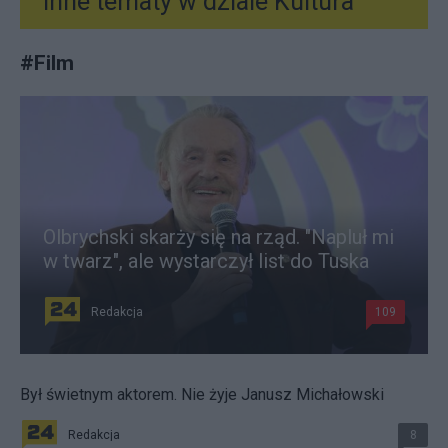
Inne tematy w dziale
Kultura
#
Film
Olbrychski skarży się na rząd. "Napluł mi
w twarz", ale wystarczył list do Tuska
Redakcja
109
Był świetnym aktorem. Nie żyje Janusz Michałowski
Redakcja
8