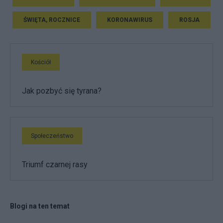
ŚWIĘTA, ROCZNICE
KORONAWIRUS
ROSJA
Kościół
Jak pozbyć się tyrana?
Społeczeństwo
Triumf czarnej rasy
Blogi na ten temat