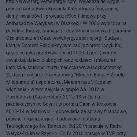
http://www.forgivemesergei.com. Wyjeżdża do Kirgizji -
praca charytatywna Kościoła Katolickiego (więzienia,
domy inwalidów) i prowadzi Klub Filmowy przy
Ambasadzie Watykanu w Biszkeku. W 2006 wyjeżdża na
południe Kirgizji, pomaga przy zakładaniu nowych parafii w
Dżalalabadzie i Oszu www.kyrgyzstan-sj.org . Buduje i
kieruje Domem Rekolekcyjnym nad jeziorem Issyk Kul,
gdzie co roku przebywa ponad 1000 dzieci (sieroty,
inwalidzi, dzieci z ubogich rodzin, dzieci i młodzież
katolicka, studenci muzułmańscy) www.issykcenter.kg .
Zakłada Fundacje Charytatywną “Meerim Bulak – Źródło
Miłosierdzia” i społeczną „Meerim nuru”. Kapelan
więzienia - w tym zajęcia w grupie AA. 2012 w
Pawłodarze (Kazachstan). 2012-13 w Domu
rekolekcyjnym w Gdyni i w portalu Deon w Krakowie.
2013-14 w Moskwie – odpowiada za sprawy finansowe,
prawne, organizacyjne i budowlane Instytutu
Teologicznego św. Tomasza. Od 2014 pracuje w Radiu
Watykańskim w Rzymie. Od IV 2016 pracuje w TVP przy