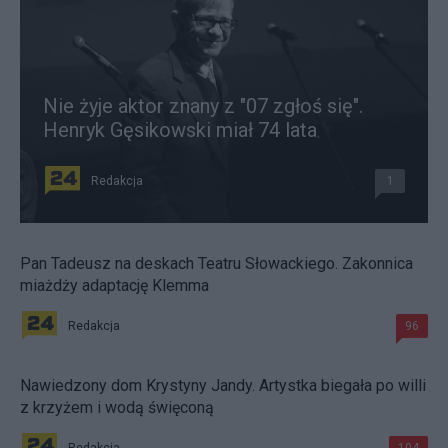
Nie żyje aktor znany z "07 zgłoś się".
Henryk Gęsikowski miał 74 lata
Redakcja
1
Pan Tadeusz na deskach Teatru Słowackiego. Zakonnica
miażdży adaptację Klemma
Redakcja
96
Nawiedzony dom Krystyny Jandy. Artystka biegała po willi
z krzyżem i wodą święconą