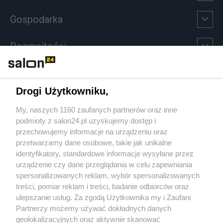
Gospodarka
Rozmaitości
Technologie
Drogi Użytkowniku,
Sport
My, naszych 1160 zaufanych partnerów oraz inne
podmioty z salon24.pl uzyskujemy dostęp i
Społeczeństwo
przechowujemy informacje na urządzeniu oraz
przetwarzamy dane osobowe, takie jak unikalne
Kultura
identyfikatory, standardowe informacje wysyłane przez
urządzenie czy dane przeglądania w celu zapewniania
spersonalizowanych reklam, wybór spersonalizowanych
treści, pomiar reklam i treści, badanie odbiorców oraz
ulepszanie usług. Za zgodą Użytkownika my i Zaufani
X
Facebook
Instagram
Youtube
Partnerzy możemy używać dokładnych danych
geolokalizacyjnych oraz aktywnie skanować