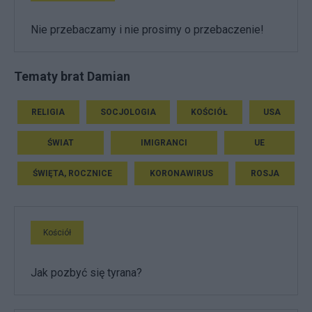
Nie przebaczamy i nie prosimy o przebaczenie!
Tematy brat Damian
RELIGIA
SOCJOLOGIA
KOŚCIÓŁ
USA
ŚWIAT
IMIGRANCI
UE
ŚWIĘTA, ROCZNICE
KORONAWIRUS
ROSJA
Kościół
Jak pozbyć się tyrana?