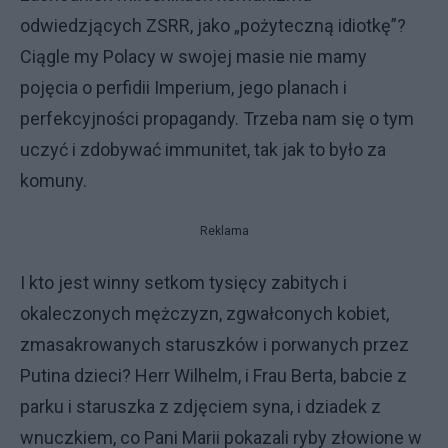
odwiedzjących ZSRR, jako „pożyteczną idiotkę”?
Ciągle my Polacy w swojej masie nie mamy
pojęcia o perfidii Imperium, jego planach i
perfekcyjności propagandy. Trzeba nam się o tym
uczyć i zdobywać immunitet, tak jak to było za
komuny.
Reklama
I kto jest winny setkom tysięcy zabitych i
okaleczonych mężczyzn, zgwałconych kobiet,
zmasakrowanych staruszków i porwanych przez
Putina dzieci? Herr Wilhelm, i Frau Berta, babcie z
parku i staruszka z zdjęciem syna, i dziadek z
wnuczkiem, co Pani Marii pokazali ryby złowione w