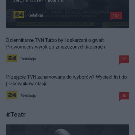
żegna dziennikarza
Redakcja
127
Dziennikarze TVN Turbo byli oskarżani o gwałt.
Prowomocny wyrok po zniszczonych karierach
Redakcja
22
Przejęcie TVN zahamowane do wyborów? Wyciekł list do
pracowników stacji
Redakcja
40
#
Teatr