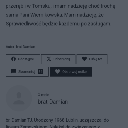
przerębli w Tomsku, i mam nadzieję choć trochę
sama Pani Wiernikowska. Mam nadzieję, że
Sprawiedliwość będzie każdemu po zasługam.
Autor: brat Damian
Udostępnij
Udostępnij
Lubię to!
Skomentuj
36
Obserwuj notkę
O mnie
brat Damian
br. Damian TJ. Urodzony 1968 Lublin, uczęszczał do
liceum Zamoyskiego. Należał do związanego z