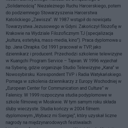
„Solidarnością” Niezależnego Ruchu Harcerskiego, potem
do podziemnego Stowarzyszenia Harcerstwa
Katolickiego „Zawisza”. W 1987 wstąpił do nowicjatu
Towarzystwa Jezusowego w Gdyni. Zakończył filozofię w
Krakowie na Wydziale Filozoficznym TJ (specjalizacja
„kultura, estetyka, mass-media, kino”). Praca dyplomowa u
bp. Jana Chrapka. Od 1991 pracował w TVP, jako
dziennikarz i producent. Przechodzi szkolenie telewizyjne
w Kuangchi Program Service – Tajwan. W 1996 wyjechał
na Syberię, gdzie organizuje Studio Telewizyjne „Kana” w
Nowosybirsku. Korespondent TVP i Radia Watykańskiego.
Pomaga w szkolenia dziennikarzy z Europy Wschodniej w
„European Center for Communication and Culture” w
Falenicy. W 1999 rozpoczyna studia podyplomowe w
szkole filmowej w Moskwie. W tym samym roku składa
śluby wieczyste. Studia kończy w 2004 filmem
dyplomowym „Wybacz mi Siergiej”, który uzyskał liczne
nagrody na międzynarodowych festiwalach