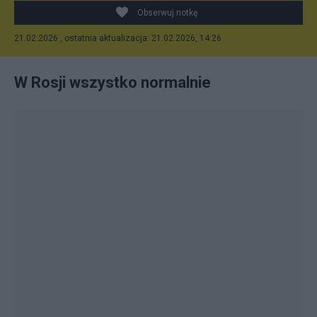
Obserwuj notkę
21.02.2026 , ostatnia aktualizacja: 21.02.2026, 14:26
W Rosji wszystko normalnie