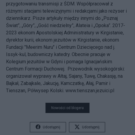
przygotowaniu transmisji z ŚDM. Współpracował z
różnymi stacjami telewizyjnymi i redakcjami jako reżyser i
dziennikarz. Pisze artykuły między innymi do „Poznaj
Świat”, „Góry”, „Gość niedzielny”, Alateia i „Opoka”. 2017-
2023 ekonom Apostolskiej Administratury w Kirgistanie,
dyrektor kurii, ekonom jezuitów w Kirgistanie, ekonom
Fundacji "Meerim Nuru" i Centrum Dziecięcego nad j.
Issyk-kul, budowniczy katedry. Obecnie pracuje w
Kolegium jezuitów w Gdyni i pomaga Ignacjańskim
Centrum Formacji Duchowej. Przewodnik wysokogórski:
organizował wyprawy w Ałtaj, Sajany, Tuwę, Chakasję, na
Bajkał, Zabajkale, Jakucję, Kamczatkę, Ałaj, Pamir i
Tienszan, Półwysep Kolski. www.tienszan.jezuici.pl
Nowości od blogera
Udostępnij
Udostępnij