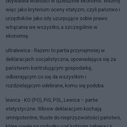
obywatela wolności w dziedzinie ekonomii. Weźmy
więc jako kryterium oceny etatyzm, czyli państwo i
urzędników jako siły uzurpujące sobie prawo
wtrącania we wszystko, a szczególnie w
ekonomię.
ultralewica - Razem to partia przynajmniej w
deklaracjach socjalistyczna, opowiadająca się za
państwem kontrolującym gospodarkę,
odbierającym co się da wszystkim i
rozdzielającym odebrane, komu się podoba.
lewica - KO (PO), PiS, PSL, Lewica – partie
etatystyczne. Wbrew deklaracjom kochają
omnipotentne, tłuste do nieprzyzwoitości państwo,
które ciągle po cichutku coś ludziom zabiera i z