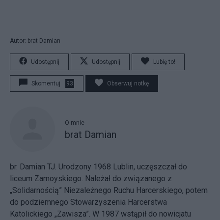
Autor: brat Damian
Udostępnij
Udostępnij
Lubię to!
Skomentuj
93
Obserwuj notkę
O mnie
brat Damian
br. Damian TJ. Urodzony 1968 Lublin, uczęszczał do
liceum Zamoyskiego. Należał do związanego z
„Solidarnością” Niezależnego Ruchu Harcerskiego, potem
do podziemnego Stowarzyszenia Harcerstwa
Katolickiego „Zawisza”. W 1987 wstąpił do nowicjatu