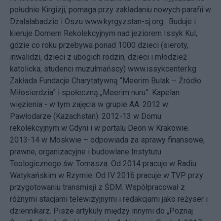
południe Kirgizji, pomaga przy zakładaniu nowych parafii w
Dżalalabadzie i Oszu www.kyrgyzstan-sj.org . Buduje i
kieruje Domem Rekolekcyjnym nad jeziorem Issyk Kul,
gdzie co roku przebywa ponad 1000 dzieci (sieroty,
inwalidzi, dzieci z ubogich rodzin, dzieci i młodzież
katolicka, studenci muzułmańscy) www.issykcenter.kg .
Zakłada Fundacje Charytatywną “Meerim Bulak – Źródło
Miłosierdzia” i społeczną „Meerim nuru”. Kapelan
więzienia - w tym zajęcia w grupie AA. 2012 w
Pawłodarze (Kazachstan). 2012-13 w Domu
rekolekcyjnym w Gdyni i w portalu Deon w Krakowie.
2013-14 w Moskwie – odpowiada za sprawy finansowe,
prawne, organizacyjne i budowlane Instytutu
Teologicznego św. Tomasza. Od 2014 pracuje w Radiu
Watykańskim w Rzymie. Od IV 2016 pracuje w TVP przy
przygotowaniu transmisji z ŚDM. Współpracował z
różnymi stacjami telewizyjnymi i redakcjami jako reżyser i
dziennikarz. Pisze artykuły między innymi do „Poznaj