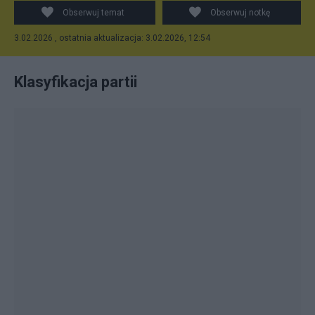
Obserwuj temat
Obserwuj notkę
3.02.2026 , ostatnia aktualizacja: 3.02.2026, 12:54
Klasyfikacja partii