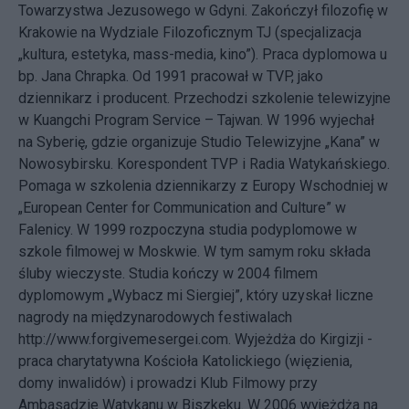
Towarzystwa Jezusowego w Gdyni. Zakończył filozofię w
Krakowie na Wydziale Filozoficznym TJ (specjalizacja
„kultura, estetyka, mass-media, kino”). Praca dyplomowa u
bp. Jana Chrapka. Od 1991 pracował w TVP, jako
dziennikarz i producent. Przechodzi szkolenie telewizyjne
w Kuangchi Program Service – Tajwan. W 1996 wyjechał
na Syberię, gdzie organizuje Studio Telewizyjne „Kana” w
Nowosybirsku. Korespondent TVP i Radia Watykańskiego.
Pomaga w szkolenia dziennikarzy z Europy Wschodniej w
„European Center for Communication and Culture” w
Falenicy. W 1999 rozpoczyna studia podyplomowe w
szkole filmowej w Moskwie. W tym samym roku składa
śluby wieczyste. Studia kończy w 2004 filmem
dyplomowym „Wybacz mi Siergiej”, który uzyskał liczne
nagrody na międzynarodowych festiwalach
http://www.forgivemesergei.com. Wyjeżdża do Kirgizji -
praca charytatywna Kościoła Katolickiego (więzienia,
domy inwalidów) i prowadzi Klub Filmowy przy
Ambasadzie Watykanu w Biszkeku. W 2006 wyjeżdża na