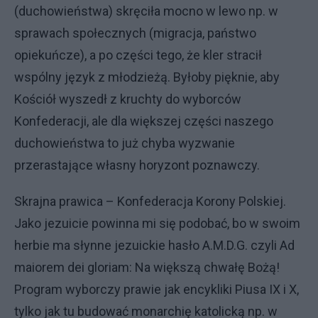
(duchowieństwa) skręciła mocno w lewo np. w
sprawach społecznych (migracja, państwo
opiekuńcze), a po części tego, że kler stracił
wspólny język z młodzieżą. Byłoby pięknie, aby
Kościół wyszedł z kruchty do wyborców
Konfederacji, ale dla większej części naszego
duchowieństwa to już chyba wyzwanie
przerastające własny horyzont poznawczy.
Skrajna prawica – Konfederacja Korony Polskiej.
Jako jezuicie powinna mi się podobać, bo w swoim
herbie ma słynne jezuickie hasło A.M.D.G. czyli Ad
maiorem dei gloriam: Na większą chwałę Bożą!
Program wyborczy prawie jak encykliki Piusa IX i X,
tylko jak tu budować monarchię katolicką np. w