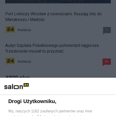
Port Lotniczy Wrocław z nowościami. Ruszają loty do
Marrakeszu i Madrytu
Redakcja
1
Audyt Szpitala Południowego potwierdził najgorsze.
Trzaskowski musiał to przyznać
Redakcja
80
#
800 plus
Drogi Użytkowniku,
My, naszych 1162 zaufanych partnerów oraz inne