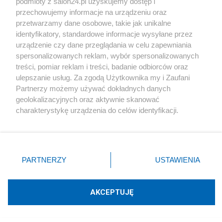
Morawiecki proponuje 3600 plus zamiast
podmioty z salon24.pl uzyskujemy dostęp i
800 złotych. Środki dla rodzin byłyby
przechowujemy informacje na urządzeniu oraz
ogromne
przetwarzamy dane osobowe, takie jak unikalne
identyfikatory, standardowe informacje wysyłane przez
urządzenie czy dane przeglądania w celu zapewniania
Redakcja
230
spersonalizowanych reklam, wybór spersonalizowanych
treści, pomiar reklam i treści, badanie odbiorców oraz
ulepszanie usług. Za zgodą Użytkownika my i Zaufani
Partnerzy możemy używać dokładnych danych
800 plus dla cudzoziemców. Wiemy, ile państwo im
geolokalizacyjnych oraz aktywnie skanować
wypłaca
charakterystykę urządzenia do celów identyfikacji.
Ponieważ cenimy Twoją prywatność, prosimy o zgodę na
Redakcja
58
korzystanie z tych technologii poprzez kliknięcie
„Akceptuję”. Zgoda jest dobrowolna i zawsze możesz ją
Nie 800 plus, a inne świadczenie na dziecko. Padła
zmienić/wycofać klikając przycisk ustawień prywatności
PARTNERZY
USTAWIENIA
gigantyczna kwota w propozycji
znajdujący się w lewym dolnym rogu strony
. Niektóre
rodzaje przetwarzania danych nie wymagają zgody
Redakcja
55
użytkownika, ale masz prawo sprzeciwić się takiemu
AKCEPTUJĘ
przetwarzaniu. Preferencje będą miały zastosowania tylko
Najpopularniejsze
na tej witrynie.