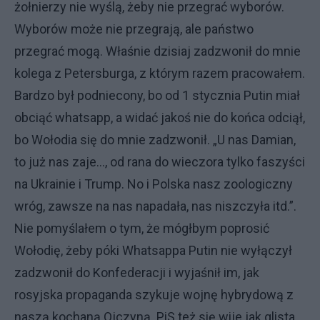
żołnierzy nie wyślą, żeby nie przegrać wyborów.
Wyborów może nie przegrają, ale państwo
przegrać mogą. Właśnie dzisiaj zadzwonił do mnie
kolega z Petersburga, z którym razem pracowałem.
Bardzo był podniecony, bo od 1 stycznia Putin miał
obciąć whatsapp, a widać jakoś nie do końca odciął,
bo Wołodia się do mnie zadzwonił. „U nas Damian,
to już nas zaje…, od rana do wieczora tylko faszyści
na Ukrainie i Trump. No i Polska nasz zoologiczny
wróg, zawsze na nas napadała, nas niszczyła itd.”.
Nie pomyślałem o tym, że mógłbym poprosić
Wołodię, żeby póki Whatsappa Putin nie wyłączył
zadzwonił do Konfederacji i wyjaśnił im, jak
rosyjska propaganda szykuje wojnę hybrydową z
naszą kochaną Ojczyną. PiS też się wije jak glista