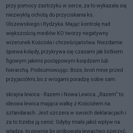
przy pomocy zastrzyku w serce, za to wykazała się
niezwykłą ochotą do przyciskania ks.
Olszewskiego i Rydzyka. Mając kontrolę nad
większością mediów KO tworzy negatywny
wizerunek Kościoła i chrześcijaństwa. Niezdarnie
śpiewa kolędy, przykrywa się czasami jak listkiem
figowym jakimś postępowym księdzem lub
hierarchą. Podsumowując: Boże, broń mnie przed
przyjaciółmi, bo z wrogami poradzę sobie sam.
skrajna lewica - Razem i Nowa Lewica. „Razem” to
ideowa lewica mająca walkę z Kościołem na
sztandarach. Jest szczera w swoich deklaracjach i
za to trzeba ją cenić. Gdyby miała jakiś wpływ na
władzę, to pewnie by próbowała lewactwo szerzyć,