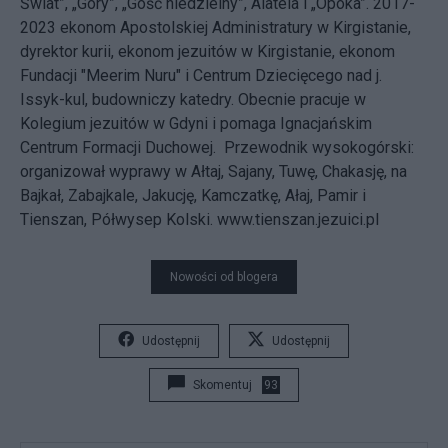
Świat”, „Góry”, „Gość niedzielny”, Alateia i „Opoka”. 2017-
2023 ekonom Apostolskiej Administratury w Kirgistanie,
dyrektor kurii, ekonom jezuitów w Kirgistanie, ekonom
Fundacji "Meerim Nuru" i Centrum Dziecięcego nad j.
Issyk-kul, budowniczy katedry. Obecnie pracuje w
Kolegium jezuitów w Gdyni i pomaga Ignacjańskim
Centrum Formacji Duchowej. Przewodnik wysokogórski:
organizował wyprawy w Ałtaj, Sajany, Tuwę, Chakasję, na
Bajkał, Zabajkale, Jakucję, Kamczatkę, Ałaj, Pamir i
Tienszan, Półwysep Kolski. www.tienszan.jezuici.pl
Nowości od blogera
Udostępnij
Udostępnij
Skomentuj
93