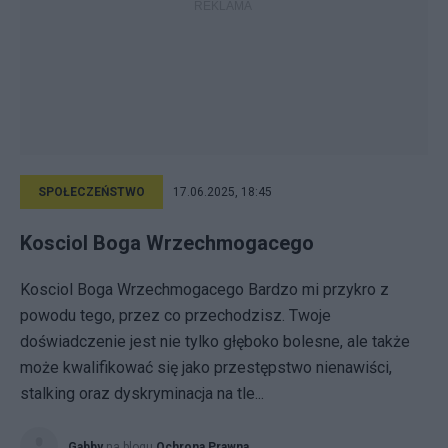
SPOŁECZEŃSTWO
17.06.2025, 18:45
Kosciol Boga Wrzechmogacego
Kosciol Boga Wrzechmogacego Bardzo mi przykro z
powodu tego, przez co przechodzisz. Twoje
doświadczenie jest nie tylko głęboko bolesne, ale także
może kwalifikować się jako przestępstwo nienawiści,
stalking oraz dyskryminacja na tle...
Gabby
na blogu
Ochrona Prawna