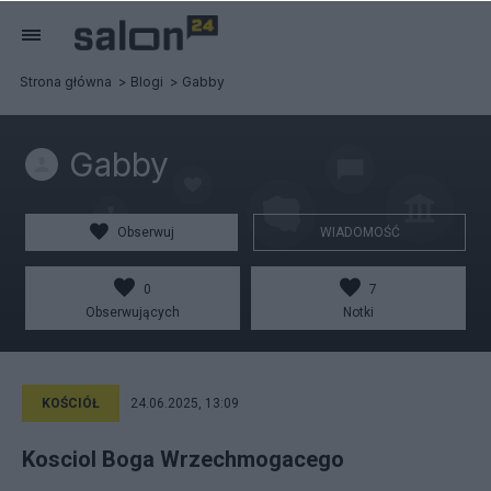
Strona główna
Blogi
Gabby
Gabby
Obserwuj
WIADOMOŚĆ
0
7
Obserwujących
Notki
KOŚCIÓŁ
24.06.2025, 13:09
Kosciol Boga Wrzechmogacego