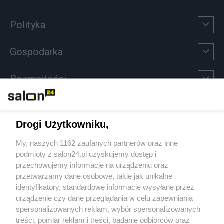
Polityka
Gospodarka
Rozmaitości
Technologie
Drogi Użytkowniku,
Sport
My, naszych 1162 zaufanych partnerów oraz inne
podmioty z salon24.pl uzyskujemy dostęp i
Społeczeństwo
przechowujemy informacje na urządzeniu oraz
przetwarzamy dane osobowe, takie jak unikalne
Kultura
identyfikatory, standardowe informacje wysyłane przez
urządzenie czy dane przeglądania w celu zapewniania
spersonalizowanych reklam, wybór spersonalizowanych
treści, pomiar reklam i treści, badanie odbiorców oraz