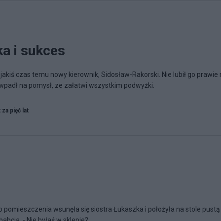
a i sukces
 jakiś czas temu nowy kierownik, Sidosław-Rakorski. Nie lubił go prawie 
k wpadł na pomysł, ze załatwi wszystkim podwyżki.
 za pięć lat
o pomieszczenia wsunęła się siostra Łukaszka i położyła na stole pustą
babcia. - Nie byłaś w sklepie?