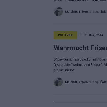
Marcin B. Brixen
na blogu
Świat
POLITYKA
11.12.2024, 22:44
Wehrmacht Friseu
W pawilonach na osiedlu, na którym 
fryzjerskiej "Wehrmacht Friseur". Ale
głowie, niż na...
Marcin B. Brixen
na blogu
Świat