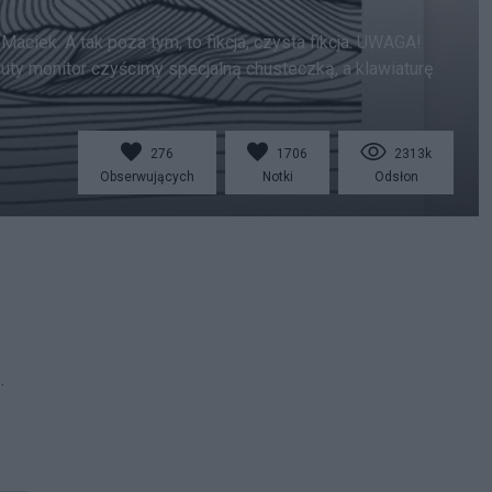
Maciek. A tak poza tym, to fikcja, czysta fikcja. UWAGA!
luty monitor czyścimy specjalną chusteczką, a klawiaturę
276
1706
2313k
Obserwujących
Notki
Odsłon
.