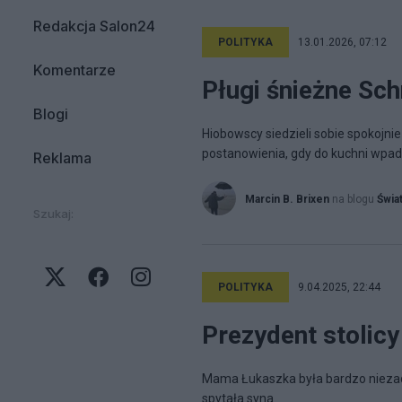
Redakcja Salon24
POLITYKA
13.01.2026, 07:12
Komentarze
Pługi śnieżne Sch
Blogi
Hiobowscy siedzieli sobie spokojni
postanowienia, gdy do kuchni wpa
Reklama
Marcin B. Brixen
na blogu
Świat
Szukaj:
POLITYKA
9.04.2025, 22:44
Prezydent stolic
Mama Łukaszka była bardzo niezado
spytała syna.