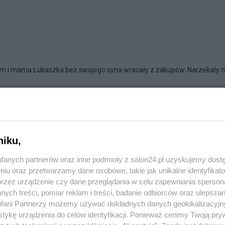
 i mama Łukaszka bez swojego syna wracały z zakupów. Narzekały 
 za pięć lat
niku,
fanych partnerów oraz inne podmioty z salon24.pl uzyskujemy dost
niu oraz przetwarzamy dane osobowe, takie jak unikalne identyfikat
przez urządzenie czy dane przeglądania w celu zapewniania sperson
ych treści, pomiar reklam i treści, badanie odbiorców oraz ulepszan
fani Partnerzy możemy używać dokładnych danych geolokalizacyjn
tykę urządzenia do celów identyfikacji. Ponieważ cenimy Twoją pry