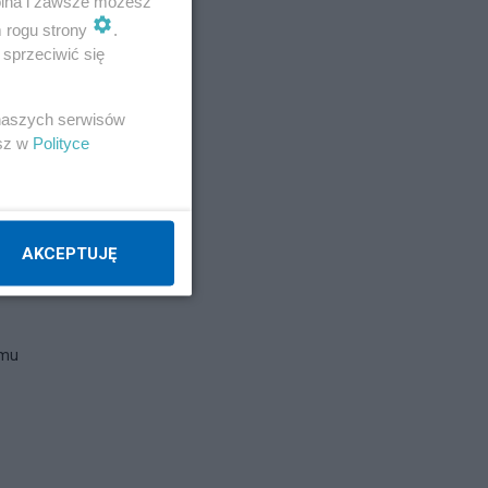
wolna i zawsze możesz
m rogu strony
.
sprzeciwić się
 naszych serwisów
esz w
Polityce
AKCEPTUJĘ
lmu