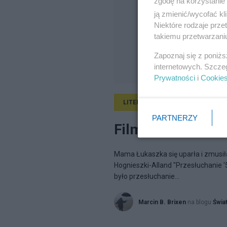
zgodę na korzystanie 
ją zmienić/wycofać kl
Niektóre rodzaje prz
takiemu przetwarzaniu
Zapoznaj się z poniż
internetowych. Szcze
Prywatności
i
Cookie
LITERATURA
18.03.2025, 22:13
PARTNERZY
Film "Przesłuchan
Mama Łukaszka się uparła i zmusiła 
Hognieszki-Alland "Przesłuchanie '
było przesłuchanie...
Marcin B. Brixen
na blogu
Świat