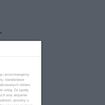
na
ęp i przechowujemy
ory, standardowe
alizowanych reklam,
ie usług. Za zgodą
ych oraz aktywnie
watność, prosimy o