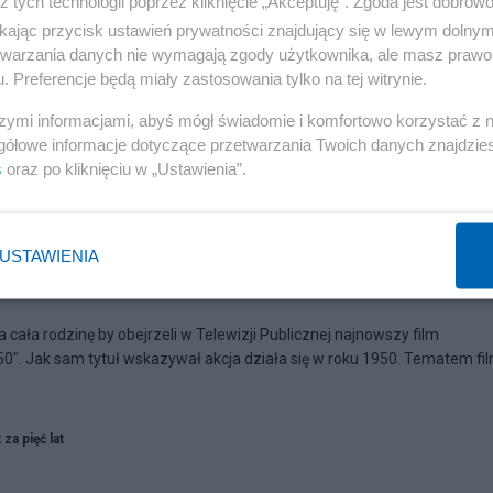
z tych technologii poprzez kliknięcie „Akceptuję”. Zgoda jest dobro
ikając przycisk ustawień prywatności znajdujący się w lewym dolny
etwarzania danych nie wymagają zgody użytkownika, ale masz prawo 
. Preferencje będą miały zastosowania tylko na tej witrynie.
szymi informacjami, abyś mógł świadomie i komfortowo korzystać z
gółowe informacje dotyczące przetwarzania Twoich danych znajdzi
s
oraz po kliknięciu w „Ustawienia”.
USTAWIENIA
ie '50"
cała rodzinę by obejrzeli w Telewizji Publicznej najnowszy film
50". Jak sam tytuł wskazywał akcja działa się w roku 1950. Tematem fi
 za pięć lat