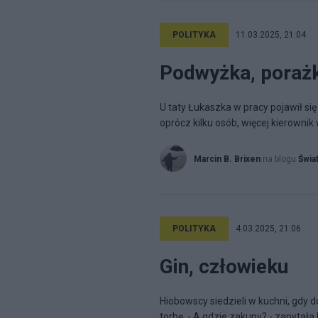
POLITYKA
11.03.2025, 21:04
Podwyżka, porażk
U taty Łukaszka w pracy pojawił się
oprócz kilku osób, więcej kierowni
Marcin B. Brixen
na blogu
Świat
POLITYKA
4.03.2025, 21:06
Gin, człowieku
Hiobowscy siedzieli w kuchni, gdy d
torbę. - A gdzie zakupy? - zapytała 