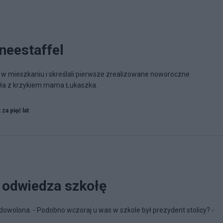
neestaffel
e w mieszkaniu i skreślali pierwsze zrealizowane noworoczne
dła z krzykiem mama Łukaszka.
 za pięć lat
y odwiedza szkołę
wolona. - Podobno wczoraj u was w szkole był prezydent stolicy? -