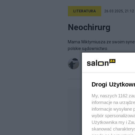
LITERATURA
26.03.2025, 21:12
Neochirurg
Mama Wiktymiusza ze swoim synem
polskie sądownictwo.
Marcin B. Brixen
na blogu
Świat
Drogi Użytkow
My, naszych 1162 zau
informacje na urządze
informacje wysyłane 
wybór spersonalizowan
Użytkownika my i Zau
skanować charakterys