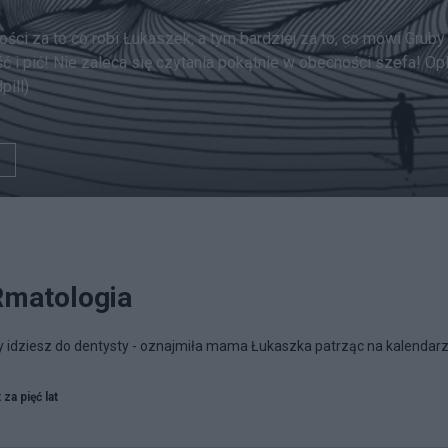
ści za to co robi Łukaszek, a tym bardziej za to, co mówi Gruby 
ć i pić! Nie zaleca się czytania pokątnie w obecności szefa! Op
ill)
matologia
iedy idziesz do dentysty - oznajmiła mama Łukaszka patrząc na kalendarz
 za pięć lat