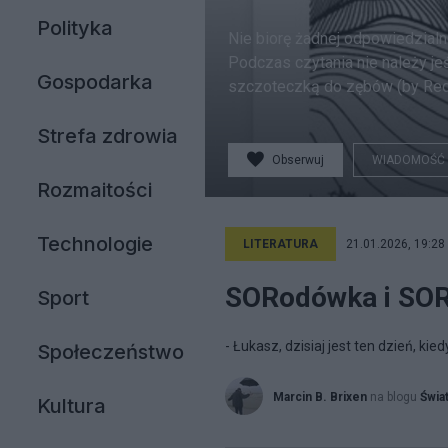
Polityka
Nie biorę żadnej odpowiedzialno
Podczas czytania nie należy jeś
Gospodarka
szczoteczką do zębów (by Redp
Strefa zdrowia
Obserwuj
WIADOMOŚĆ
Rozmaitości
Technologie
LITERATURA
21.01.2026, 19:28
SORodówka i SOR
Sport
- Łukasz, dzisiaj jest ten dzień, k
Społeczeństwo
Marcin B. Brixen
na blogu
Świat
Kultura