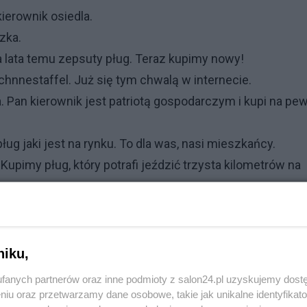
ierownik osiedla.
zka.
a lata temu zepsuty pług. Teraz kupimy nowy!
Schnnestaffel. Już się tym chwalą w internecie.
 Pan kierownik jest patriotą gospodarczym i kupi na pe
ług jaki jest na rynku. To dla was, nasi mieszkańcy.
pimy pług, który potrafi jeździć trzysta kilometrów na
wiedział dziadek Łukaszka. - Po co nam taki szybki?
niku,
apytał:
fanych partnerów oraz inne podmioty z salon24.pl uzyskujemy dost
niu oraz przetwarzamy dane osobowe, takie jak unikalne identyfikat