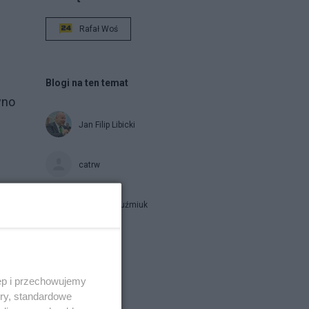
Rafał Woś
Blogi na ten temat
wno
Jan Filip Libicki
catrw
Zbigniew Kuźmiuk
Napisz notkę
ęp i przechowujemy
ory, standardowe