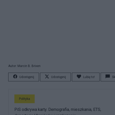
Autor: Marcin B. Brixen
Udostępnij
Udostępnij
Lubię to!
S
Polityka
PiS odkrywa karty. Demografia, mieszkania, ETS,