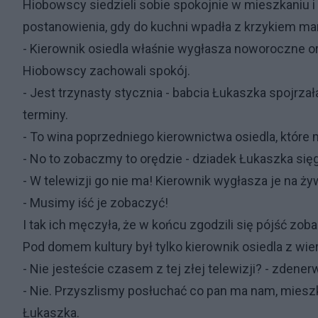
Hiobowscy siedzieli sobie spokojnie w mieszkaniu i
postanowienia, gdy do kuchni wpadła z krzykiem m
- Kierownik osiedla właśnie wygłasza noworoczne o
Hiobowscy zachowali spokój.
- Jest trzynasty stycznia - babcia Łukaszka spojrzała
terminy.
- To wina poprzedniego kierownictwa osiedla, które
- No to zobaczmy to orędzie - dziadek Łukaszka sięg
- W telewizji go nie ma! Kierownik wygłasza je na
- Musimy iść je zobaczyć!
I tak ich męczyła, że w końcu zgodzili się pójść zoba
Pod domem kultury był tylko kierownik osiedla z wie
- Nie jesteście czasem z tej złej telewizji? - zdener
- Nie. Przyszlismy posłuchać co pan ma nam, mie
Łukaszka.