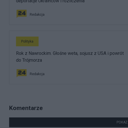
deportacje Ukraińców i rozliczenia
Redakcja
Polityka
Rok z Nawrockim. Głośne weta, sojusz z USA i powrót
do Trójmorza
Redakcja
Komentarze
POKAŻ