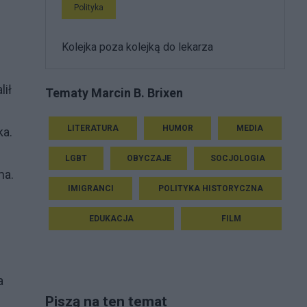
Polityka
Kolejka poza kolejką do lekarza
lił
Tematy Marcin B. Brixen
LITERATURA
HUMOR
MEDIA
ka.
LGBT
OBYCZAJE
SOCJOLOGIA
ma.
IMIGRANCI
POLITYKA HISTORYCZNA
EDUKACJA
FILM
a
Piszą na ten temat