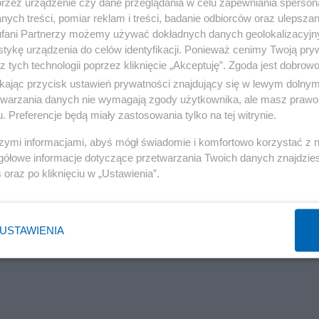
przez urządzenie czy dane przeglądania w celu zapewniania sperson
asi niemieccy sąsiedzi produkują takie. To prawie jakby b
ych treści, pomiar reklam i treści, badanie odbiorców oraz ulepszan
fani Partnerzy możemy używać dokładnych danych geolokalizacyjn
tykę urządzenia do celów identyfikacji. Ponieważ cenimy Twoją pry
z tych technologii poprzez kliknięcie „Akceptuję”. Zgoda jest dobro
ikając przycisk ustawień prywatności znajdujący się w lewym dolny
etwarzania danych nie wymagają zgody użytkownika, ale masz prawo 
. Preferencje będą miały zastosowania tylko na tej witrynie.
szymi informacjami, abyś mógł świadomie i komfortowo korzystać z
gółowe informacje dotyczące przetwarzania Twoich danych znajdzi
s
oraz po kliknięciu w „Ustawienia”.
USTAWIENIA