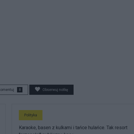
komentuj
8
Obserwuj notkę
Polityka
Karaoke, basen z kulkami i tańce hulańce. Tak resort