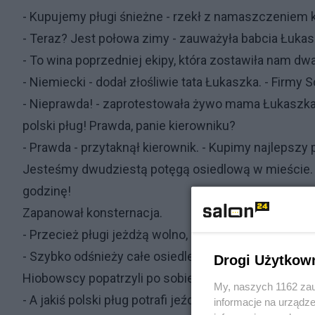
- Kupujemy pługi śnieżne - rzekł z namaszczeniem k
- Teraz? Jest połowa zimy - zauważyła babcia Łukas
- To wina poprzedniej ekipy, która zostawiła nam dw
- Niemiecki - dodał złośliwie tata Łukaszka. - Firmy 
- Nieprawda! - zaprotestowała żywo mama Łukaszka.
polski pług! Prawda, panie kierowniku?
- Prawda - przytaknął kierownik. - Kupimy najlepszy p
Jesteśmy dwudziestą potęgą osiedlową w mieście. Ku
godzinę!
Zapanował konsternacja.
- Przecież pługi jeżdżą wolno, kiedy odśnieżają - po
- Szybko odśnieży całe osiedle!
Drogi Użytkow
Hiobowscy popatrzyli po sobie, po czym Łukaszek z
My, naszych 1162 zau
- A jakiś polski pług potrafi jeździć tak szybko?
informacje na urządze