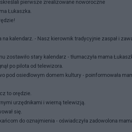
 skreślali pierwsze zrealizowane noworoczne
ama Łukaszka.
rędzie!
 na kalendarz. - Nasz kierownik tradycyjnie zaspał i zawa
 mu zostawiło stary kalendarz - tłumaczyła mama Łukasz
nął po pilota od telewizora.
 żywo pod osiedlowym domem kultury - poinformowała ma
cz to orędzie.
rnymi urzędnikami i wierną telewizją.
wował się.
szkańcom do oznajmienia - oświadczyła zadowolona mam