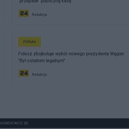
"przepalał" publiczną kasę
Redakcja
Polityka
Fidesz zbojkotuje wybór nowego prezydenta Węgier.
"Był ostatnim legalnym"
Redakcja
 KOMENTARZE (8)