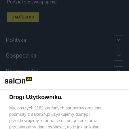
Podziel się swoją opinią
ZAŁÓŻ BLOG
Polityka
Gospodarka
Rozmaitości
Technologie
Drogi Użytkowniku,
Sport
My, naszych 1162 zaufanych partnerów oraz inne
podmioty z salon24.pl uzyskujemy dostęp i
Społeczeństwo
przechowujemy informacje na urządzeniu oraz
przetwarzamy dane osobowe, takie jak unikalne