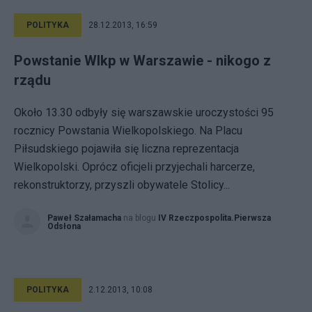
POLITYKA
28.12.2013, 16:59
Powstanie Wlkp w Warszawie - nikogo z
rządu
Około 13.30 odbyły się warszawskie uroczystości 95
rocznicy Powstania Wielkopolskiego. Na Placu
Piłsudskiego pojawiła się liczna reprezentacja
Wielkopolski. Oprócz oficjeli przyjechali harcerze,
rekonstruktorzy, przyszli obywatele Stolicy...
Paweł Szałamacha
na blogu
IV Rzeczpospolita.Pierwsza
Odsłona
POLITYKA
2.12.2013, 10:08