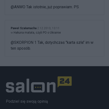
@ANWO Tak istotnie, już poprawiam. PS
Paweł Szałamacha
2.12.2013, 13:11
w
Hakuna matata, czyli PO o Ukrainie
@SKORPION 1 Tak, dotychczas "karta szła" im w
ten sposób.
Podziel się swoją opinią