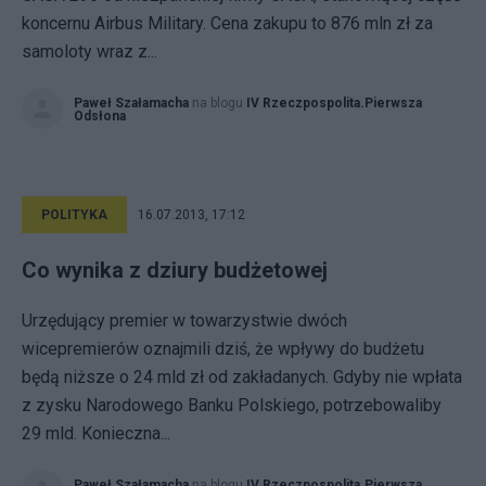
koncernu Airbus Military. Cena zakupu to 876 mln zł za
samoloty wraz z...
Paweł Szałamacha
na blogu
IV Rzeczpospolita.Pierwsza
Odsłona
POLITYKA
16.07.2013, 17:12
Co wynika z dziury budżetowej
Urzędujący premier w towarzystwie dwóch
wicepremierów oznajmili dziś, że wpływy do budżetu
będą niższe o 24 mld zł od zakładanych. Gdyby nie wpłata
z zysku Narodowego Banku Polskiego, potrzebowaliby
29 mld. Konieczna...
Paweł Szałamacha
na blogu
IV Rzeczpospolita.Pierwsza