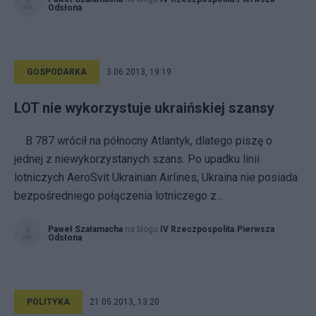
Odsłona
GOSPODARKA
3.06.2013, 19:19
LOT nie wykorzystuje ukraińskiej szansy
B 787 wrócił na północny Atlantyk, dlatego piszę o
jednej z niewykorzystanych szans. Po upadku linii
lotniczych AeroSvit Ukrainian Airlines, Ukraina nie posiada
bezpośredniego połączenia lotniczego z...
Paweł Szałamacha
na blogu
IV Rzeczpospolita.Pierwsza
Odsłona
POLITYKA
21.05.2013, 13:20