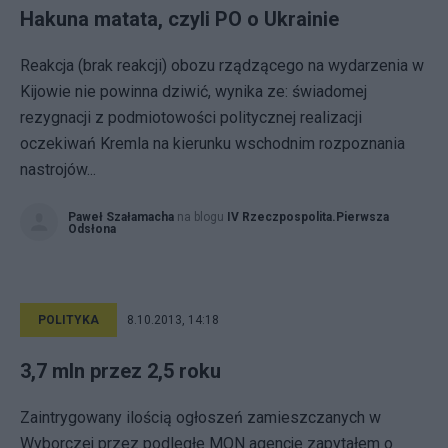
Hakuna matata, czyli PO o Ukrainie
Reakcja (brak reakcji) obozu rządzącego na wydarzenia w
Kijowie nie powinna dziwić, wynika ze: świadomej
rezygnacji z podmiotowości politycznej realizacji
oczekiwań Kremla na kierunku wschodnim rozpoznania
nastrojów...
Paweł Szałamacha
na blogu
IV Rzeczpospolita.Pierwsza
Odsłona
POLITYKA
8.10.2013, 14:18
3,7 mln przez 2,5 roku
Zaintrygowany ilością ogłoszeń zamieszczanych w
Wyborczej przez podległe MON agencje zapytałem o