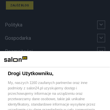
ZAŁÓŻ BLOG
Polityka
Gospodarka
Rozmaitości
Technologie
Drogi Użytkowniku,
Sport
My, naszych 1160 zaufanych partnerów oraz inne
podmioty z salon24.pl uzyskujemy dostęp i
Społeczeństwo
przechowujemy informacje na urządzeniu oraz
przetwarzamy dane osobowe, takie jak unikalne
Kultura
identyfikatory, standardowe informacje wysyłane przez
urządzenie czy dane przeglądania w celu zapewniania