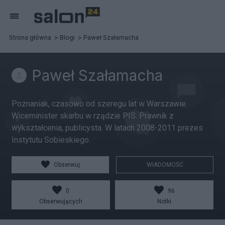
Strona główna
Blogi
Paweł Szałamacha
Paweł Szałamacha
Poznaniak, czasowo od szeregu lat w Warszawie.
Wiceminister skarbu w rządzie PIS. Prawnik z
wykształcenia, publicysta. W latach 2008-2011 prezes
Instytutu Sobieskiego.
Obserwuj
WIADOMOŚĆ
0
96
Obserwujących
Notki