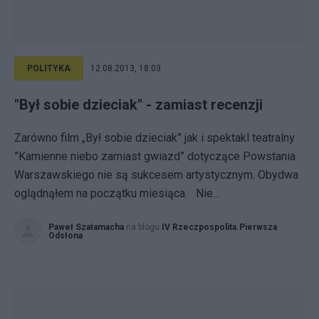
POLITYKA
12.08.2013, 18:03
"Był sobie dzieciak" - zamiast recenzji
Zarówno film „Był sobie dzieciak” jak i spektakl teatralny
”Kamienne niebo zamiast gwiazd” dotyczące Powstania
Warszawskiego nie są sukcesem artystycznym. Obydwa
oglądnąłem na początku miesiąca. Nie...
Paweł Szałamacha
na blogu
IV Rzeczpospolita.Pierwsza
Odsłona