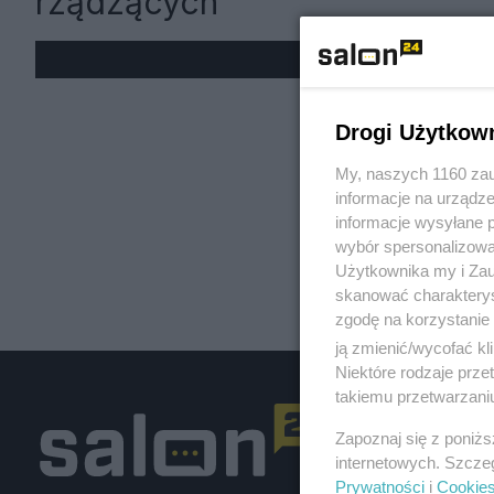
rządzących
« W
Drogi Użytkow
My, naszych 1160 zau
informacje na urządze
informacje wysyłane 
wybór spersonalizowan
Użytkownika my i Zau
skanować charakterys
zgodę na korzystanie 
ją zmienić/wycofać kl
Niektóre rodzaje prz
takiemu przetwarzaniu
Zapoznaj się z poniż
internetowych. Szcze
Prywatności
i
Cookie