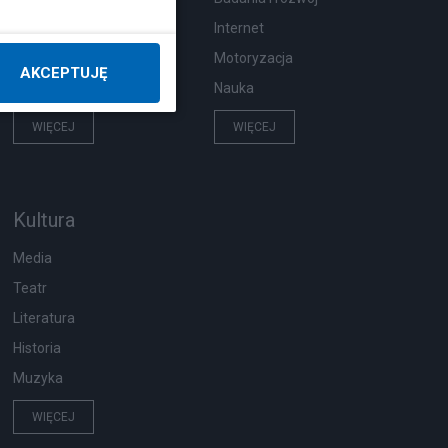
Hobby
Internet
Pogoda
Motoryzacja
AKCEPTUJĘ
Zwierzęta
Nauka
WIĘCEJ
WIĘCEJ
Kultura
Media
Teatr
Literatura
Historia
Muzyka
WIĘCEJ