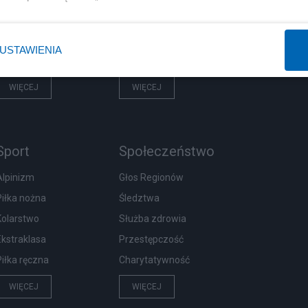
Prezydent
Centralny Port Komunikacyjny
NATO
Inwestycje
USTAWIENIA
KO
Podatki
WIĘCEJ
WIĘCEJ
Sport
Społeczeństwo
Alpinizm
Głos Regionów
Piłka nożna
Śledztwa
Kolarstwo
Służba zdrowia
Ekstraklasa
Przestępczość
Piłka ręczna
Charytatywność
WIĘCEJ
WIĘCEJ