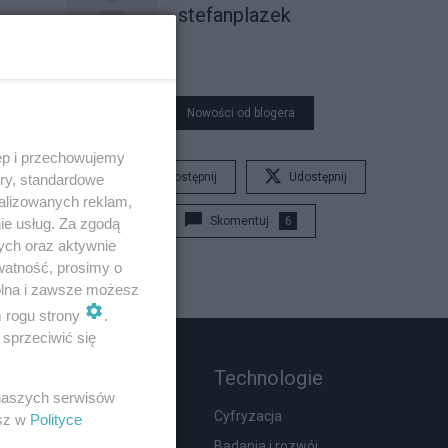
stefanplazek
Nowości od blogera
ęp i przechowujemy
Udostępnij
Udostępnij
ory, standardowe
alizowanych reklam,
Skomentuj
6
ie usług. Za zgodą
ych oraz aktywnie
watność, prosimy o
wolna i zawsze możesz
m rogu strony
.
sprzeciwić się
Rozmaitości
Technologie
 naszych serwisów
Wypadki
Cyfryzacja
esz w
Polityce
Moda i uroda
Badania i rozwój