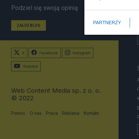
Podziel się swoją opinią
PARTNERZY
ZAŁÓŻ BLOG
X
Facebook
Instagram
Youtube
Web Content Media sp. z o. o.
© 2022
Pomoc
O nas
Praca
Reklama
Kontakt