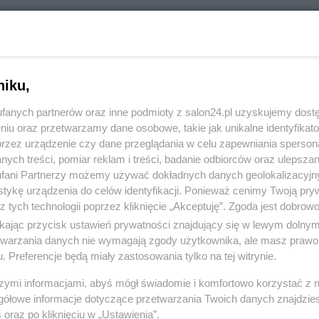
RÓĆ DO NOTKI
niku,
fanych partnerów oraz inne podmioty z salon24.pl uzyskujemy dost
niu oraz przetwarzamy dane osobowe, takie jak unikalne identyfikat
przez urządzenie czy dane przeglądania w celu zapewniania sperson
ych treści, pomiar reklam i treści, badanie odbiorców oraz ulepszan
fani Partnerzy możemy używać dokładnych danych geolokalizacyjn
tykę urządzenia do celów identyfikacji. Ponieważ cenimy Twoją pry
z tych technologii poprzez kliknięcie „Akceptuję”. Zgoda jest dobro
ikając przycisk ustawień prywatności znajdujący się w lewym dolny
etwarzania danych nie wymagają zgody użytkownika, ale masz prawo 
. Preferencje będą miały zastosowania tylko na tej witrynie.
Polityka
Gospodarka
szymi informacjami, abyś mógł świadomie i komfortowo korzystać z
PiS
Biznes
gółowe informacje dotyczące przetwarzania Twoich danych znajdzi
s
oraz po kliknięciu w „Ustawienia”.
Rząd
Pieniądze