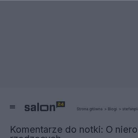
Strona główna
Blogi
stefanp
Komentarze do notki:
O niero