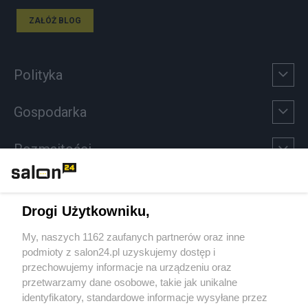
ZAŁÓŻ BLOG
Polityka
Gospodarka
Rozmaitości
Technologie
Drogi Użytkowniku,
Sport
My, naszych 1162 zaufanych partnerów oraz inne
podmioty z salon24.pl uzyskujemy dostęp i
Społeczeństwo
przechowujemy informacje na urządzeniu oraz
przetwarzamy dane osobowe, takie jak unikalne
Kultura
identyfikatory, standardowe informacje wysyłane przez