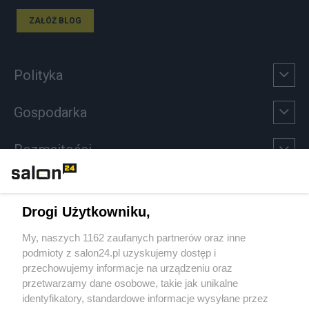
ZAŁÓŻ BLOG
Polityka
Gospodarka
Rozmaitości
Technologie
Drogi Użytkowniku,
Sport
My, naszych 1162 zaufanych partnerów oraz inne
podmioty z salon24.pl uzyskujemy dostęp i
Społeczeństwo
przechowujemy informacje na urządzeniu oraz
przetwarzamy dane osobowe, takie jak unikalne
Kultura
identyfikatory, standardowe informacje wysyłane przez