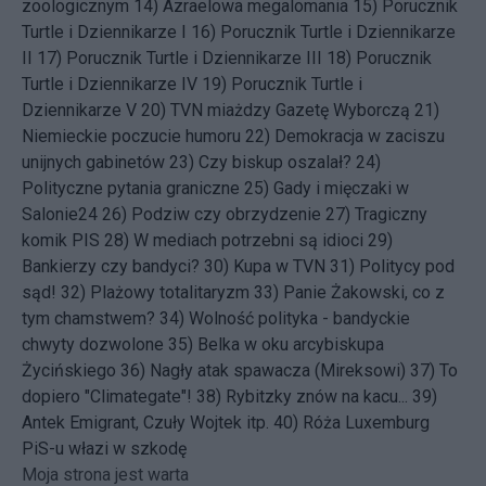
zoologicznym
14)
Azraelowa megalomania
15)
Porucznik
Turtle i Dziennikarze I
16)
Porucznik Turtle i Dziennikarze
II
17)
Porucznik Turtle i Dziennikarze III
18)
Porucznik
Turtle i Dziennikarze IV
19)
Porucznik Turtle i
Dziennikarze V
20)
TVN miażdzy Gazetę Wyborczą
21)
Niemieckie poczucie humoru
22)
Demokracja w zaciszu
unijnych gabinetów
23)
Czy biskup oszalał?
24)
Polityczne pytania graniczne
25)
Gady i mięczaki w
Salonie24
26)
Podziw czy obrzydzenie
27)
Tragiczny
komik PIS
28)
W mediach potrzebni są idioci
29)
Bankierzy czy bandyci?
30)
Kupa w TVN
31)
Politycy pod
sąd!
32)
Plażowy totalitaryzm
33)
Panie Żakowski, co z
tym chamstwem?
34)
Wolność polityka - bandyckie
chwyty dozwolone
35)
Belka w oku arcybiskupa
Życińskiego
36)
Nagły atak spawacza (Mireksowi)
37)
To
dopiero "Climategate"!
38)
Rybitzky znów na kacu...
39)
Antek Emigrant, Czuły Wojtek itp.
40)
Róża Luxemburg
PiS-u włazi w szkodę
Moja strona jest warta