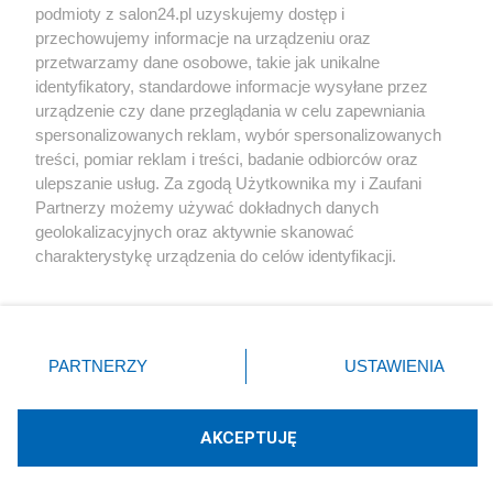
podmioty z salon24.pl uzyskujemy dostęp i
Społeczeństwo
przechowujemy informacje na urządzeniu oraz
przetwarzamy dane osobowe, takie jak unikalne
Kultura
identyfikatory, standardowe informacje wysyłane przez
urządzenie czy dane przeglądania w celu zapewniania
spersonalizowanych reklam, wybór spersonalizowanych
treści, pomiar reklam i treści, badanie odbiorców oraz
ulepszanie usług. Za zgodą Użytkownika my i Zaufani
X
Facebook
Instagram
Youtube
Partnerzy możemy używać dokładnych danych
geolokalizacyjnych oraz aktywnie skanować
charakterystykę urządzenia do celów identyfikacji.
Web Content Media sp. z o. o. © 2022
Ponieważ cenimy Twoją prywatność, prosimy o zgodę na
korzystanie z tych technologii poprzez kliknięcie
„Akceptuję”. Zgoda jest dobrowolna i zawsze możesz ją
Pomoc
O nas
Praca
Reklama
Kontakt
zmienić/wycofać klikając przycisk ustawień prywatności
PARTNERZY
USTAWIENIA
znajdujący się w lewym dolnym rogu strony
. Niektóre
rodzaje przetwarzania danych nie wymagają zgody
użytkownika, ale masz prawo sprzeciwić się takiemu
AKCEPTUJĘ
przetwarzaniu. Preferencje będą miały zastosowania tylko
Technologię dostarcza:
W3media.pl
na tej witrynie.