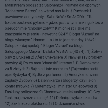
Mainstream podąża za Salonem24
Polityka dla opornych
"Moherowe Berety" są wśród nas
Kubuś Puchatek i
prawicowe sentymenty
SaLoNoWe SmAkOłYkI: "Tu
trzeba postawić pytanie - gdzie jest w tym rankingu ktoś o
pseudonimie "chłodny żółw"? Kim on jest i jakie ma
znaczenie w pisaniu - nawet na S24?" Bloger "Azrael" na
blogu własnym " Hmmm..... a kto to jest chłodny żółw?!
Galopek - daj spokój..." Bloger "Azrael" na blogu
Galopującego Majora DzIeŁa WyBrAnE (40 i 4) : 1)
Żółw i
osły z Brukseli
2)
Afera Chevaliera
3)
Największy problem
prawicy
4)
Po co nam "chamski" Internet?
1)
Demokracja
za 5 złotych
2)
Bajka o Lisie morskim
3)
Tajemnica partii
ojca Rydzyka
4)
Bydło z perfumerii
5)
Amerykanie winni
zagłady Żydów?
6)
Dziennikarze i blogerzy, czyli słoń
kontra mrówka
7)
Matematyka i minister Chlebowski
8)
Fankluby polityczne
9)
Chamstwo intelektualisty
10)
Czy
Tusk ma jeszcze szansę?
11)
Definicja wykształciucha
12)
Zaklinacze elektoratu
13)
O dziennikarstwie