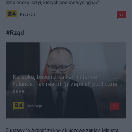
Smoleńsku liczył, których posłów wyciągnąć"
Redakcja
85
#
Rząd
Karaoke, basen z kulkami i tańce
hulańce. Tak resort "przepalał" publiczną
kasę
Redakcja
60
Z ustawy "o Airbnb" zniknęły kluczowe zapisy. Ministra