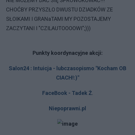
NIE MOŻEMY DAĆ SIĘ SPROWOKOWAĆ!!!
CHOĆBY PRZYSZŁO DWUSTU DZIADKÓW ZE
SŁOIKAMI I GRANaTAMI MY POZOSTAJEMY
ZACZYTANI I "CZILAUTOOOOWI";)))
Punkty koordynacyjne akcji:
Salon24 : Intuicja - lubczasopismo "Kocham OB
CIACH!:)"
FaceBook - Tadek Ż
.
Niepoprawni.pl