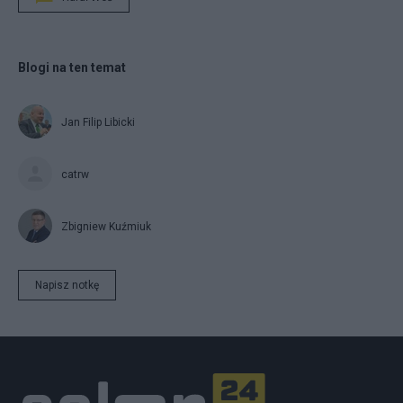
Blogi na ten temat
Jan Filip Libicki
catrw
Zbigniew Kuźmiuk
Napisz notkę