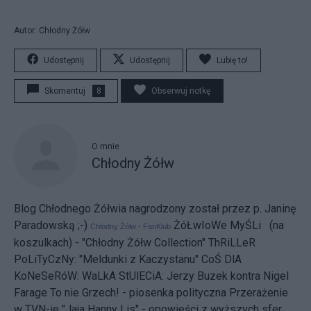
Autor: Chłodny Żółw
Udostępnij
Udostępnij
Lubię to!
Skomentuj
8
Obserwuj notkę
O mnie
Chłodny Żółw
Blog Chłodnego Żółwia nagrodzony został przez p. Janinę
Paradowską ;-)
ŻóŁwIoWe MyŚLi (na
Chłodny Żółw - FanKlub
koszulkach) - "Chłodny Żółw Collection"
ThRiLLeR
PoLiTyCzNy:
"Meldunki z Kaczystanu"
CoŚ DlA
KoNeSeRóW:
WaLkA StUlECiA: Jerzy Buzek kontra Nigel
Farage
To nie Grzech! - piosenka polityczna
Przerażenie
w TVN-ie
"Jaja Hanny Lis" - opowieści z wyższych sfer