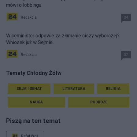
mówi o lobbingu
Redakcja
34
Wiceminister odpowie za złamanie ciszy wyborczej?
Wniosek już w Sejmie
Redakcja
37
Tematy Chłodny Żółw
SEJM I SENAT
LITERATURA
RELIGIA
NAUKA
PODRÓŻE
Piszą na ten temat
Rafał Woś