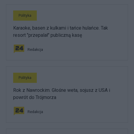
Polityka
Karaoke, basen z kulkami i tańce hulańce. Tak
resort "przepalał" publiczną kasę
Redakcja
Polityka
Rok z Nawrockim. Głośne weta, sojusz z USA i
powrót do Trójmorza
Redakcja