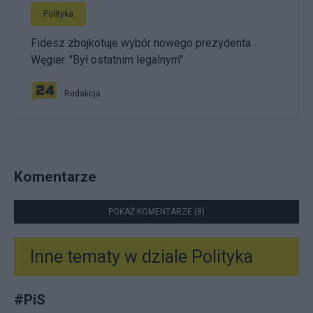
Polityka
Fidesz zbojkotuje wybór nowego prezydenta
Węgier. "Był ostatnim legalnym"
Redakcja
Komentarze
POKAŻ KOMENTARZE (8)
Inne tematy w dziale
Polityka
#
PiS