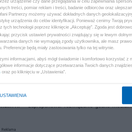
przez urządzenie czy dane przeglądania w celu zapewniania sperson
Reklama
ych treści, pomiar reklam i treści, badanie odbiorców oraz ulepszan
fani Partnerzy możemy używać dokładnych danych geolokalizacyjn
nteligentni, kulturalni i tolerancyjni. Nic więc dziwnego
tykę urządzenia do celów identyfikacji. Ponieważ cenimy Twoją pry
ktualne dysputy na temat Kościoła i Radia Maryja. O
z tych technologii poprzez kliknięcie „Akceptuję”. Zgoda jest dobro
jakie znajdują się na stronie internetowej tego poważ
ikając przycisk ustawień prywatności znajdujący się w lewym dolny
etwarzania danych nie wymagają zgody użytkownika, ale masz prawo 
swoim czytelnikom tolerancję i kulturę w życiu publiczny
. Preferencje będą miały zastosowania tylko na tej witrynie.
edstawił pomysłowe równanie pod jednym z artyku
szymi informacjami, abyś mógł świadomie i komfortowo korzystać z
gółowe informacje dotyczące przetwarzania Twoich danych znajdzi
s
oraz po kliknięciu w „Ustawienia”.
icznie "aquarius43".
USTAWIENIA
szych, pluje wszystkim innym w twarz.. może znajdzie
at..??!!"
- zaproponował rozwiązanie godne medialn
Reklama