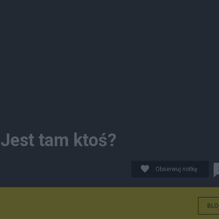
Jest tam ktoś?
Obserwuj notkę
BLO