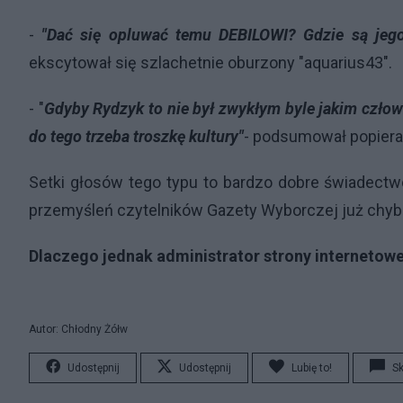
-
"Dać się opluwać temu DEBILOWI? Gdzie są jego
ekscytował się szlachetnie oburzony "aquarius43".
- "
Gdyby Rydzyk to nie był zwykłym byle jakim człow
do tego trzeba troszkę kultury"
- podsumował popierają
Setki głosów tego typu to bardzo dobre świadectwo
przemyśleń czytelników Gazety Wyborczej już chyba 
Dlaczego jednak administrator strony internetowej
Autor: Chłodny Żółw
Udostępnij
Udostępnij
Lubię to!
S