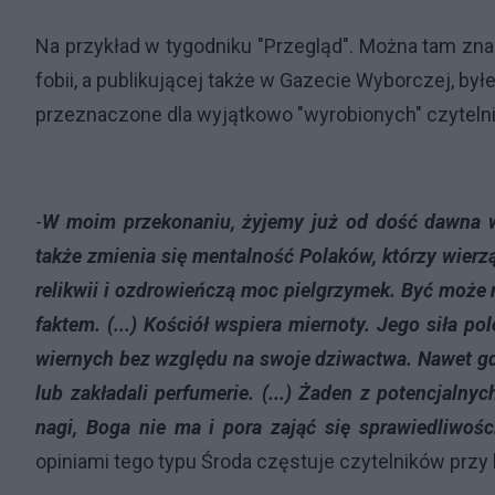
Na przykład w tygodniku "Przegląd". Można tam zna
fobii, a publikującej także w Gazecie Wyborczej, był
przeznaczone dla wyjątkowo "wyrobionych" czytelni
-
W moim przekonaniu, żyjemy już od dość dawna w p
także zmienia się mentalność Polaków, którzy wierzą
relikwii i ozdrowieńczą moc pielgrzymek. Być może
faktem. (...) Kościół wspiera miernoty. Jego siła po
wiernych bez względu na swoje dziwactwa. Nawet gdy
lub zakładali perfumerie. (...) Żaden z potencjalny
nagi, Boga nie ma i pora zająć się sprawiedliwośc
opiniami tego typu Środa częstuje czytelników przy b