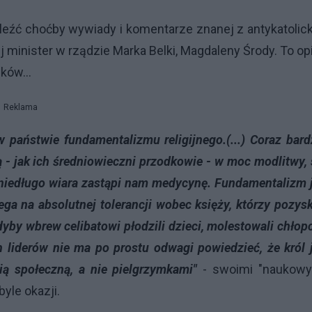
leźć choćby wywiady i komentarze znanej z antykatolic
ej minister w rządzie Marka Belki, Magdaleny Środy. To op
ków...
Reklama
aństwie fundamentalizmu religijnego.(...) Coraz bard
 - jak ich średniowieczni przodkowie - w moc modlitwy, 
 niedługo wiara zastąpi nam medycynę. Fundamentalizm 
lega na absolutnej tolerancji wobec księży, którzy pozys
by wbrew celibatowi płodzili dzieci, molestowali chło
ch liderów nie ma po prostu odwagi powiedzieć, że król 
ią społeczną, a nie pielgrzymkami"
- swoimi "naukowy
yle okazji.