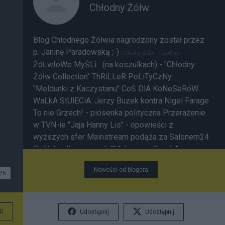
Chłodny Żółw
Blog Chłodnego Żółwia nagrodzony został przez
p. Janinę Paradowską ;-)
Chłodny Żółw - FanKlub
ŻóŁwIoWe MyŚLi (na koszulkach) - "Chłodny
Żółw Collection"
ThRiLLeR PoLiTyCzNy:
"Meldunki z Kaczystanu"
CoŚ DlA KoNeSeRóW:
WaLkA StUlECiA: Jerzy Buzek kontra Nigel Farage
To nie Grzech! - piosenka polityczna
Przerażenie
w TVN-ie
"Jaja Hanny Lis" - opowieści z
wyższych sfer
Mainstream podąża za Salonem24
Polityka dla opornych
"Moherowe Berety" są
wśród nas
Kubuś Puchatek i prawicowe
Nowości od blogera
sentymenty
SaLoNoWe SmAkOłYkI: "Tu trzeba
25
postawić pytanie - gdzie jest w tym rankingu ktoś
o pseudonimie "chłodny żółw"? Kim on jest i jakie
ma znaczenie w pisaniu - nawet na S24?" Bloger
G
Udostępnij
Udostępnij
"Azrael" na blogu własnym " Hmmm..... a kto to jest