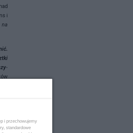
http://katalog.di.com.pl/
 nad
ns i
o na
ić.
ztki
szy
-
etów
 że
 jak
ęp i przechowujemy
ory, standardowe