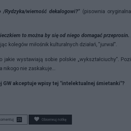
 /Rydzyka/wierność dekalogowi?"
(pisownia oryginalna
ieczkiem to można by się od niego domagać przeprosin.
c kolegów miłośnik kulturalnych działań, "jurwal".
 jakie wystawiają sobie polskie „wykształciuchy”. Po
nikogo nie zaskakuje...
 GW akceptuje wpisy tej "intelektualnej śmietanki"?
komentuj
25
Obserwuj notkę