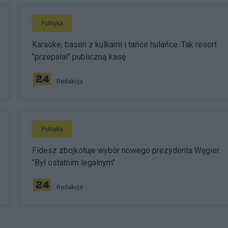
Polityka
Karaoke, basen z kulkami i tańce hulańce. Tak resort
"przepalał" publiczną kasę
Redakcja
Polityka
Fidesz zbojkotuje wybór nowego prezydenta Węgier.
"Był ostatnim legalnym"
Redakcja