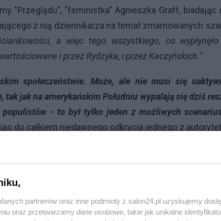
y "Przeglądu", "feministka" Agnieszka Graff, biadając
ającego z nią dziennikarza na temat zmarnowanych sza
zaściankowości, a więc tego wszystkiego, co wypłynęł
wartościowane i przez Rydzyka, i przez Kaczyńskich."
skim społeczeństwie. Może, ale nie musi się uaktywn
 tak jak na amerykańskim Południu wypalają się dziś res
 populistów - to był tylko jeden z możliwych scenariu
zując do całkiem niedawnego odkrycia jednego z autoryt
dzkiego, który ogłosił na łamach Gazety Wyborczej,
niku,
 w samej Gazecie Wyborczej nie są jednak takie częste
tej samej Gazety Wyborczej!
fanych partnerów oraz inne podmioty z salon24.pl uzyskujemy dost
niu oraz przetwarzamy dane osobowe, takie jak unikalne identyfikat