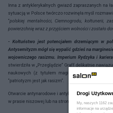
Inna z antyklerykalnych gwiazd zapraszanych na łam
sytuacją w Polsce twórczo rozwinęła myśl rozmawi
"
polskiej mentalności, Ciemnogrodu, kołtunerii, 
powierzchnię wraz z przyjściem wolności i zostało do
- Kołtuństwo jest potencjałem drzemiącym w pol
Antysemityzm mógł się wypalić gdzieś na marginesie,
wojowniczego rasizmu. Imperium Rydzyka i kariera
stwierdziła w „Przeglądzie” Graff delikatnie nawią
naukowych (z tytułem magistra!), Tomasza Żura
"patriotyzm jest jak rasizm".
Drogi Użytkow
Otwarcie antynarodowe i antykatolickie wypowiedzi
w prasie niszowej lub na stronach internetowych... 
My, naszych 1162 zau
informacje na urządze