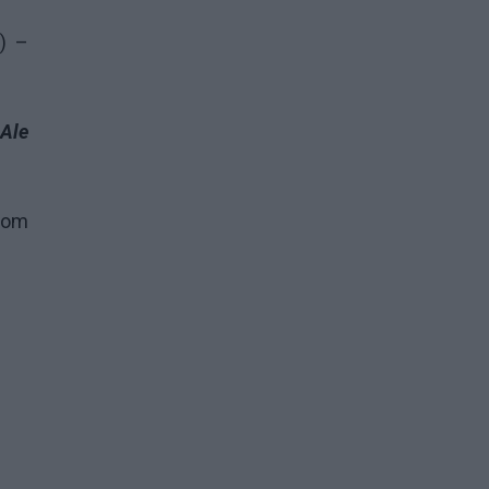
) –
 Ale
ziom