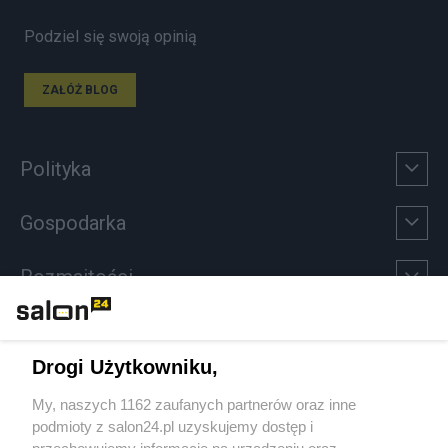
Podziel się swoją opinią
ZAŁÓŻ BLOG
Polityka
Gospodarka
Rozmaitości
Technologie
Drogi Użytkowniku,
Sport
My, naszych 1162 zaufanych partnerów oraz inne
podmioty z salon24.pl uzyskujemy dostęp i
Społeczeństwo